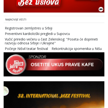
NAJNOVIJE VESTI
Registrovan zemljotres u Srbiji
Preventivni kardiološki pregledi u Supovcu
Vučić priredio večeru u čast Zelenskog: "Poseta će doprineti
razvoju odnosa Srbije i Ukrajine"
Počinje Nišvil teatar festival
Rekontrukcija spomenika u Nišu