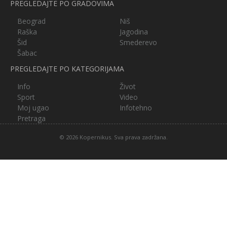
PREGLEDAJTE PO GRADOVIMA
Beograd
Niš
Raška
Jagodina
Šid
Smederevo
Šabac
PREGLEDAJTE PO KATEGORIJAMA
Info
Život
Sport
Video
Moj ugao
Infotehno
Pretraga
© 2026 Kopernikus. Sva prava zadržana.