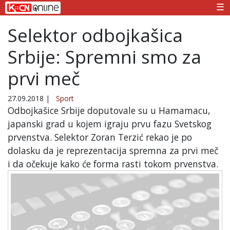
☰
Selektor odbojkašica
Srbije: Spremni smo za
prvi meč
27.09.2018
|
Sport
Odbojkašice Srbije doputovale su u Hamamacu,
japanski grad u kojem igraju prvu fazu Svetskog
prvenstva. Selektor Zoran Terzić rekao je po
dolasku da je reprezentacija spremna za prvi meč
i da očekuje kako će forma rasti tokom prvenstva.