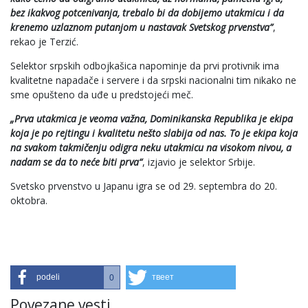
bez ikakvog potcenivanja, trebalo bi da dobijemo utakmicu i da
krenemo uzlaznom putanjom u nastavak Svetskog prvenstva”
,
rekao je Terzić.
Selektor srpskih odbojkašica napominje da prvi protivnik ima
kvalitetne napadače i servere i da srpski nacionalni tim nikako ne
sme opušteno da uđe u predstojeći meč.
„Prva utakmica je veoma važna, Dominikanska Republika je ekipa
koja je po rejtingu i kvalitetu nešto slabija od nas. To je ekipa koja
na svakom takmičenju odigra neku utakmicu na visokom nivou, a
nadam se da to neće biti prva“
, izjavio je selektor Srbije.
Svetsko prvenstvo u Japanu igra se od 29. septembra do 20.
oktobra.
podeli
твеет
0
Povezane vesti