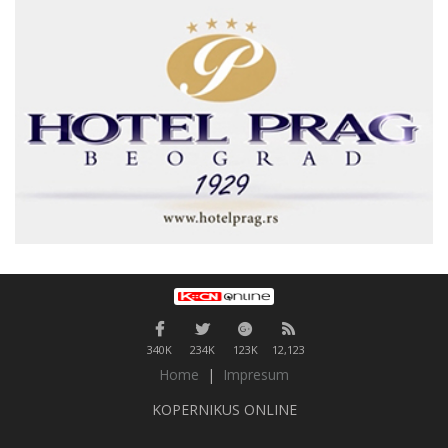
340K
234K
123K
12,123
Home
|
Impresum
KOPERNIKUS ONLINE