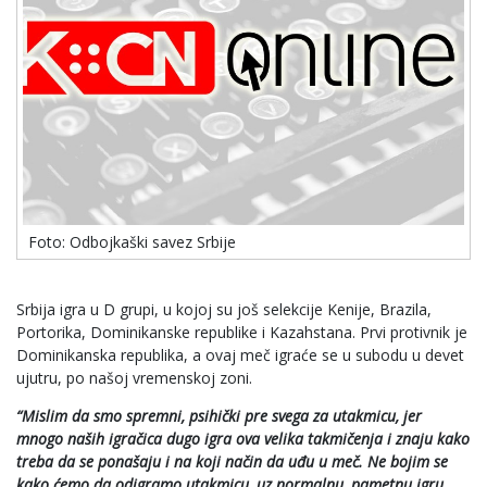
Foto: Odbojkaški savez Srbije
Srbija igra u D grupi, u kojoj su još selekcije Kenije, Brazila,
Portorika, Dominikanske republike i Kazahstana. Prvi protivnik je
Dominikanska republika, a ovaj meč igraće se u subodu u devet
ujutru, po našoj vremenskoj zoni.
“Mislim da smo spremni, psihički pre svega za utakmicu, jer
mnogo naših igračica dugo igra ova velika takmičenja i znaju kako
treba da se ponašaju i na koji način da uđu u meč. Ne bojim se
kako ćemo da odigramo utakmicu, uz normalnu, pametnu igru,