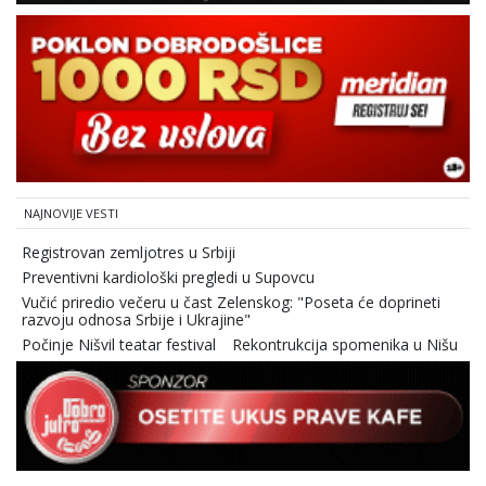
NAJNOVIJE VESTI
Registrovan zemljotres u Srbiji
Preventivni kardiološki pregledi u Supovcu
Vučić priredio večeru u čast Zelenskog: "Poseta će doprineti
razvoju odnosa Srbije i Ukrajine"
Počinje Nišvil teatar festival
Rekontrukcija spomenika u Nišu