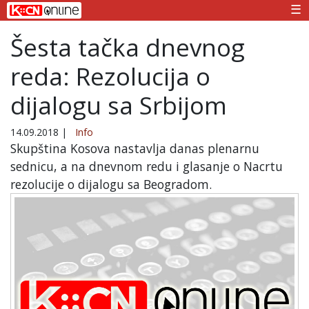
☰
Šesta tačka dnevnog
reda: Rezolucija o
dijalogu sa Srbijom
14.09.2018
|
Info
Skupština Kosova nastavlja danas plenarnu
sednicu, a na dnevnom redu i glasanje o Nacrtu
rezolucije o dijalogu sa Beogradom.