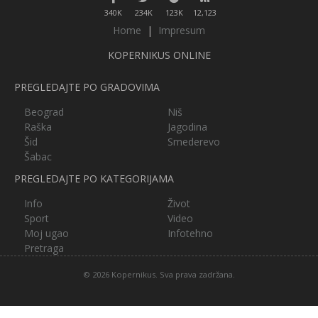
340K
234K
123K
12,123
Home
|
Impresum
KOPERNIKUS ONLINE
PREGLEDAJTE PO GRADOVIMA
Beograd
Niš
Raška
Jagodina
Šid
Smederevo
Šabac
PREGLEDAJTE PO KATEGORIJAMA
Info
Život
Sport
Video
Moj ugao
Infotehno
Pretraga
© 2026 Kopernikus. Sva prava zadržana.