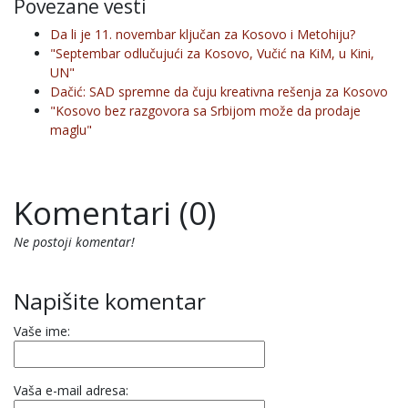
Povezane vesti
Da li je 11. novembar ključan za Kosovo i Metohiju?
"Septembar odlučujući za Kosovo, Vučić na KiM, u Kini,
UN"
Dačić: SAD spremne da čuju kreativna rešenja za Kosovo
"Kosovo bez razgovora sa Srbijom može da prodaje
maglu"
Komentari (0)
Ne postoji komentar!
Napišite komentar
Vaše ime:
Vaša e-mail adresa: