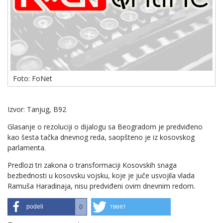
Foto: FoNet
Izvor: Tanjug, B92
Glasanje o rezoluciji o dijalogu sa Beogradom je predviđeno
kao šesta tačka dnevnog reda, saopšteno je iz kosovskog
parlamenta.
Predlozi tri zakona o transformaciji Kosovskih snaga
bezbednosti u kosovsku vojsku, koje je juče usvojila vlada
Ramuša Haradinaja, nisu predviđeni ovim dnevnim redom.
podeli
твеет
0