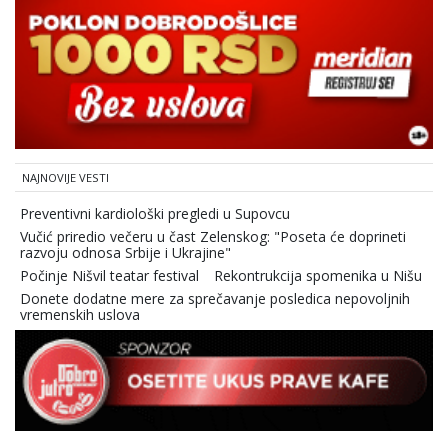
NAJNOVIJE VESTI
Preventivni kardiološki pregledi u Supovcu
Vučić priredio večeru u čast Zelenskog: "Poseta će doprineti
razvoju odnosa Srbije i Ukrajine"
Počinje Nišvil teatar festival
Rekontrukcija spomenika u Nišu
Donete dodatne mere za sprečavanje posledica nepovoljnih
vremenskih uslova