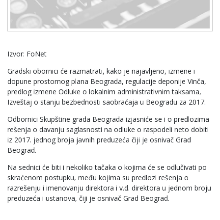
Izvor: FoNet
Gradski obornici će razmatrati, kako je najavljeno, izmene i
dopune prostornog plana Beograda, regulacije deponije Vinča,
predlog izmene Odluke o lokalnim administrativnim taksama,
Izveštaj o stanju bezbednosti saobraćaja u Beogradu za 2017.
Odbornici Skupštine grada Beograda izjasniće se i o predlozima
rešenja o davanju saglasnosti na odluke o raspodeli neto dobiti
iz 2017. jednog broja javnih preduzeća čiji je osnivač Grad
Beograd.
Na sednici će biti i nekoliko tačaka o kojima će se odlučivati po
skraćenom postupku, među kojima su predlozi rešenja o
razrešenju i imenovanju direktora i v.d. direktora u jednom broju
preduzeća i ustanova, čiji je osnivač Grad Beograd.