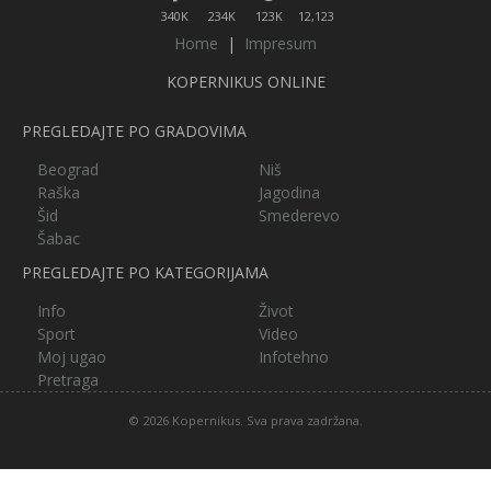
340K
234K
123K
12,123
Home
|
Impresum
KOPERNIKUS ONLINE
PREGLEDAJTE PO GRADOVIMA
Beograd
Niš
Raška
Jagodina
Šid
Smederevo
Šabac
PREGLEDAJTE PO KATEGORIJAMA
Info
Život
Sport
Video
Moj ugao
Infotehno
Pretraga
© 2026 Kopernikus. Sva prava zadržana.