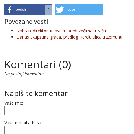
podeli
твеет
0
Povezane vesti
Izabrani direktori u javnim preduzećima u Nišu
Danas Skupština grada, predlog Herclu ulica u Zemunu
Komentari (0)
Ne postoji komentar!
Napišite komentar
Vaše ime:
Vaša e-mail adresa: