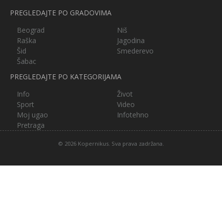
PREGLEDAJTE PO GRADOVIMA
Beograd
Niš
Raška
Jagodina
Šid
Smederevo
Šabac
PREGLEDAJTE PO KATEGORIJAMA
Info
Život
Sport
Video
Moj ugao
Infotehno
Pretraga
© 2026 Kopernikus. Sva prava zadržana.