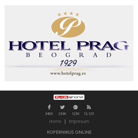
340K
234K
123K
12,123
Home
|
Impresum
KOPERNIKUS ONLINE