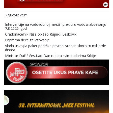
NAJNOVIJE VESTI
Intervencije na vodovodnoj mreži i prekidi u vodosnabdevanju
7.8.2026. god.
Gradonačelnik Niša obišao Rujnik i Leskovik
Priprema dece za letovanje
Vlada usvojila paket podrške privredi vredan skoro tri milijarde
dinara
Ministar Dačić čestitao Dan rudara svim rudarima Srbije