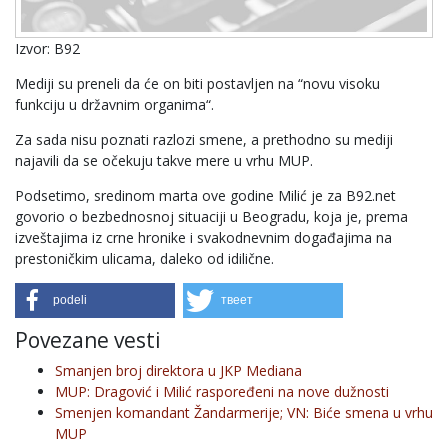
Izvor: B92
Mediji su preneli da će on biti postavljen na “novu visoku
funkciju u državnim organima“.
Za sada nisu poznati razlozi smene, a prethodno su mediji
najavili da se očekuju takve mere u vrhu MUP.
Podsetimo, sredinom marta ove godine Milić je za B92.net
govorio o bezbednosnoj situaciji u Beogradu, koja je, prema
izveštajima iz crne hronike i svakodnevnim događajima na
prestoničkim ulicama, daleko od idilične.
podeli
твеет
Povezane vesti
Smanjen broj direktora u JKP Mediana
MUP: Dragović i Milić raspoređeni na nove dužnosti
Smenjen komandant Žandarmerije; VN: Biće smena u vrhu
MUP