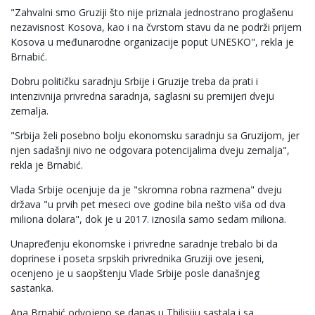
"Zahvalni smo Gruziji što nije priznala jednostrano proglašenu
nezavisnost Kosova, kao i na čvrstom stavu da ne podrži prijem
Kosova u međunarodne organizacije poput UNESKO", rekla je
Brnabić.
Dobru političku saradnju Srbije i Gruzije treba da prati i
intenzivnija privredna saradnja, saglasni su premijeri dveju
zemalja.
"Srbija želi posebno bolju ekonomsku saradnju sa Gruzijom, jer
njen sadašnji nivo ne odgovara potencijalima dveju zemalja",
rekla je Brnabić.
Vlada Srbije ocenjuje da je "skromna robna razmena" dveju
država "u prvih pet meseci ove godine bila nešto viša od dva
miliona dolara", dok je u 2017. iznosila samo sedam miliona.
Unapređenju ekonomske i privredne saradnje trebalo bi da
doprinese i poseta srpskih privrednika Gruziji ove jeseni,
ocenjeno je u saopštenju Vlade Srbije posle današnjeg
sastanka.
Ana Brnabić odvojeno se danas u Tbilisiju sastala i sa