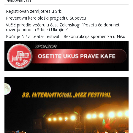
NAJNOVIJE VESTI
Registrovan zemljotres u Srbiji
Preventivni kardiološki pregledi u Supovcu
Vučić priredio večeru u čast Zelenskog: "Poseta će doprineti
razvoju odnosa Srbije i Ukrajine"
Počinje Nišvil teatar festival
Rekontrukcija spomenika u Nišu