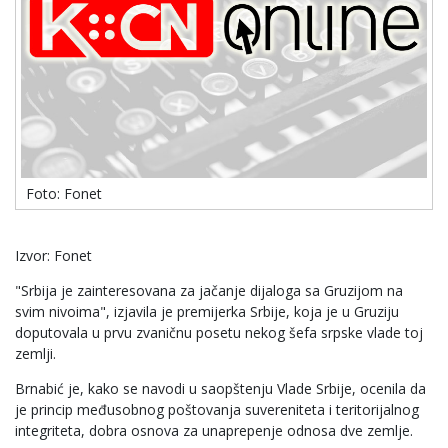
Foto: Fonet
Izvor: Fonet
"Srbija je zainteresovana za jačanje dijaloga sa Gruzijom na
svim nivoima", izjavila je premijerka Srbije, koja je u Gruziju
doputovala u prvu zvaničnu posetu nekog šefa srpske vlade toj
zemlji.
Brnabić je, kako se navodi u saopštenju Vlade Srbije, ocenila da
je princip međusobnog poštovanja suvereniteta i teritorijalnog
integriteta, dobra osnova za unapreрenje odnosa dve zemlje.