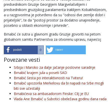
predsednikom Gruzije Georgijem Margvelašvilijem i
predsednikom gruzijskog paralamenta Iraklijem Kobakhidzeom,
a u razgovorima je potvrđeno da su "odnosi dve zemlje dobri i
prijateljski", te da "postoji prostor za dodatno unapređenje,
posebno u oblasti ekonomije i privrede".
Brnabić će sutra u glavnom gradu Gruzije govoriti na petom
globalnom samitu Partnerstva za otvorenu upravu, najvećoj
podeli
твеет
0
Povezane vesti
Srbija i Maroko za dalje jačanje poslovne saradnje
Brnabić krajem jula u poseti SAD
Brnabić šesta po interaktivnosti na Tviteru!
Brnabić upozorila Merkelovu da bi napadi na Srbe mogli
biti sve učestaliji
Brnabićeva sa ambasadorom Finske: Cilj je EU
Vlada Ane Brnabić u Subotici obeležava godinu dana rada