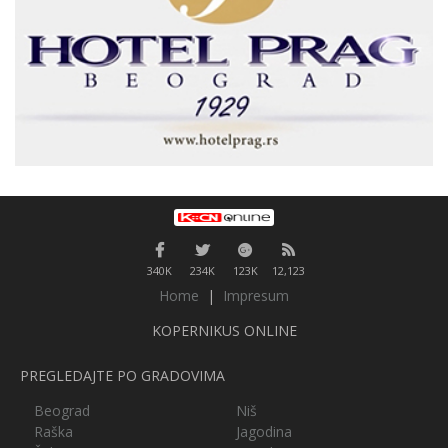
340K
234K
123K
12,123
Home
|
Impresum
KOPERNIKUS ONLINE
PREGLEDAJTE PO GRADOVIMA
Beograd
Niš
Raška
Jagodina