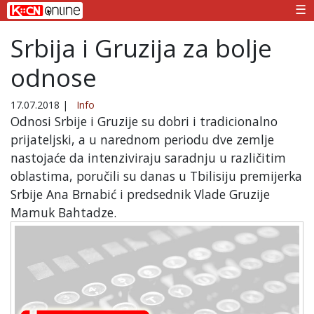
☰
Srbija i Gruzija za bolje
odnose
17.07.2018
|
Info
Odnosi Srbije i Gruzije su dobri i tradicionalno
prijateljski, a u narednom periodu dve zemlje
nastojaće da intenziviraju saradnju u različitim
oblastima, poručili su danas u Tbilisiju premijerka
Srbije Ana Brnabić i predsednik Vlade Gruzije
Mamuk Bahtadze.