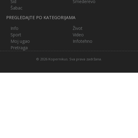
Šid
Smederevo
Šabac
PREGLEDAJTE PO KATEGORIJAMA
Info
Život
Sport
Video
Moj ugao
Infotehno
Pretraga
© 2026 Kopernikus. Sva prava zadržana.