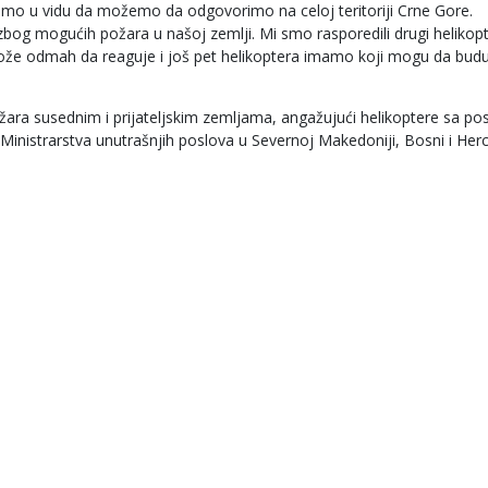
mo u vidu da možemo da odgovorimo na celoj teritoriji Crne Gore.
og mogućih požara u našoj zemlji. Mi smo rasporedili drugi helikop
a može odmah da reaguje i još pet helikoptera imamo koji mogu da bud
ožara susednim i prijateljskim zemljama, angažujući helikoptere sa 
 Ministrarstva unutrašnjih poslova u Severnoj Makedoniji, Bosni i Herc