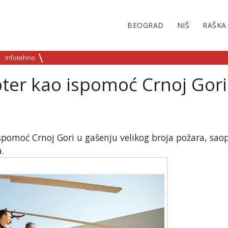
BEOGRAD
NIŠ
RAŠKA
Infotehno
pter kao ispomoć Crnoj Gori
ispomoć Crnoj Gori u gašenju velikog broja požara, saop
.