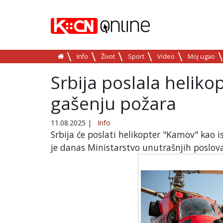
Info
Život
Sport
Video
Moj ugao
Srbija poslala heliko
gašenju požara
11.08.2025
|
Info
Srbija će poslati helikopter "Kamov" kao 
je danas Ministarstvo unutrašnjih poslova