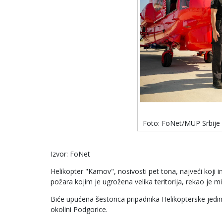
Foto: FoNet/MUP Srbije
Izvor: FoNet
Helikopter "Kamov", nosivosti pet tona, najveći koji
požara kojim je ugrožena velika teritorija, rekao je mi
Biće upućena šestorica pripadnika Helikopterske jedini
okolini Podgorice.