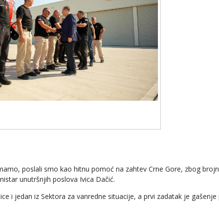
 imamo, poslali smo kao hitnu pomoć na zahtev Crne Gore, zbog brojn
nistar unutršnjih poslova Ivica Dačić.
ce i jedan iz Sektora za vanredne situacije, a prvi zadatak je gašenje