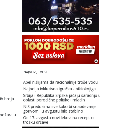
NAJNOVIJE VESTI
Apel nišlijama da racionalnije troše vodu
Najbolja inkluzivna igračka - piktoknjiga
Srbija i Republika Srpska jačaju saradnju u
ih broja
oblasti porodične politike i mladih
NIS preduzima sve kako bi snabdevanje
gorivom i u avgustu bilo stabilno
 požara u
Od 17. avgusta novi lekovi na recept o
trošku države