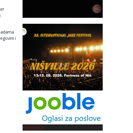
ter
u
posadama
egovini i
Kopernikus