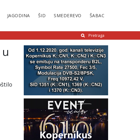
JAGODINA
ŠID
SMEDEREVO
ŠABAC
Pretraga
 u
štilo