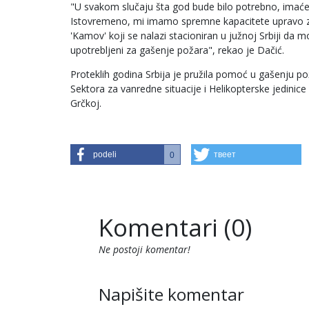
"U svakom slučaju šta god bude bilo potrebno, imaće
Istovremeno, mi imamo spremne kapacitete upravo zb
'Kamov' koji se nalazi stacioniran u južnoj Srbiji d
upotrebljeni za gašenje požara", rekao je Dačić.
Proteklih godina Srbija je pružila pomoć u gašenju p
Sektora za vanredne situacije i Helikopterske jedinice
Grčkoj.
podeli
твеет
0
Komentari (0)
Ne postoji komentar!
Napišite komentar