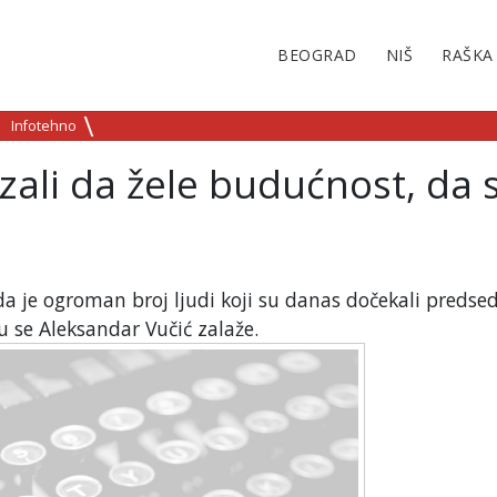
BEOGRAD
NIŠ
RAŠKA
Infotehno
zali da žele budućnost, da 
da je ogroman broj ljudi koji su danas dočekali predse
u se Aleksandar Vučić zalaže.