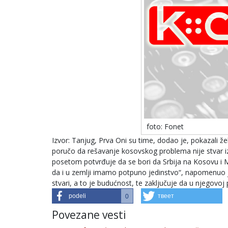
foto: Fonet
Izvor: Tanjug, Prva Oni su time, dodao je, pokazali že
poručo da rešavanje kosovskog problema nije stvar iz
posetom potvrđuje da se bori da Srbija na Kosovu i 
da i u zemlji imamo potpuno jedinstvo“, napomenuo je
stvari, a to je budućnost, te zaključuje da u njegovo
podeli
твеет
0
Povezane vesti