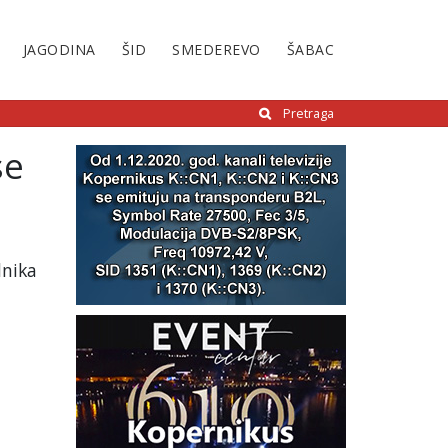
JAGODINA
ŠID
SMEDEREVO
ŠABAC
Pretraga
se
dnika