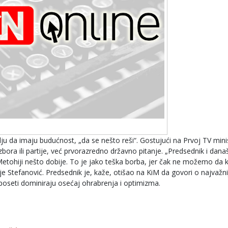
lju da imaju budućnost, „da se nešto reši“. Gostujući na Prvoj TV mini
bora ili partije, već prvorazredno državno pitanje. „Predsednik i dan
Metohiji nešto dobije. To je jako teška borba, jer čak ne možemo da
 Stefanović. Predsednik je, kaže, otišao na KiM da govori o najvažni
j poseti dominiraju osećaj ohrabrenja i optimizma.