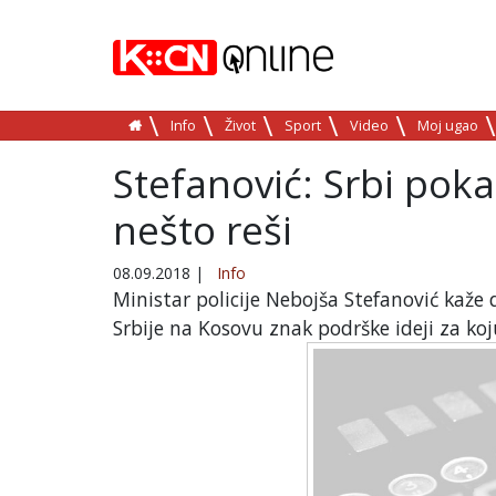
Info
Život
Sport
Video
Moj ugao
Stefanović: Srbi poka
nešto reši
08.09.2018
|
Info
Ministar policije Nebojša Stefanović kaže 
Srbije na Kosovu znak podrške ideji za koj