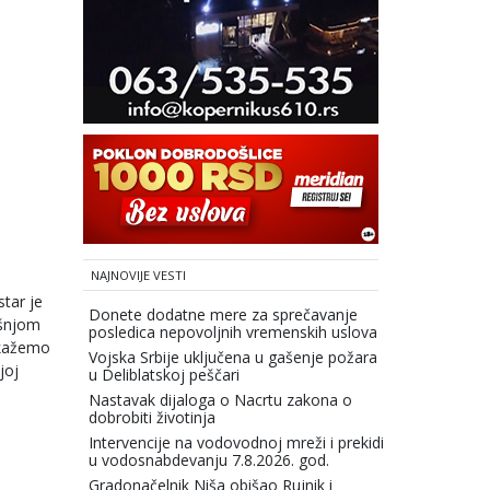
NAJNOVIJE VESTI
star je
Donete dodatne mere za sprečavanje
ašnjom
posledica nepovoljnih vremenskih uslova
 kažemo
Vojska Srbije uključena u gašenje požara
joj
u Deliblatskoj peščari
Nastavak dijaloga o Nacrtu zakona o
dobrobiti životinja
Intervencije na vodovodnoj mreži i prekidi
u vodosnabdevanju 7.8.2026. god.
Gradonačelnik Niša obišao Rujnik i