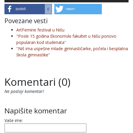
podeli
твеет
0
Povezane vesti
ArtFemine festival u Nišu
"Posle 15 godina Ekonomski fakultet u Nišu ponovo
popularan kod studenata''
''Niš ima uspešne mlade gimnastičarke, počela i besplatna
škola gimnastike''
Komentari (0)
Ne postoji komentar!
Napišite komentar
Vaše ime: