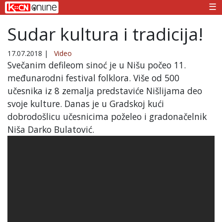
☰
Sudar kultura i tradicija!
17.07.2018
|
Video
Svečanim defileom sinoć je u Nišu počeo 11.
međunarodni festival folklora. Više od 500
učesnika iz 8 zemalja predstaviće Nišlijama deo
svoje kulture. Danas je u Gradskoj kući
dobrodošlicu učesnicima poželeo i gradonačelnik
Niša Darko Bulatović.