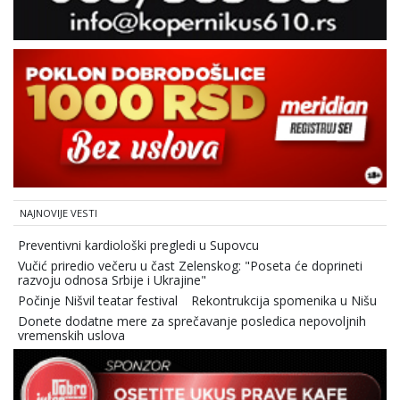
NAJNOVIJE VESTI
Preventivni kardiološki pregledi u Supovcu
Vučić priredio večeru u čast Zelenskog: "Poseta će doprineti
razvoju odnosa Srbije i Ukrajine"
Počinje Nišvil teatar festival
Rekontrukcija spomenika u Nišu
Donete dodatne mere za sprečavanje posledica nepovoljnih
vremenskih uslova