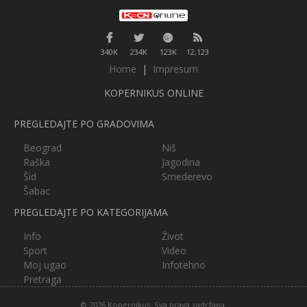
340K
234K
123K
12,123
Home
|
Impresum
KOPERNIKUS ONLINE
PREGLEDAJTE PO GRADOVIMA
Beograd
Niš
Raška
Jagodina
Šid
Smederevo
Šabac
PREGLEDAJTE PO KATEGORIJAMA
Info
Život
Sport
Video
Moj ugao
Infotehno
Pretraga
© 2026 Kopernikus. Sva prava zadržana.