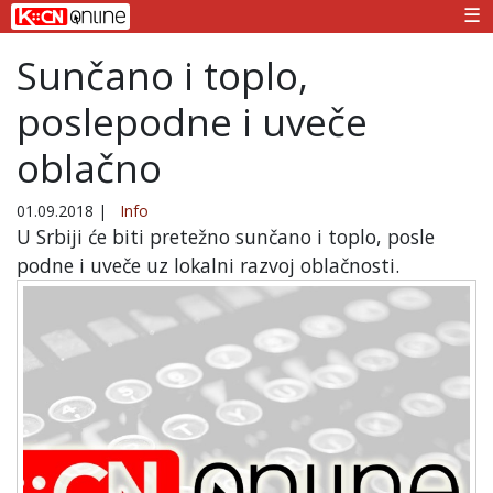
☰
Sunčano i toplo,
poslepodne i uveče
oblačno
01.09.2018
|
Info
U Srbiji će biti pretežno sunčano i toplo, posle
podne i uveče uz lokalni razvoj oblačnosti.