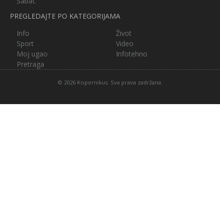
Šabac
PREGLEDAJTE PO KATEGORIJAMA
Info
Život
Sport
Video
Moj ugao
Infotehno
Pretraga
© 2026 Kopernikus. Sva prava zadržana.