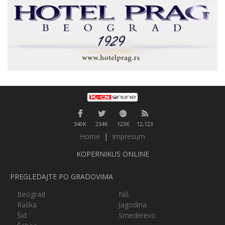
340K
234K
123K
12,123
Home
|
Impresum
KOPERNIKUS ONLINE
PREGLEDAJTE PO GRADOVIMA
Beograd
Niš
Raška
Jagodina
Šid
Smederevo