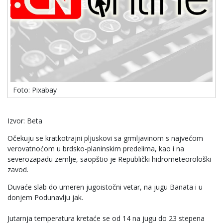
Foto: Pixabay
Izvor: Beta
Očekuju se kratkotrajni pljuskovi sa grmljavinom s najvećom
verovatnoćom u brdsko-planinskim predelima, kao i na
severozapadu zemlje, saopštio je Republički hidrometeorološki
zavod.
Duvaće slab do umeren jugoistočni vetar, na jugu Banata i u
donjem Podunavlju jak.
Jutarnja temperatura kretaće se od 14 na jugu do 23 stepena