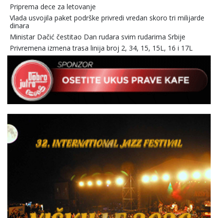
Priprema dece za letovanje
Vlada usvojila paket podrške privredi vredan skoro tri milijarde
dinara
Ministar Dačić čestitao Dan rudara svim rudarima Srbije
Privremena izmena trasa linija broj 2, 34, 15, 15L, 16 i 17L