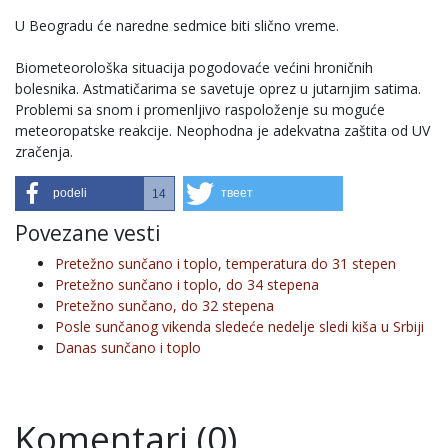
U Beogradu će naredne sedmice biti slično vreme.
Biometeorološka situacija pogodovaće većini hroničnih
bolesnika. Astmatičarima se savetuje oprez u jutarnjim satima.
Problemi sa snom i promenlјivo raspoloženje su moguće
meteoropatske reakcije. Neophodna je adekvatna zaštita od UV
zračenja.
podeli
твеет
14
Povezane vesti
Pretežno sunčano i toplo, temperatura do 31 stepen
Pretežno sunčano i toplo, do 34 stepena
Pretežno sunčano, do 32 stepena
Posle sunčanog vikenda sledeće nedelje sledi kiša u Srbiji
Danas sunčano i toplo
Komentari (0)