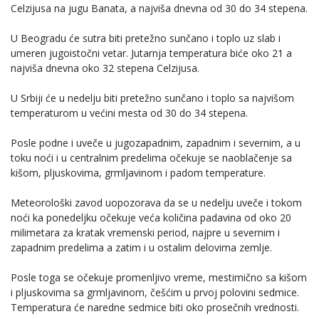
Celzijusa na jugu Banata, a najviša dnevna od 30 do 34 stepena.
U Beogradu će sutra biti pretežno sunčano i toplo uz slab i
umeren jugoistočni vetar. Jutarnja temperatura biće oko 21 a
najviša dnevna oko 32 stepena Celzijusa.
U Srbiji će u nedelju biti pretežno sunčano i toplo sa najvišom
temperaturom u većini mesta od 30 do 34 stepena.
Posle podne i uveče u jugozapadnim, zapadnim i severnim, a u
toku noći i u centralnim predelima očekuje se naoblačenje sa
kišom, pljuskovima, grmljavinom i padom temperature.
Meteorološki zavod uopozorava da se u nedelju uveče i tokom
noći ka ponedeljku očekuje veća količina padavina od oko 20
milimetara za kratak vremenski period, najpre u severnim i
zapadnim predelima a zatim i u ostalim delovima zemlje.
Posle toga se očekuje promenljivo vreme, mestimično sa kišom
i pljuskovima sa grmljavinom, češćim u prvoj polovini sedmice.
Temperatura će naredne sedmice biti oko prosečnih vrednosti.