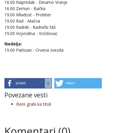
16.00 Napredak - Dinamo Vranje
16.00 Zemun - Bačka
19.00 Mladost - Proleter
19.00 Rad - Mačva
19.00 Radnik - Radnički Niš
19.00 Vojvodina - Voždovac
Nedelja:
19.00 Partizan - Crvena zvezda
podeli
твеет
0
Povezane vesti
Đere grabi ka tituli
Komentari (0)