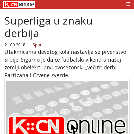
☰
Superliga u znaku
derbija
21.09.2018
|
Sport
Utakmicama devetog kola nastavlja se prvenstvo
Srbije. Sigurno je da će fudbalski vikend u našoj
zemlji obeležiti prvi ovosezonski „večiti“ derbi
Partizana i Crvene zvezde.