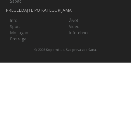
Šabac
PREGLEDAJTE PO KATEGORIJAMA
Info
Život
Sport
Video
Moj ugao
Infotehno
Pretraga
© 2026 Kopernikus. Sva prava zadržana.