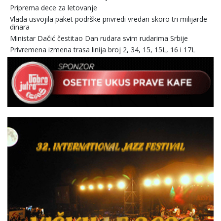
Priprema dece za letovanje
Vlada usvojila paket podrške privredi vredan skoro tri milijarde
dinara
Ministar Dačić čestitao Dan rudara svim rudarima Srbije
Privremena izmena trasa linija broj 2, 34, 15, 15L, 16 i 17L