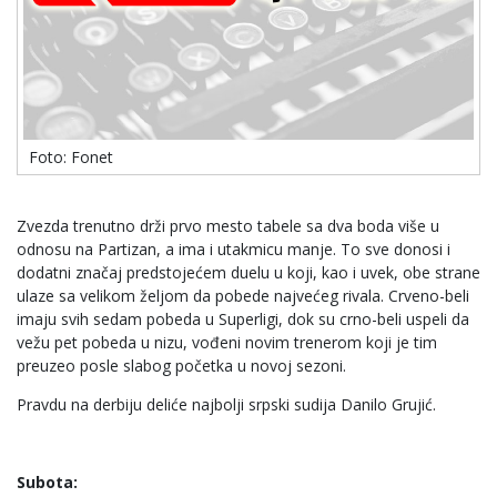
Foto: Fonet
Zvezda trenutno drži prvo mesto tabele sa dva boda više u
odnosu na Partizan, a ima i utakmicu manje. To sve donosi i
dodatni značaj predstojećem duelu u koji, kao i uvek, obe strane
ulaze sa velikom željom da pobede najvećeg rivala. Crveno-beli
imaju svih sedam pobeda u Superligi, dok su crno-beli uspeli da
vežu pet pobeda u nizu, vođeni novim trenerom koji je tim
preuzeo posle slabog početka u novoj sezoni.
Pravdu na derbiju deliće najbolji srpski sudija Danilo Grujić.
Subota: