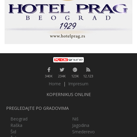
340K
234K
123K
12,123
Home
|
Impresum
KOPERNIKUS ONLINE
PREGLEDAJTE PO GRADOVIMA
Beograd
Niš
Raška
Jagodina
Šid
Smederevo