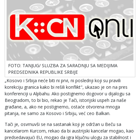
FOTO: TANJUG/ SLUZBA ZA SARADNJU SA MEDIJIMA
PREDSEDNIKA REPUBLIKE SRBIJE
„Kosovo i Srbija neće biti ni prvi, ni poslednji koji su pravili
korekciju granica kako bi rešili konflikt", ukazao je on na pres
konferenciji u Alpbahu. Ako postignemo dogovor u dijalogu sa
Beogradom, to bi bio, rekao je Tači, istorijski uspeh za naše
građane, a, ako ne postignemo, ostaće otvorena mnoga
pitanja, ne samo za Kosovo i Srbiju, već ceo Balkan.
Tači je, osvrnuvši se na sastanak koji je održan u Beču sa
kancelarom Kurcom, rekao da bi austrijski kancelar mogao, kao
predsedavajući EU, mogao da igra ključnu ulogu za stabilnost i