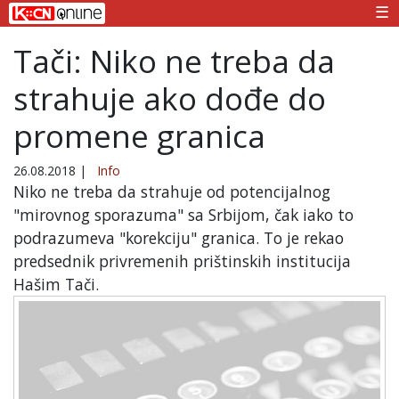
☰
Tači: Niko ne treba da
strahuje ako dođe do
promene granica
26.08.2018
|
Info
Niko ne treba da strahuje od potencijalnog
"mirovnog sporazuma" sa Srbijom, čak iako to
podrazumeva "korekciju" granica. To je rekao
predsednik privremenih prištinskih institucija
Hašim Tači.