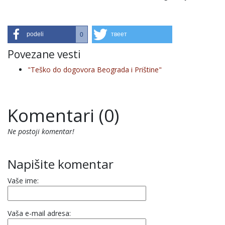
podeli
твеет
0
Povezane vesti
"Teško do dogovora Beograda i Prištine"
Komentari (0)
Ne postoji komentar!
Napišite komentar
Vaše ime:
Vaša e-mail adresa: