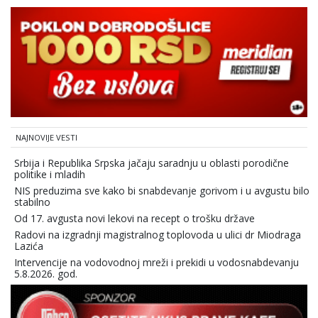
NAJNOVIJE VESTI
Srbija i Republika Srpska jačaju saradnju u oblasti porodične
politike i mladih
NIS preduzima sve kako bi snabdevanje gorivom i u avgustu bilo
stabilno
Od 17. avgusta novi lekovi na recept o trošku države
Radovi na izgradnji magistralnog toplovoda u ulici dr Miodraga
Lazića
Intervencije na vodovodnoj mreži i prekidi u vodosnabdevanju
5.8.2026. god.