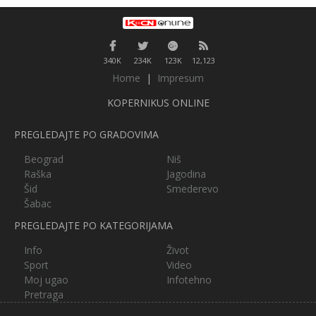
340K
234K
123K
12,123
Home
|
Impresum
KOPERNIKUS ONLINE
PREGLEDAJTE PO GRADOVIMA
Beograd
Niš
Raška
Jagodina
Šid
Smederevo
Šabac
PREGLEDAJTE PO KATEGORIJAMA
Info
Život
Sport
Video
Moj ugao
Infotehno
Pretraga