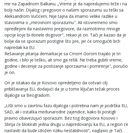
mir na Zapadnom Balkanu. „Vreme je da napredujemo brže i na
bolji način. Dijalog i pregovori o našem sporazumu su teški sa
Aleksandrom Vučićem. Nije tajna da imamo velike razlike u
stavovima o „mirovnom sporazumu". Ali istovremeno smo
opredlejeni da nastavimo pregovore, da razmotrimo mnoge
opcije koje bi donele dogovor", rekao je on. Tači je kazao da je
bolje da se sporazum postigne što pre, jer će omogućiti brži
napredak ka EU.
Rešavanje pitanja demarkacje sa Crnom Gorom trajalo je tri
godine, i bilo je teško, ali smo ga rešili. Ne treba gubiti vreme,
godine i decenije za postizanje sporzauma i pomirenje", poručio
je on.
On je istakao da je Kosovo opredeljeno da ostvari cilj
približavanja EU, dodajući da je u tome ključan težak proces
dijaloga sa Beogradom.
„Ušli smo u završnu fazu dijaloga i potrebna nam je podrška EU,
SAD, ali i ostatka međunarodne zajendice, kako bi postigli
pravno obavezujući sporazum. Bez tog dogovora Kosovo i
Sbrija će blokirati jedna drugu u napredovanju ka EU, a region će
nastaviti da bude izložen riziku nestabilnosti“, naglasio je Tači.