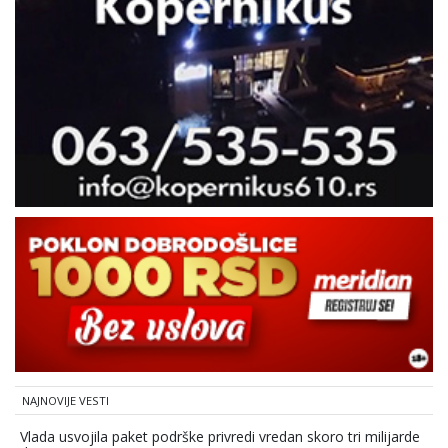
NAJNOVIJE VESTI
Vlada usvojila paket podrške privredi vredan skoro tri milijarde