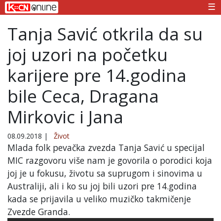
☰
Tanja Savić otkrila da su
joj uzori na početku
karijere pre 14.godina
bile Ceca, Dragana
Mirkovic i Jana
08.09.2018
|
Život
Mlada folk pevačka zvezda Tanja Savić u specijal
MIC razgovoru više nam je govorila o porodici koja
joj je u fokusu, životu sa suprugom i sinovima u
Australiji, ali i ko su joj bili uzori pre 14.godina
kada se prijavila u veliko muzičko takmičenje
Zvezde Granda.