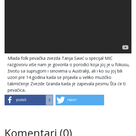
Mlada folk pevačka zvezda Tanja Savić u specijal MIC
razgovoru više nam je govorila o porodici koja joj je u fokusu,
životu sa suprugom i sinovima u Australiji, ali i ko su joj bili
uzori pre 14.godina kada se prijavila u veliko muzičko
takmičenje Zvezde Granda kada je zapevala pesmu Šta će ti
pevačica..
podeli
твеет
3
Komentari (0)