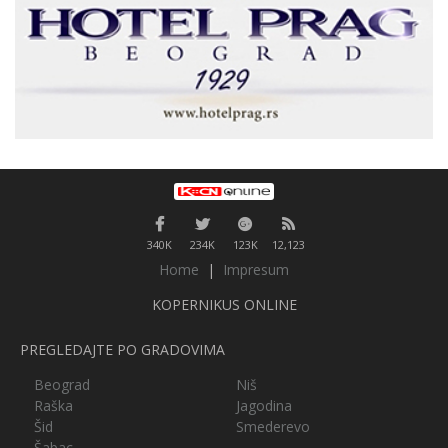
340K
234K
123K
12,123
Home
|
Impresum
KOPERNIKUS ONLINE
PREGLEDAJTE PO GRADOVIMA
Beograd
Niš
Raška
Jagodina
Šid
Smederevo
Šabac