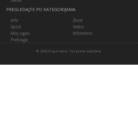
PREGLEDAJTE PO KATEGORIJAMA
Info
Život
Sport
Video
Moj ugao
Infotehno
Pretraga
© 2026 Kopernikus. Sva prava zadržana.