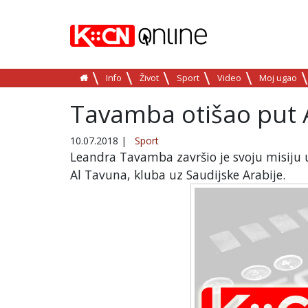
Info
Život
Sport
Video
Moj ugao
Tavamba otišao put 
10.07.2018
|
Sport
Leandra Tavamba završio je svoju misiju 
Al Tavuna, kluba uz Saudijske Arabije.