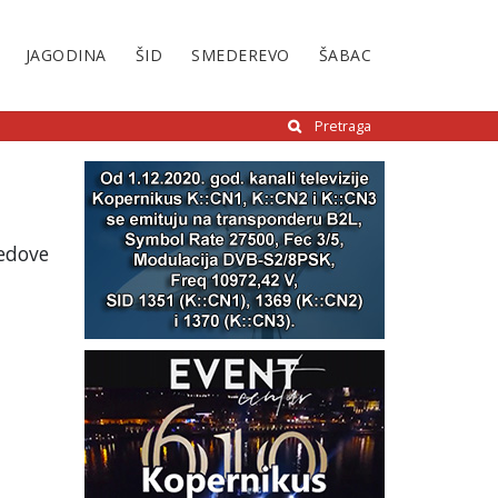
JAGODINA
ŠID
SMEDEREVO
ŠABAC
Pretraga
redove