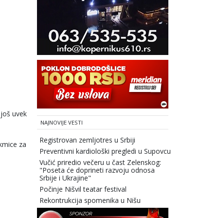
 još uvek
NAJNOVIJE VESTI
Registrovan zemljotres u Srbiji
kmice za
Preventivni kardiološki pregledi u Supovcu
Vučić priredio večeru u čast Zelenskog:
"Poseta će doprineti razvoju odnosa
Srbije i Ukrajine"
Počinje Nišvil teatar festival
Rekontrukcija spomenika u Nišu