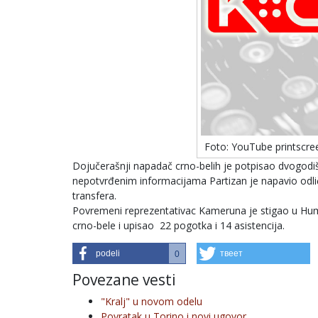
Foto: YouTube printscre
Dojučerašnji napadač crno-belih je potpisao dvogodi
nepotvrđenim informacijama Partizan je napavio odličan
transfera.
Povremeni reprezentativac Kameruna je stigao u Hum
crno-bele i upisao 22 pogotka i 14 asistencija.
podeli
твеет
0
Povezane vesti
"Kralj" u novom odelu
Povratak u Torino i novi ugovor