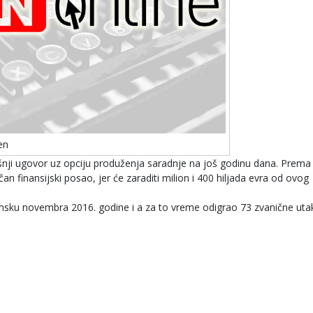
en
šnji ugovor uz opciju produženja saradnje na još godinu dana. Prema
 finansijski posao, jer će zaraditi milion i 400 hiljada evra od ovog
sku novembra 2016. godine i a za to vreme odigrao 73 zvanične uta