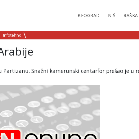
BEOGRAD
NIŠ
RAŠKA
Infotehno
Arabije
u Partizanu. Snažni kamerunski centarfor prešao je u 