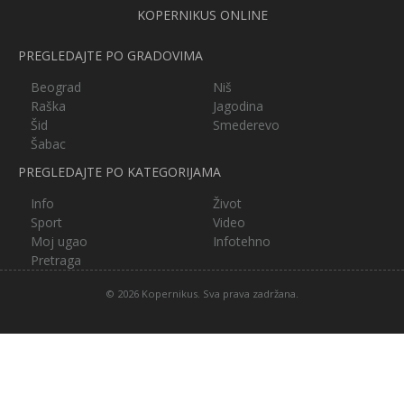
KOPERNIKUS ONLINE
PREGLEDAJTE PO GRADOVIMA
Beograd
Niš
Raška
Jagodina
Šid
Smederevo
Šabac
PREGLEDAJTE PO KATEGORIJAMA
Info
Život
Sport
Video
Moj ugao
Infotehno
Pretraga
© 2026 Kopernikus. Sva prava zadržana.