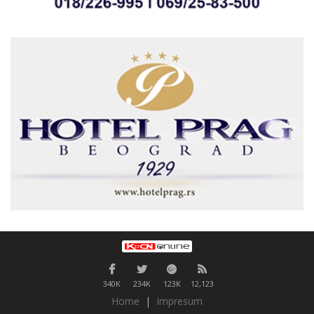
340K
234K
123K
12,123
Home
|
Impresum