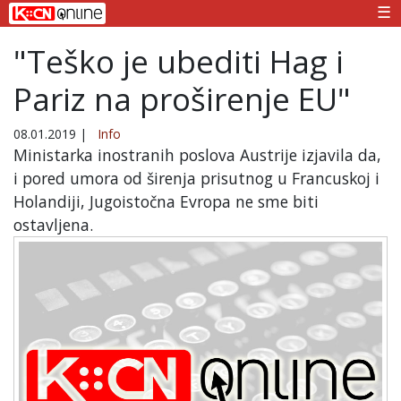
☰
"Teško je ubediti Hag i
Pariz na proširenje EU"
08.01.2019
|
Info
Ministarka inostranih poslova Austrije izjavila da,
i pored umora od širenja prisutnog u Francuskoj i
Holandiji, Jugoistočna Evropa ne sme biti
ostavljena.