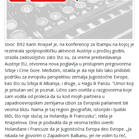
Izvor: B92 Karin Knajsel je, na konferenciji za štampu na kojoj je
rezimirala spoljnopolitičku aktvnost Austrije u prošloj godini,
izrazila zadovoljstvo zato što su, za vreme predsedavanja
Austrije EU, otvorena nova poglavlja u pristupnim pregovorima
Srbije i Crne Gore. Međutim, istakla je da nije bilo lako pridobiti
podršku za evropsku perspektivu zemalja Jugoistočne Evrope,
kao što su Srbija ili Albanija, i druge, u Hagu ili Parizu. "Umor koji
je prisutan već je poznat. Lično sam osetila u razgovorima koje
sam vodila od proleća da su kod mojih partnera u
zapadnoevropskim zemljama izbori za Evropski parlament bili
veoma blizu. Nama je taj region geografski, istorijski i ljudski
bliži, što nije slučaj za Holandiju ili Francusku“, rekla je
Knajselova. Ona je podvukla da je veoma teško uveriti
Holanđane i Francuze da je Jugoistočna Evropa deo Evrope. „Ja
nikada ne govorim o Zapadnom Balkanu, jer ne volim tu reč,