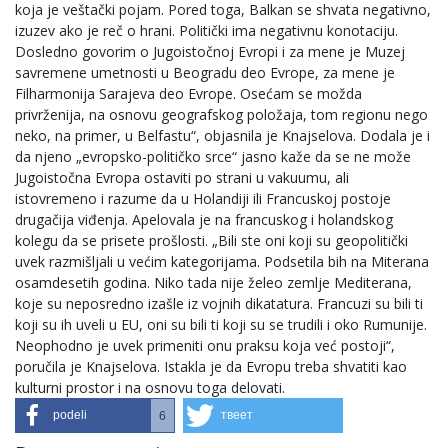
koja je veštački pojam. Pored toga, Balkan se shvata negativno,
izuzev ako je reč o hrani. Politički ima negativnu konotaciju.
Dosledno govorim o Jugoistočnoj Evropi i za mene je Muzej
savremene umetnosti u Beogradu deo Evrope, za mene je
Filharmonija Sarajeva deo Evrope. Osećam se možda
privrženija, na osnovu geografskog položaja, tom regionu nego
neko, na primer, u Belfastu“, objasnila je Knajselova. Dodala je i
da njeno „evropsko-političko srce“ jasno kaže da se ne može
Jugoistočna Evropa ostaviti po strani u vakuumu, ali
istovremeno i razume da u Holandiji ili Francuskoj postoje
drugačija viđenja. Apelovala je na francuskog i holandskog
kolegu da se prisete prošlosti. „Bili ste oni koji su geopolitički
uvek razmišljali u većim kategorijama. Podsetila bih na Miterana
osamdesetih godina. Niko tada nije želeo zemlje Mediterana,
koje su neposredno izašle iz vojnih dikatatura. Francuzi su bili ti
koji su ih uveli u EU, oni su bili ti koji su se trudili i oko Rumunije.
Neophodno je uvek primeniti onu praksu koja već postoji“,
poručila je Knajselova. Istakla je da Evropu treba shvatiti kao
kulturni prostor i na osnovu toga delovati.
podeli
твеет
6