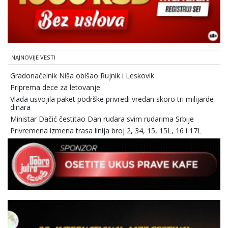
NAJNOVIJE VESTI
Gradonačelnik Niša obišao Rujnik i Leskovik
Priprema dece za letovanje
Vlada usvojila paket podrške privredi vredan skoro tri milijarde
dinara
Ministar Dačić čestitao Dan rudara svim rudarima Srbije
Privremena izmena trasa linija broj 2, 34, 15, 15L, 16 i 17L