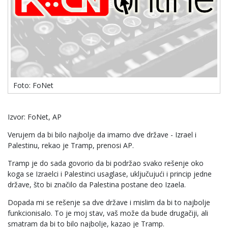
Foto: FoNet
Izvor: FoNet, AP
Verujem da bi bilo najbolje da imamo dve države - Izrael i
Palestinu, rekao je Tramp, prenosi AP.
Tramp je do sada govorio da bi podržao svako rešenje oko
koga se Izraelci i Palestinci usaglase, uključujući i princip jedne
države, što bi značilo da Palestina postane deo Izaela.
Dopada mi se rešenje sa dve države i mislim da bi to najbolje
funkcionisalo. To je moj stav, vaš može da bude drugačiji, ali
smatram da bi to bilo najbolje, kazao je Tramp.