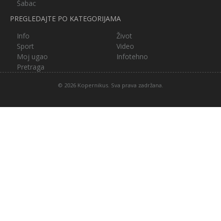
Šabac
PREGLEDAJTE PO KATEGORIJAMA
Info
Život
Sport
Video
Moj ugao
Infotehno
Pretraga
© 2026 Kopernikus. Sva prava zadržana.