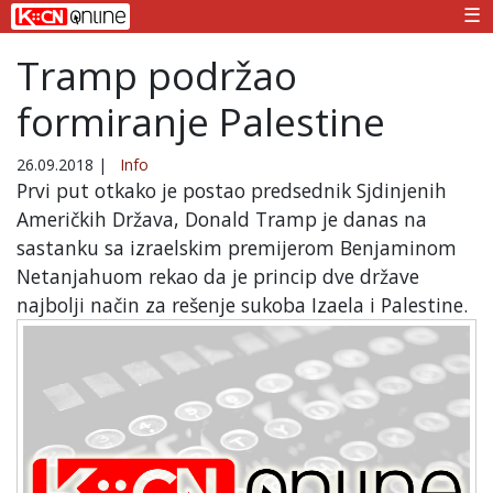
☰
Tramp podržao
formiranje Palestine
26.09.2018
|
Info
Prvi put otkako je postao predsednik Sjdinjenih
Američkih Država, Donald Tramp je danas na
sastanku sa izraelskim premijerom Benjaminom
Netanjahuom rekao da je princip dve države
najbolji način za rešenje sukoba Izaela i Palestine.