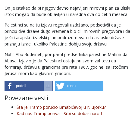
On je istakao da bi njegov davno najavljeni mirovni plan za Bliski
istok mogao da bude objavljen u naredna dva do četiri meseca.
Palestinci su na tu izjavu regovali uzdržano, podsetivši da je
princip dve države dugo vremena bio cilj mirovnih pregovora i da
je širi arapsko-izaelski plan podrazumevao da arapske države
priznaju Izrael, ukoliko Palestinci dobiju svoju državu.
Nabil Abu Rudeineh, portparol predsednika palestine Mahmuda
Abasa, izjavio je da Palestinci ostaju pri svom zahtevu da
formiraju državu u granicima pre rata 1967. godine, sa istočnim
Jerusalimom kao glavnim gradom.
podeli
твеет
11
Povezane vesti
Šta je Tramp poručio Brnabićevoj u Njujorku?
Kad nas Tramp pohvali: Srbi su dobar narod