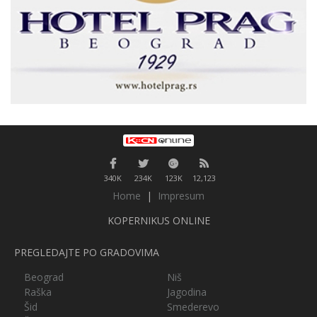
340K
234K
123K
12,123
Home
|
Impresum
KOPERNIKUS ONLINE
PREGLEDAJTE PO GRADOVIMA
Beograd
Niš
Raška
Jagodina
Šid
Smederevo