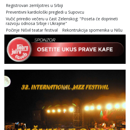
Registrovan zemljotres u Srbiji
Preventivni kardiološki pregledi u Supovcu
Vučić priredio večeru u čast Zelenskog: "Poseta će doprineti
razvoju odnosa Srbije i Ukrajine"
Počinje Nišvil teatar festival
Rekontrukcija spomenika u Nišu