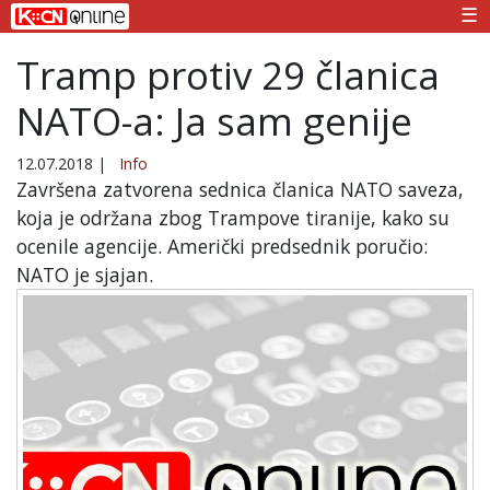
☰
Tramp protiv 29 članica
NATO-a: Ja sam genije
12.07.2018
|
Info
Završena zatvorena sednica članica NATO saveza,
koja je održana zbog Trampove tiranije, kako su
ocenile agencije. Američki predsednik poručio:
NATO je sjajan.