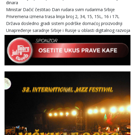
dinara
Ministar Dačić čestitao Dan rudara svim rudarima Srbije
Privremena izmena trasa linija broj 2, 34, 15, 15L, 16 i 17L
Država dosledno gradi sistem podrške domaćoj proizvodnji
Unapređenje saradnje Srbije i Rusije u oblasti digitalnog razvoja