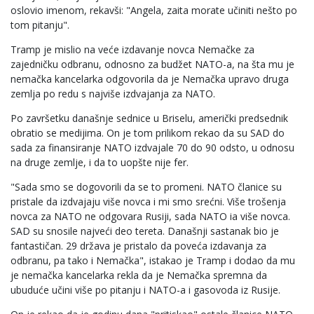
oslovio imenom, rekavši: "Angela, zaita morate učiniti nešto po
tom pitanju".
Tramp je mislio na veće izdavanje novca Nemačke za
zajedničku odbranu, odnosno za budžet NATO-a, na šta mu je
nemačka kancelarka odgovorila da je Nemačka upravo druga
zemlja po redu s najviše izdvajanja za NATO.
Po završetku današnje sednice u Briselu, američki predsednik
obratio se medijima. On je tom prilikom rekao da su SAD do
sada za finansiranje NATO izdvajale 70 do 90 odsto, u odnosu
na druge zemlje, i da to uopšte nije fer.
"Sada smo se dogovorili da se to promeni. NATO članice su
pristale da izdvajaju više novca i mi smo srećni. Više trošenja
novca za NATO ne odgovara Rusiji, sada NATO ia više novca.
SAD su snosile najveći deo tereta. Današnji sastanak bio je
fantastičan. 29 država je pristalo da poveća izdavanja za
odbranu, pa tako i Nemačka", istakao je Tramp i dodao da mu
je nemačka kancelarka rekla da je Nemačka spremna da
ubuduće učini više po pitanju i NATO-a i gasovoda iz Rusije.