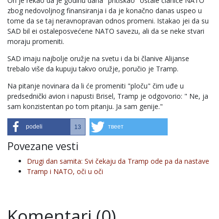
On je rekao da je godinu dana "pritiskao" ostale članice NATO
zbog nedovoljnog finansiranja i da je konačno danas uspeo u
tome da se taj neravnopravan odnos promeni. Istakao jei da su
SAD bil ei ostaleposvećene NATO savezu, ali da se neke stvari
moraju promeniti.
SAD imaju najbolje oružje na svetu i da bi članive Alijanse
trebalo više da kupuju takvo oružje, poručio je Tramp.
Na pitanje novinara da li će promeniti "ploču" čim uđe u
predsednički avion i napusti Brisel, Tramp je odgovorio: " Ne, ja
sam konzistentan po tom pitanju. Ja sam genije."
podeli
твеет
13
Povezane vesti
Drugi dan samita: Svi čekaju da Tramp ode pa da nastave
Tramp i NATO, oči u oči
Komentari (0)