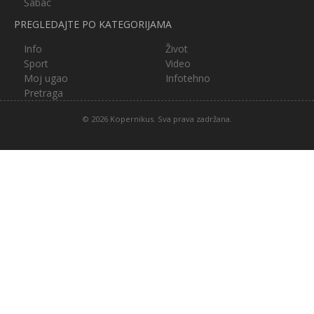
Šabac
PREGLEDAJTE PO KATEGORIJAMA
Info
Život
Sport
Video
Moj ugao
Infotehno
Pretraga
© 2026 Kopernikus. Sva prava zadržana.