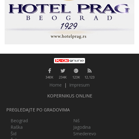
340K
234K
123K
12,123
Home
|
Impresum
KOPERNIKUS ONLINE
PREGLEDAJTE PO GRADOVIMA
Beograd
Niš
Raška
Jagodina
Šid
Smederevo