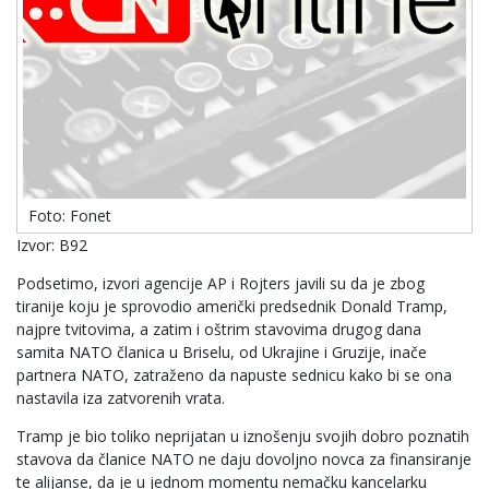
Foto: Fonet
Izvor: B92
Podsetimo, izvori agencije AP i Rojters javili su da je zbog
tiranije koju je sprovodio američki predsednik Donald Tramp,
najpre tvitovima, a zatim i oštrim stavovima drugog dana
samita NATO članica u Briselu, od Ukrajine i Gruzije, inače
partnera NATO, zatraženo da napuste sednicu kako bi se ona
nastavila iza zatvorenih vrata.
Tramp je bio toliko neprijatan u iznošenju svojih dobro poznatih
stavova da članice NATO ne daju dovoljno novca za finansiranje
te alijanse, da je u jednom momentu nemačku kancelarku