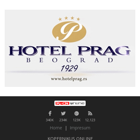
340K
234K
123K
12,123
Home
|
Impresum
KOPERNIKUS ONLINE