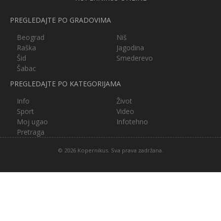
PREGLEDAJTE PO GRADOVIMA
Beograd
Niš
Raška
Jagodina
Šid
Smederevo
Šabac
PREGLEDAJTE PO KATEGORIJAMA
Info
Život
Sport
Video
Moj ugao
Infotehno
Pretraga
© 2026 Kopernikus. Sva prava zadržana.