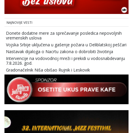
NAJNOVIJE VESTI
Donete dodatne mere za sprečavanje posledica nepovoljnih
vremenskih uslova
Vojska Srbije uključena u gašenje požara u Deliblatskoj peščari
Nastavak dijaloga o Nacrtu zakona o dobrobiti životinja
Intervencije na vodovodnoj mreži i prekidi u vodosnabdevanju
7.8.2026. god.
Gradonačelnik Niša obišao Rujnik i Leskovik