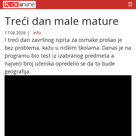
☰
Treći dan male mature
17.06.2026
|
Info
I treći dan završnog ispita za osmake prošao je
bez problema, kažu u niškim školama. Danas je na
programu bio test iz izabranog predmeta a
najveći broj učenika opredelio se da to bude
geografija.