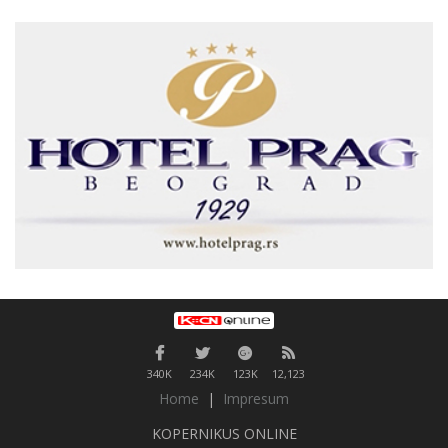
340K
234K
123K
12,123
Home
|
Impresum
KOPERNIKUS ONLINE