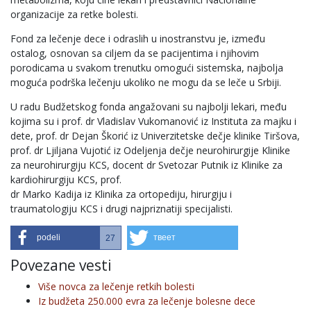
organizacije za retke bolesti.
Fond za lečenje dece i odraslih u inostranstvu je, između
ostalog, osnovan sa ciljem da se pacijentima i njihovim
porodicama u svakom trenutku omogući sistemska, najbolja
moguća podrška lečenju ukoliko ne mogu da se leče u Srbiji.
U radu Budžetskog fonda angažovani su najbolji lekari, među
kojima su i prof. dr Vladislav Vukomanović iz Instituta za majku i
dete, prof. dr Dejan Škorić iz Univerzitetske dečje klinike Tiršova,
prof. dr Ljiljana Vujotić iz Odeljenja dečje neurohirurgije Klinike
za neurohirurgiju KCS, docent dr Svetozar Putnik iz Klinike za
kardiohirurgiju KCS, prof.
dr Marko Kadija iz Klinika za ortopediju, hirurgiju i
traumatologiju KCS i drugi najpriznatiji specijalisti.
podeli
твеет
27
Povezane vesti
Više novca za lečenje retkih bolesti
Iz budžeta 250.000 evra za lečenje bolesne dece