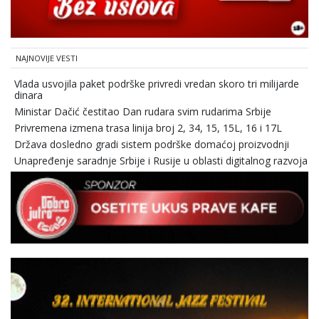
NAJNOVIJE VESTI
Vlada usvojila paket podrške privredi vredan skoro tri milijarde
dinara
Ministar Dačić čestitao Dan rudara svim rudarima Srbije
Privremena izmena trasa linija broj 2, 34, 15, 15L, 16 i 17L
Država dosledno gradi sistem podrške domaćoj proizvodnji
Unapređenje saradnje Srbije i Rusije u oblasti digitalnog razvoja