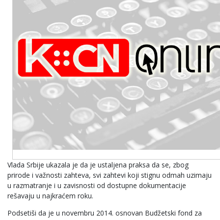
Vlada Srbije ukazala je da je ustaljena praksa da se, zbog
prirode i važnosti zahteva, svi zahtevi koji stignu odmah uzimaju
u razmatranje i u zavisnosti od dostupne dokumentacije
rešavaju u najkraćem roku.
Podsetiši da je u novembru 2014. osnovan Budžetski fond za