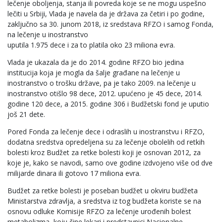
lečenje oboljenja, stanja ili povreda koje se ne mogu uspešno
lečiti u Srbiji, Vlada je navela da je država za četiri i po godine,
zaključno sa 30. junom 2018, iz sredstava RFZO i samog Fonda,
na lečenje u inostranstvo
uputila 1.975 dece i za to platila oko 23 miliona evra.
Vlada je ukazala da je do 2014. godine RFZO bio jedina
institucija koja je mogla da šalje građane na lečenje u
inostranstvo o trošku države, pa je tako 2009. na lečenje u
inostranstvo otišlo 98 dece, 2012. upućeno je 45 dece, 2014.
godine 120 dece, a 2015. godine 306 i Budžetski fond je uputio
još 21 dete.
Pored Fonda za lečenje dece i odraslih u inostranstvu i RFZO,
dodatna sredstva opredeljena su za lečenje obolelih od retkih
bolesti kroz Budžet za retke bolesti koji je osnovan 2012, za
koje je, kako se navodi, samo ove godine izdvojeno više od dve
milijarde dinara ili gotovo 17 miliona evra.
Budžet za retke bolesti je poseban budžet u okviru budžeta
Ministarstva zdravlja, a sredstva iz tog budžeta koriste se na
osnovu odluke Komisije RFZO za lečenje urođenih bolest
metabolizma, koju čine lekari i predstavnici Nacionalne