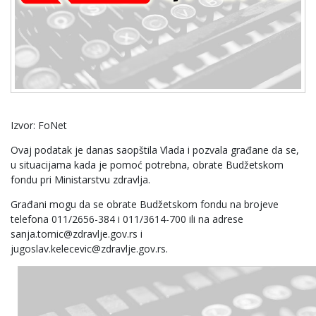
Izvor: FoNet
Ovaj podatak je danas saopštila Vlada i pozvala građane da se,
u situacijama kada je pomoć potrebna, obrate Budžetskom
fondu pri Ministarstvu zdravlja.
Građani mogu da se obrate Budžetskom fondu na brojeve
telefona 011/2656-384 i 011/3614-700 ili na adrese
sanja.tomic@zdravlje.gov.rs i
jugoslav.kelecevic@zdravlje.gov.rs.