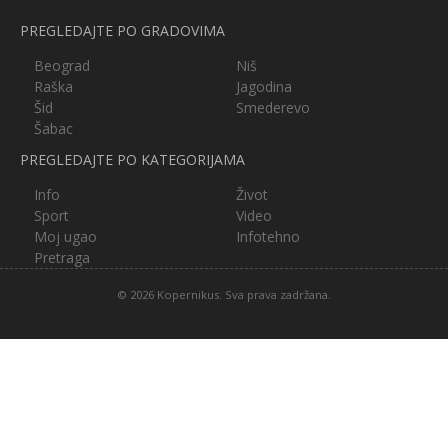
PREGLEDAJTE PO GRADOVIMA
Beograd
Niš
Raška
Jagodina
Šid
Smederevo
Šabac
PREGLEDAJTE PO KATEGORIJAMA
Info
Život
Sport
Video
Moj ugao
Infotehno
Pretraga
© 2026 Kopernikus. Sva prava zadržana.