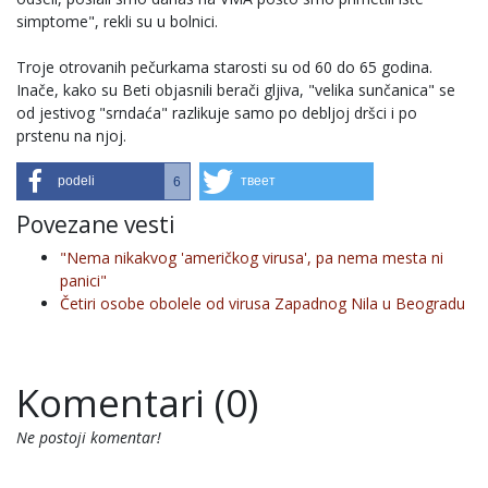
simptome", rekli su u bolnici.
Troje otrovanih pečurkama starosti su od 60 do 65 godina.
Inače, kako su Beti objasnili berači gljiva, "velika sunčanica" se
od jestivog "srndaća" razlikuje samo po debljoj dršci i po
prstenu na njoj.
podeli
твеет
6
Povezane vesti
"Nema nikakvog 'američkog virusa', pa nema mesta ni
panici"
Četiri osobe obolele od virusa Zapadnog Nila u Beogradu
Komentari (0)
Ne postoji komentar!