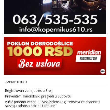
NAJNOVIJE VESTI
Registrovan zemljotres u Srbiji
Preventivni kardiološki pregledi u Supovcu
Vučić priredio večeru u čast Zelenskog: "Poseta će doprineti
razvoju odnosa Srbije i Ukrajine"