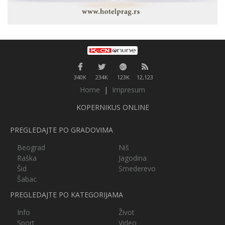
340K
234K
123K
12,123
Home
|
Impresum
KOPERNIKUS ONLINE
PREGLEDAJTE PO GRADOVIMA
Beograd
Niš
Raška
Jagodina
Šid
Smederevo
Šabac
PREGLEDAJTE PO KATEGORIJAMA
Info
Život
Sport
Video