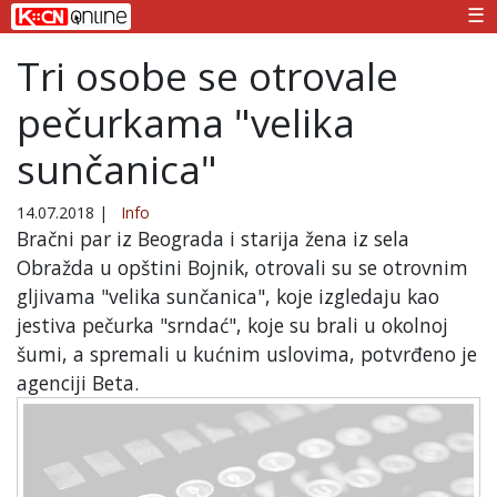
☰
Tri osobe se otrovale
pečurkama "velika
sunčanica"
14.07.2018
|
Info
Bračni par iz Beograda i starija žena iz sela
Obražda u opštini Bojnik, otrovali su se otrovnim
gljivama "velika sunčanica", koje izgledaju kao
jestiva pečurka "srndać", koje su brali u okolnoj
šumi, a spremali u kućnim uslovima, potvrđeno je
agenciji Beta.