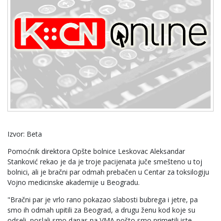
Izvor: Beta
Pomoćnik direktora Opšte bolnice Leskovac Aleksandar
Stanković rekao je da je troje pacijenata juče smešteno u toj
bolnici, ali je bračni par odmah prebačen u Centar za toksilogiju
Vojno medicinske akademije u Beogradu.
"Bračni par je vrlo rano pokazao slabosti bubrega i jetre, pa
smo ih odmah upitili za Beograd, a drugu ženu kod koje su
odseli, poslali smo danas na VMA pošto smo primetili iste