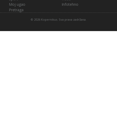
Moj ugao
Infotehno
Pretraga
© 2026 Kopernikus. Sva prava zadržana.