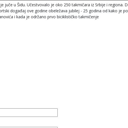
je juče u Šidu. Učestvovalo je oko 250 takmičara iz Srbije i regiona.
portski događaj ove godine obeležava jubilej - 25 godina od kako je p
novića i kada je održano prvo biciklističko takmičenje