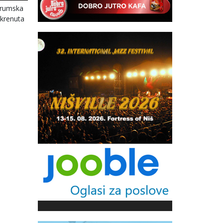
 Drumska
okrenuta