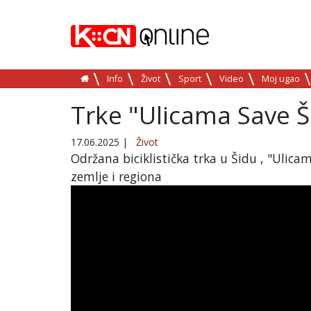
Info
Život
Sport
Video
Moj ugao
Trke "Ulicama Save 
17.06.2025
|
Život
Održana biciklistička trka u Šidu , "Ulic
zemlje i regiona