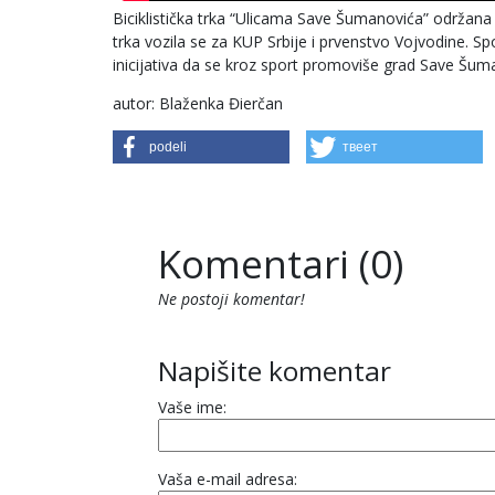
Biciklistička trka “Ulicama Save Šumanovića” održana 
trka vozila se za KUP Srbije i prvenstvo Vojvodine. S
inicijativa da se kroz sport promoviše grad Save Šuma
autor: Blaženka Đierčan
podeli
твеет
Komentari (0)
Ne postoji komentar!
Napišite komentar
Vaše ime:
Vaša e-mail adresa: