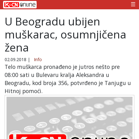
☰
U Beogradu ubijen
muškarac, osumnjičena
žena
02.09.2018
|
Info
Telo muškarca pronađeno je jutros nešto pre
08:00 sati u Bulevaru kralja Aleksandra u
Beogradu, kod broja 356, potvrđeno je Tanjugu u
Hitnoj pomoći.