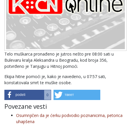
Telo muškarca pronađeno je jutros nešto pre 08:00 sati u
Bulevaru kralja Aleksandra u Beogradu, kod broja 356,
potvrđeno je Tanjugu u Hitnoj pomoći.
Ekipa hitne pomoći je, kako je navedeno, u 07:57 sati,
konstatovala smrt te muške osobe.
podeli
твеет
0
Povezane vesti
Osumnjičen da je ćerku podvodio poznanicima, petorica
uhapšena