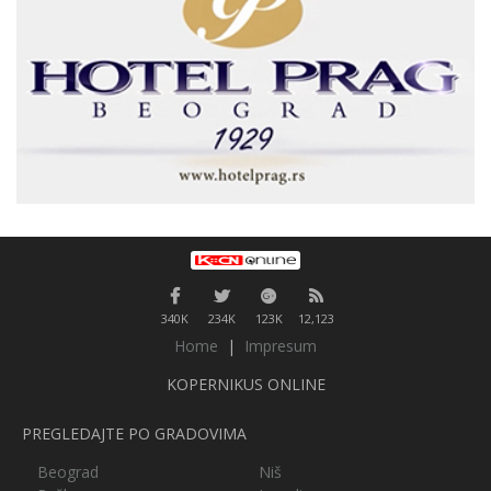
340K
234K
123K
12,123
Home
|
Impresum
KOPERNIKUS ONLINE
PREGLEDAJTE PO GRADOVIMA
Beograd
Niš