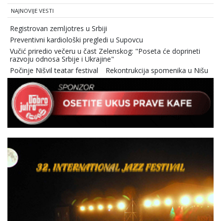
NAJNOVIJE VESTI
Registrovan zemljotres u Srbiji
Preventivni kardiološki pregledi u Supovcu
Vučić priredio večeru u čast Zelenskog: "Poseta će doprineti
razvoju odnosa Srbije i Ukrajine"
Počinje Nišvil teatar festival
Rekontrukcija spomenika u Nišu