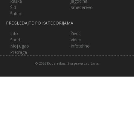
Raška
Jagodina
Šid
Smederevo
Šabac
PREGLEDAJTE PO KATEGORIJAMA
Info
Život
Sport
Video
Moj ugao
Infotehno
Pretraga
© 2026 Kopernikus. Sva prava zadržana.