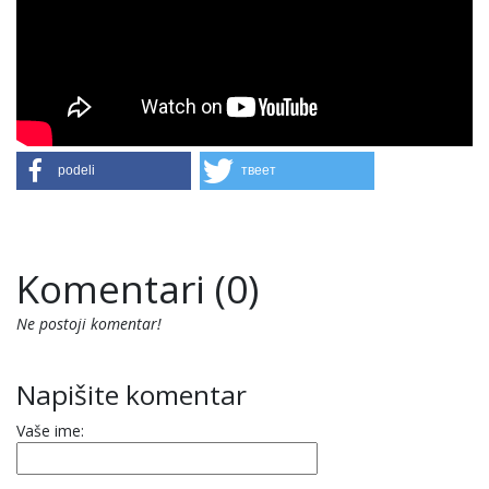
podeli
твеет
Komentari (0)
Ne postoji komentar!
Napišite komentar
Vaše ime: