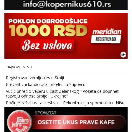
NAJNOVIJE VESTI
Registrovan zemljotres u Srbiji
Preventivni kardiološki pregledi u Supovcu
Vučić priredio večeru u čast Zelenskog: "Poseta će doprineti
razvoju odnosa Srbije i Ukrajine"
Počinje Nišvil teatar festival
Rekontrukcija spomenika u Nišu