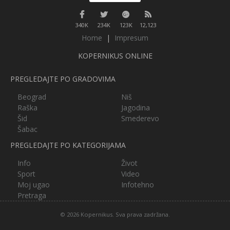
340K
234K
123K
12,123
Home
|
Impresum
KOPERNIKUS ONLINE
PREGLEDAJTE PO GRADOVIMA
Beograd
Niš
Raška
Jagodina
Šid
Smederevo
Šabac
PREGLEDAJTE PO KATEGORIJAMA
Info
Život
Sport
Video
Moj ugao
Infotehno
Pretraga
© 2026 Kopernikus. Sva prava zadržana.