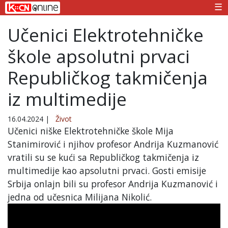
☰
Učenici Elektrotehničke
škole apsolutni prvaci
Republičkog takmičenja
iz multimedije
16.04.2024
|
Život
Učenici niške Elektrotehničke škole Mija
Stanimirović i njihov profesor Andrija Kuzmanović
vratili su se kući sa Republičkog takmičenja iz
multimedije kao apsolutni prvaci. Gosti emisije
Srbija onlajn bili su profesor Andrija Kuzmanović i
jedna od učesnica Milijana Nikolić.