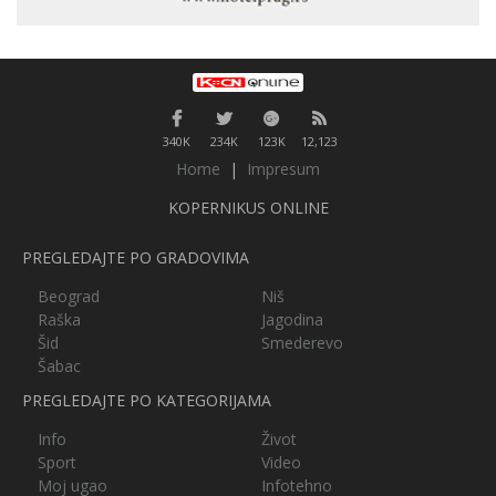
340K
234K
123K
12,123
Home
|
Impresum
KOPERNIKUS ONLINE
PREGLEDAJTE PO GRADOVIMA
Beograd
Niš
Raška
Jagodina
Šid
Smederevo
Šabac
PREGLEDAJTE PO KATEGORIJAMA
Info
Život
Sport
Video
Moj ugao
Infotehno