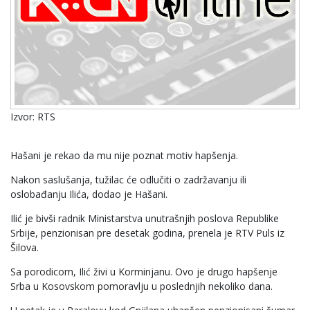
Izvor: RTS
Hašani je rekao da mu nije poznat motiv hapšenja.
Nakon saslušanja, tužilac će odlučiti o zadržavanju ili
oslobađanju Ilića, dodao je Hašani.
Ilić je bivši radnik Ministarstva unutrašnjih poslova Republike
Srbije, penzionisan pre desetak godina, prenela je RTV Puls iz
Šilova.
Sa porodicom, Ilić živi u Korminjanu. Ovo je drugo hapšenje
Srba u Kosovskom pomoravlju u poslednjih nekoliko dana.