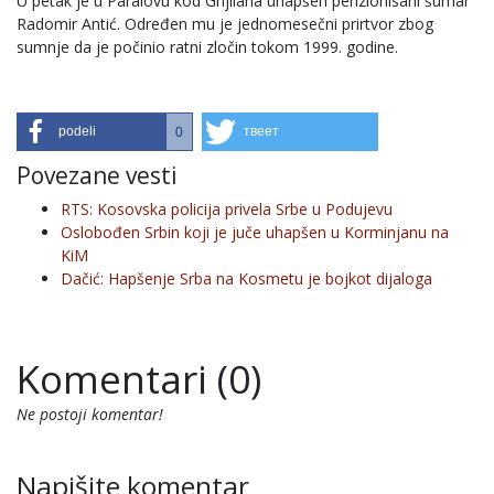
U petak je u Paralovu kod Gnjilana uhapšen penzionisani šumar
Radomir Antić. Određen mu je jednomesečni prirtvor zbog
sumnje da je počinio ratni zločin tokom 1999. godine.
podeli
твеет
0
Povezane vesti
RTS: Kosovska policija privela Srbe u Podujevu
Oslobođen Srbin koji je juče uhapšen u Korminjanu na
KiM
Dačić: Hapšenje Srba na Kosmetu je bojkot dijaloga
Komentari (0)
Ne postoji komentar!
Napišite komentar