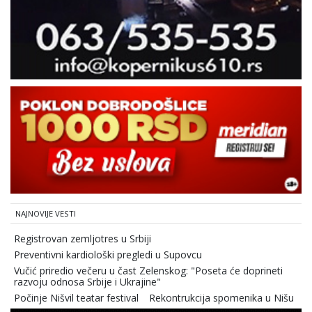
NAJNOVIJE VESTI
Registrovan zemljotres u Srbiji
Preventivni kardiološki pregledi u Supovcu
Vučić priredio večeru u čast Zelenskog: "Poseta će doprineti
razvoju odnosa Srbije i Ukrajine"
Počinje Nišvil teatar festival
Rekontrukcija spomenika u Nišu