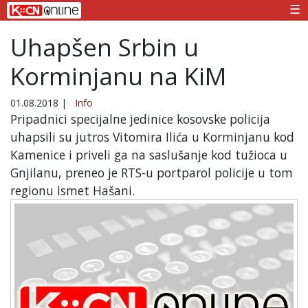
☰
Uhapšen Srbin u
Korminjanu na KiM
01.08.2018
|
Info
Pripadnici specijalne jedinice kosovske policija
uhapsili su jutros Vitomira Ilića u Korminjanu kod
Kamenice i priveli ga na saslušanje kod tužioca u
Gnjilanu, preneo je RTS-u portparol policije u tom
regionu Ismet Hašani.