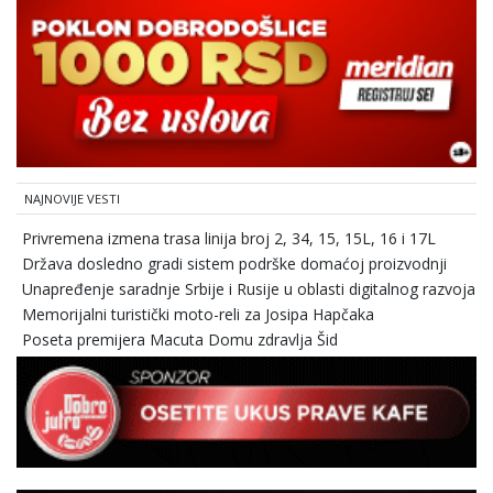
NAJNOVIJE VESTI
Privremena izmena trasa linija broj 2, 34, 15, 15L, 16 i 17L
Država dosledno gradi sistem podrške domaćoj proizvodnji
Unapređenje saradnje Srbije i Rusije u oblasti digitalnog razvoja
Memorijalni turistički moto-reli za Josipa Hapčaka
Poseta premijera Macuta Domu zdravlja Šid