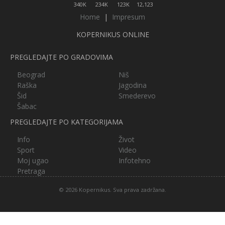
340K
234K
123K
12,123
Home
|
Impresum
KOPERNIKUS ONLINE
PREGLEDAJTE PO GRADOVIMA
Beograd
Niš
Raška
Jagodina
Šid
Smederevo
Šabac
PREGLEDAJTE PO KATEGORIJAMA
Info
Život
Sport
Video
Moj ugao
Infotehno
Pretraga
© 2026 Kopernikus. Sva prava zadržana.