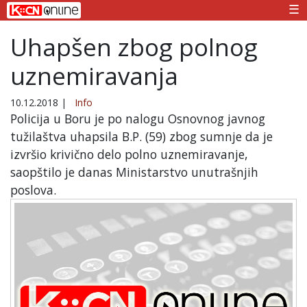
☰
Uhapšen zbog polnog
uznemiravanja
10.12.2018
|
Info
Policija u Boru je po nalogu Osnovnog javnog
tužilaštva uhapsila B.P. (59) zbog sumnje da je
izvršio krivično delo polno uznemiravanje,
saopštilo je danas Ministarstvo unutrašnjih
poslova.