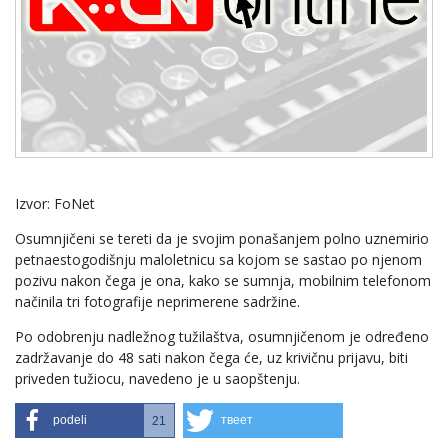
Izvor: FoNet
Osumnjičeni se tereti da je svojim ponašanjem polno uznemirio
petnaestogodišnju maloletnicu sa kojom se sastao po njenom
pozivu nakon čega je ona, kako se sumnja, mobilnim telefonom
načinila tri fotografije neprimerene sadržine.
Po odobrenju nadležnog tužilaštva, osumnjičenom je određeno
zadržavanje do 48 sati nakon čega će, uz krivičnu prijavu, biti
priveden tužiocu, navedeno je u saopštenju.
podeli
твеет
21