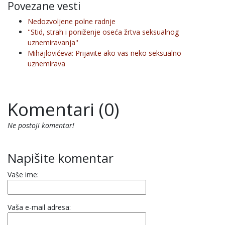
Povezane vesti
Nedozvoljene polne radnje
''Stid, strah i poniženje oseća žrtva seksualnog
uznemiravanja''
Mihajlovićeva: Prijavite ako vas neko seksualno
uznemirava
Komentari (0)
Ne postoji komentar!
Napišite komentar
Vaše ime:
Vaša e-mail adresa: