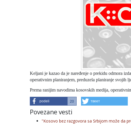
Keljani je kazao da je naređenje o prekidu odmora izda
operativnim planiranjem, preduzela planiranje svojih lj
Prema ranijim navodima kosovskih medija, operativnim
podeli
твеет
20
Povezane vesti
"Kosovo bez razgovora sa Srbijom može da pr