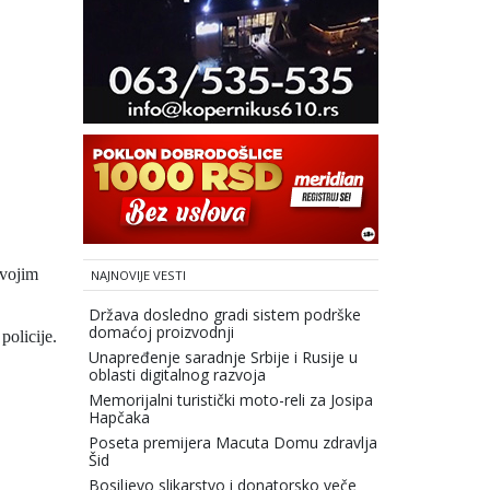
svojim
NAJNOVIJE VESTI
Država dosledno gradi sistem podrške
domaćoj proizvodnji
olicije.
Unapređenje saradnje Srbije i Rusije u
oblasti digitalnog razvoja
Memorijalni turistički moto-reli za Josipa
Hapčaka
Poseta premijera Macuta Domu zdravlja
Šid
Bosiljevo slikarstvo i donatorsko veče