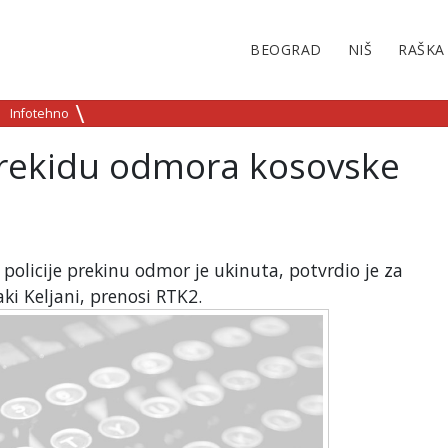
BEOGRAD
NIŠ
RAŠKA
Infotehno
rekidu odmora kosovske
 policije prekinu odmor je ukinuta, potvrdio je za
ki Keljani, prenosi RTK2.