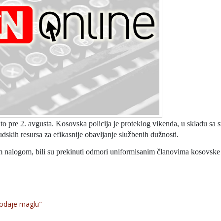
to pre 2. avgusta. Kosovska policija je proteklog vikenda, u skladu sa 
udskih resursa za efikasnije obavljanje službenih dužnosti.
 nalogom, bili su prekinuti odmori uniformisanim članovima kosovske p
odaje maglu"