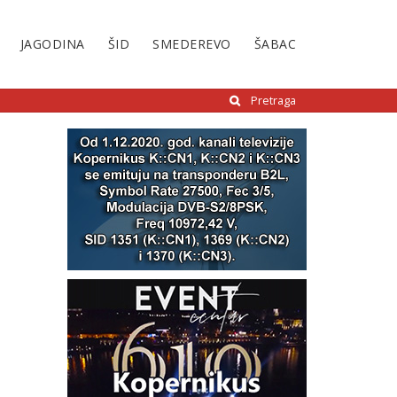
JAGODINA
ŠID
SMEDEREVO
ŠABAC
Pretraga