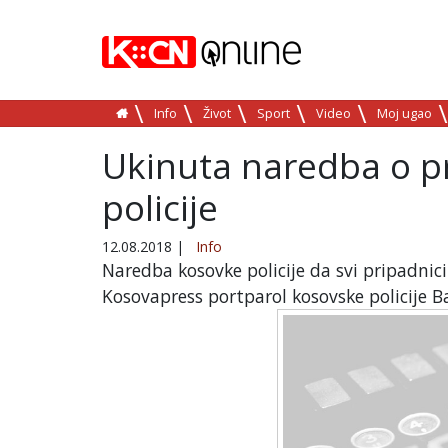
Info
Život
Sport
Video
Moj ugao
Ukinuta naredba o p
policije
12.08.2018
|
Info
Naredba kosovke policije da svi pripadnici
Kosovapress portparol kosovske policije Ba