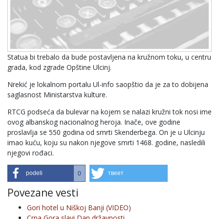
Statua bi trebalo da bude postavljena na kružnom toku, u centru
grada, kod zgrade Opštine Ulcinj.
Nrekić je lokalnom portalu Ul-info saopštio da je za to dobijena
saglasnost Ministarstva kulture.
RTCG podseća da bulevar na kojem se nalazi kružni tok nosi ime
ovog albanskog nacionalnog heroja. Inače, ove godine
proslavlja se 550 godina od smrti Skenderbega. On je u Ulcinju
imao kuću, koju su nakon njegove smrti 1468. godine, nasledili
njegovi rođaci.
podeli
твеет
0
Povezane vesti
Gori hotel u Niškoj Banji (VIDEO)
Crna Gora slavi Dan državnosti