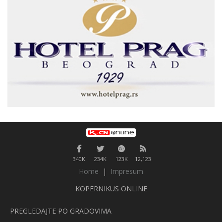
340K
234K
123K
12,123
Home
|
Impresum
KOPERNIKUS ONLINE
PREGLEDAJTE PO GRADOVIMA