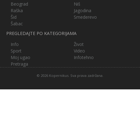
Beograd
Niš
Raška
Jagodina
Šid
Smederevo
Šabac
PREGLEDAJTE PO KATEGORIJAMA
Info
Život
Sport
Video
Moj ugao
Infotehno
Pretraga
© 2026 Kopernikus. Sva prava zadržana.