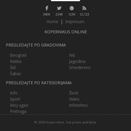
340K
234K
123K
12,123
Home
|
Impresum
KOPERNIKUS ONLINE
PREGLEDAJTE PO GRADOVIMA
Beograd
Niš
Raška
Jagodina
Šid
Smederevo
Šabac
PREGLEDAJTE PO KATEGORIJAMA
Info
Život
Sport
Video
Moj ugao
Infotehno
Pretraga
© 2026 Kopernikus. Sva prava zadržana.