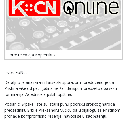
Foto: televizija Kopernikus
Izvor: FoNet
Detaljno je analiziran i Briselski sporazum i predočeno je da
Priština više od pet godina ne želi da ispuni preuzetu obavezu
formiranja Zajednice srpskih opština.
Poslanici Srpske liste su istakli punu podršku srpskog naroda
predsedniku Srbije Aleksandru Vučiću da u dijalogu sa Prištinom
pronađe kompromisno rešenje, navodi se u saopštenju.