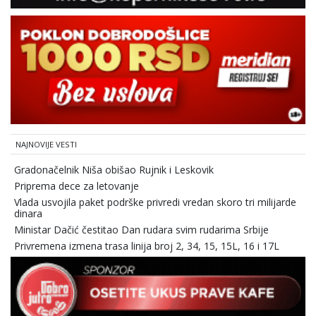
NAJNOVIJE VESTI
Gradonačelnik Niša obišao Rujnik i Leskovik
Priprema dece za letovanje
Vlada usvojila paket podrške privredi vredan skoro tri milijarde
dinara
Ministar Dačić čestitao Dan rudara svim rudarima Srbije
Privremena izmena trasa linija broj 2, 34, 15, 15L, 16 i 17L