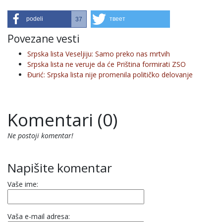
podeli
твеет
37
Povezane vesti
Srpska lista Veseljiju: Samo preko nas mrtvih
Srpska lista ne veruje da će Priština formirati ZSO
Đurić: Srpska lista nije promenila političko delovanje
Komentari (0)
Ne postoji komentar!
Napišite komentar
Vaše ime:
Vaša e-mail adresa: