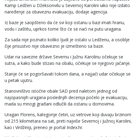
Kamp Ledžen u Džeksonvilu u Severnoj Karolini iako nije izdato
naređenje za obaveznu evakuaciju, dodaje agencija.
Iz baze je saopšteno da će svi koji ostanu u bazi imati hranu,
vodu i zaštitu, uprkos tome što će se naći na putu uragana.
Za sada nije poznato koliko ljudi je ostalo u Ledženu, a osoblje
čije prisustvo nije obavezno je izmešteno sa baze.
Udar na savezne države Severnu i Južnu Karolinu očekuje se
sutra, a kako bude stizao na obalu, očekuje se njegovo jačanje.
Stanje će se pogoršavati tokom dana, a najjači udar očekuje se
u petak ujutru.
Stanovništvo istočne obale SAD pred naletom jednog od
najopasnijih uragana poslednjih decenija počelo je evakuaciju,
mada su mnogi građani odlučili da ostanu u domovima.
Uragan Florens, kategorije četiri, uz vetrove koji duvaju brzinom
od 215 kilometara na sat, preti najviše Severnoj i Južnoj Karolini,
kao i Virdžiniji, preneo je portal Index.hr.