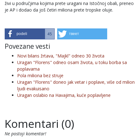
živi u područjima kojima prete uragani na Istočnoj obali, preneo
je AP i dodao da još četiri miliona prete tropske oluje.
podeli
твеет
45
Povezane vesti
Novi bilans žrtava, "Majkl" odneo 30 života
Uragan "Florens" odneo osam života, u toku borba sa
poplavama
Pola miliona bez struje
Uragan "Florens" doneo jak vetar i poplave, više od milion
ljudi evakuisano
Uragan oslabio na Havajima, kuće poplavljene
Komentari (0)
Ne postoji komentar!