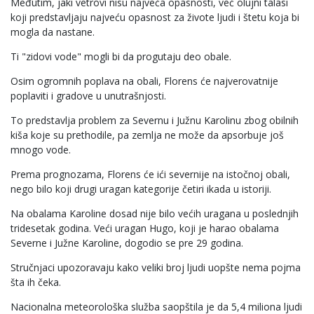
Međutim, jaki vetrovi nisu najveća opasnosti, već olujni talasi
koji predstavljaju najveću opasnost za živote ljudi i štetu koja bi
mogla da nastane.
Ti "zidovi vode" mogli bi da progutaju deo obale.
Osim ogromnih poplava na obali, Florens će najverovatnije
poplaviti i gradove u unutrašnjosti.
To predstavlja problem za Severnu i Južnu Karolinu zbog obilnih
kiša koje su prethodile, pa zemlja ne može da apsorbuje još
mnogo vode.
Prema prognozama, Florens će ići severnije na istočnoj obali,
nego bilo koji drugi uragan kategorije četiri ikada u istoriji.
Na obalama Karoline dosad nije bilo većih uragana u poslednjih
tridesetak godina. Veći uragan Hugo, koji je harao obalama
Severne i Južne Karoline, dogodio se pre 29 godina.
Stručnjaci upozoravaju kako veliki broj ljudi uopšte nema pojma
šta ih čeka.
Nacionalna meteorološka služba saopštila je da 5,4 miliona ljudi