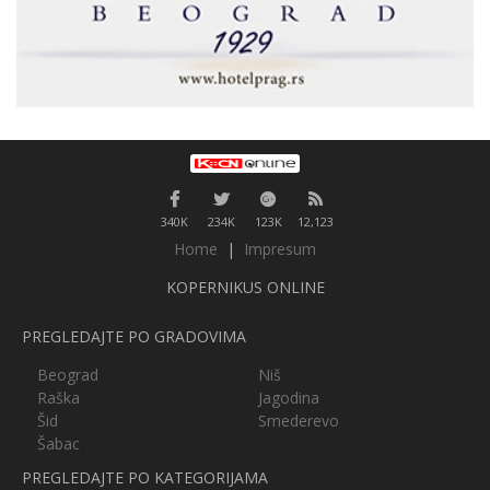
340K
234K
123K
12,123
Home
|
Impresum
KOPERNIKUS ONLINE
PREGLEDAJTE PO GRADOVIMA
Beograd
Niš
Raška
Jagodina
Šid
Smederevo
Šabac
PREGLEDAJTE PO KATEGORIJAMA