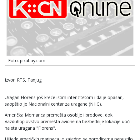
Foto: pixabay.com
Izvor: RTS, Tanjug
Uragan Florens još kreće istim intenzitetom i dalje opasan,
saopštio je Nacionalni centar za uragane (NHC).
Američka Mornarica premešta osoblje i brodove, dok
Vazduhoplovstvo premešta avione na bezbednije lokacije uoči
naleta uragana "Florens".
Hiljade američkih marinaca je zajedno sa porodicama napustilo