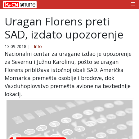
☰
Uragan Florens preti
SAD, izdato upozorenje
13.09.2018
|
Info
Nacionalni centar za uragane izdao je upozorenje
za Severnu i Južnu Karolinu, pošto se uragan
Florens približava istočnoj obali SAD. Američka
Mornarica premešta osoblje i brodove, dok
Vazduhoplovstvo premešta avione na bezbednije
lokacij.