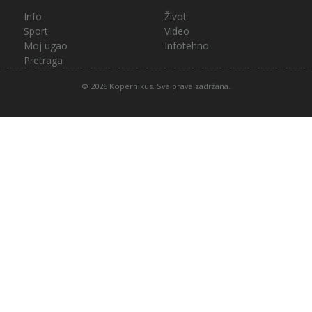
Info
Život
Sport
Video
Moj ugao
Infotehno
Pretraga
© 2026 Kopernikus. Sva prava zadržana.