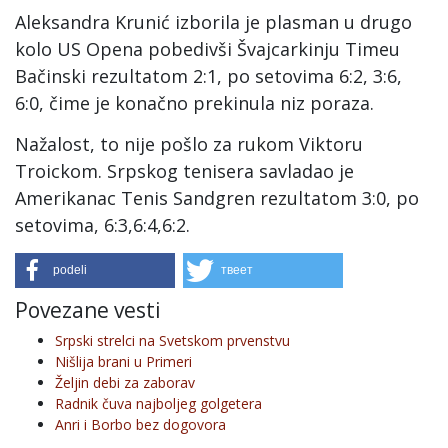
Aleksandra Krunić izborila je plasman u drugo
kolo US Opena pobedivši Švajcarkinju Timeu
Bačinski rezultatom 2:1, po setovima 6:2, 3:6,
6:0, čime je konačno prekinula niz poraza.
Nažalost, to nije pošlo za rukom Viktoru
Troickom. Srpskog tenisera savladao je
Amerikanac Tenis Sandgren rezultatom 3:0, po
setovima, 6:3,6:4,6:2.
podeli
твеет
Povezane vesti
Srpski strelci na Svetskom prvenstvu
Nišlija brani u Primeri
Željin debi za zaborav
Radnik čuva najboljeg golgetera
Anri i Borbo bez dogovora