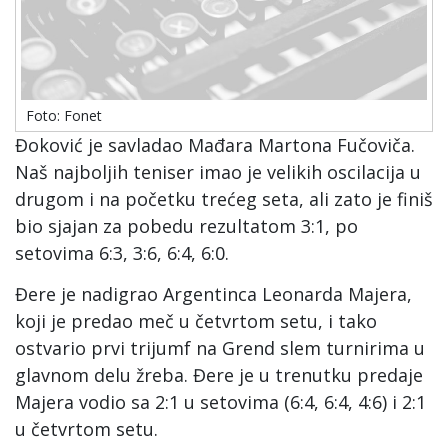
Foto: Fonet
Đoković je savladao Mađara Martona Fučoviča.
Naš najboljih teniser imao je velikih oscilacija u
drugom i na početku trećeg seta, ali zato je finiš
bio sjajan za pobedu rezultatom 3:1, po
setovima 6:3, 3:6, 6:4, 6:0.
Đere je nadigrao Argentinca Leonarda Majera,
koji je predao meč u četvrtom setu, i tako
ostvario prvi trijumf na Grend slem turnirima u
glavnom delu žreba. Đere je u trenutku predaje
Majera vodio sa 2:1 u setovima (6:4, 6:4, 4:6) i 2:1
u četvrtom setu.