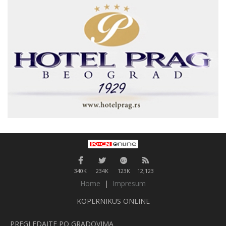
340K
234K
123K
12,123
Home
|
Impresum
KOPERNIKUS ONLINE
PREGLEDAJTE PO GRADOVIMA