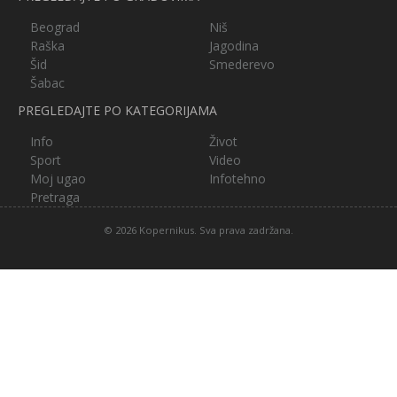
Beograd
Niš
Raška
Jagodina
Šid
Smederevo
Šabac
PREGLEDAJTE PO KATEGORIJAMA
Info
Život
Sport
Video
Moj ugao
Infotehno
Pretraga
© 2026 Kopernikus. Sva prava zadržana.