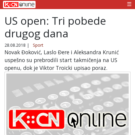
☰
US open: Tri pobede
drugog dana
28.08.2018
|
Sport
Novak Đoković, Laslo Đere i Aleksandra Krunić
uspešno su prebrodili start takmičenja na US
openu, dok je Viktor Troicki upisao poraz.