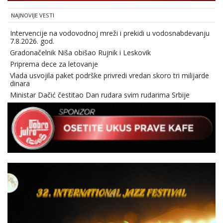
NAJNOVIJE VESTI
Intervencije na vodovodnoj mreži i prekidi u vodosnabdevanju
7.8.2026. god.
Gradonačelnik Niša obišao Rujnik i Leskovik
Priprema dece za letovanje
Vlada usvojila paket podrške privredi vredan skoro tri milijarde
dinara
Ministar Dačić čestitao Dan rudara svim rudarima Srbije