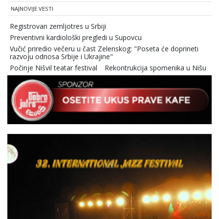
NAJNOVIJE VESTI
Registrovan zemljotres u Srbiji
Preventivni kardiološki pregledi u Supovcu
Vučić priredio večeru u čast Zelenskog: "Poseta će doprineti
razvoju odnosa Srbije i Ukrajine"
Počinje Nišvil teatar festival
Rekontrukcija spomenika u Nišu