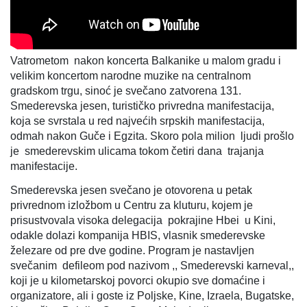
Vatrometom nakon koncerta Balkanike u malom gradu i
velikim koncertom narodne muzike na centralnom
gradskom trgu, sinoć je svečano zatvorena 131.
Smederevska jesen, turističko privredna manifestacija,
koja se svrstala u red najvećih srpskih manifestacija,
odmah nakon Guče i Egzita. Skoro pola milion ljudi prošlo
je smederevskim ulicama tokom četiri dana trajanja
manifestacije.
Smederevska jesen svečano je otovorena u petak
privrednom izložbom u Centru za kluturu, kojem je
prisustvovala visoka delegacija pokrajine Hbei u Kini,
odakle dolazi kompanija HBIS, vlasnik smederevske
železare od pre dve godine. Program je nastavljen
svečanim defileom pod nazivom ,, Smederevski karneval,,
koji je u kilometarskoj povorci okupio sve domaćine i
organizatore, ali i goste iz Poljske, Kine, Izraela, Bugatske,