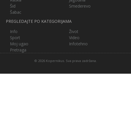
Šid
Smederevo
Šabac
PREGLEDAJTE PO KATEGORIJAMA
Info
Život
Sport
Video
Moj ugao
Infotehno
Pretraga
© 2026 Kopernikus. Sva prava zadržana.