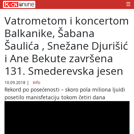
☰
Vatrometom i koncertom
Balkanike, Šabana
Šaulića , Snežane Djurišić
i Ane Bekute završena
131. Smederevska jesen
10.09.2018
|
Info
Rekord po posećenosti – skoro pola miliona ljuidi
posetilo manisfetaciju tokom četiri dana