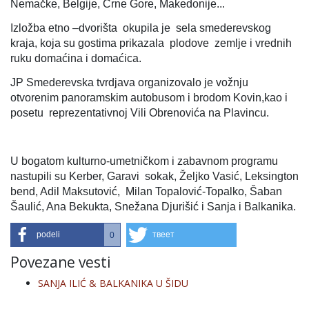
Nemačke, Belgije, Crne Gore, Makedonije...
Izložba etno –dvorišta okupila je sela smederevskog
kraja, koja su gostima prikazala plodove zemlje i vrednih
ruku domaćina i domaćica.
JP Smederevska tvrdjava organizovalo je vožnju
otvorenim panoramskim autobusom i brodom Kovin,kao i
posetu reprezentativnoj Vili Obrenovića na Plavincu.
U bogatom kulturno-umetničkom i zabavnom programu
nastupili su Kerber, Garavi sokak, Željko Vasić, Leksington
bend, Adil Maksutović, Milan Topalović-Topalko, Šaban
Šaulić, Ana Bekukta, Snežana Djurišić i Sanja i Balkanika.
podeli
твеет
0
Povezane vesti
SANJA ILIĆ & BALKANIKA U ŠIDU