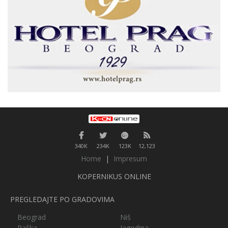
340K
234K
123K
12,123
Home
|
Impresum
KOPERNIKUS ONLINE
PREGLEDAJTE PO GRADOVIMA
Beograd
Niš
Raška
Jagodina