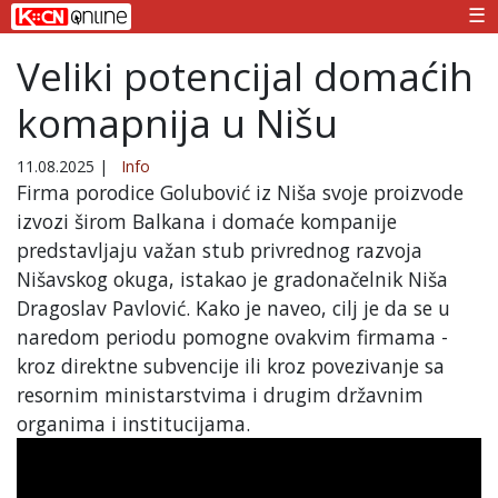
☰
Veliki potencijal domaćih
komapnija u Nišu
11.08.2025
|
Info
Firma porodice Golubović iz Niša svoje proizvode
izvozi širom Balkana i domaće kompanije
predstavljaju važan stub privrednog razvoja
Nišavskog okuga, istakao je gradonačelnik Niša
Dragoslav Pavlović. Kako je naveo, cilj je da se u
naredom periodu pomogne ovakvim firmama -
kroz direktne subvencije ili kroz povezivanje sa
resornim ministarstvima i drugim državnim
organima i institucijama.