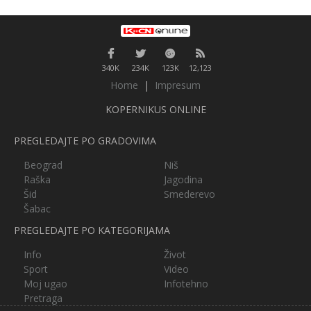
340K
234K
123K
12,123
Home
|
Impresum
KOPERNIKUS ONLINE
PREGLEDAJTE PO GRADOVIMA
Beograd
Niš
Raška
Jagodina
Šid
Smederevo
Šabac
PREGLEDAJTE PO KATEGORIJAMA
Info
Život
Sport
Video
Moj ugao
Infotehno
Pretraga