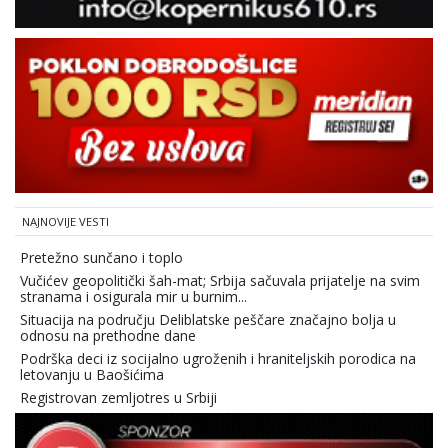
NAJNOVIJE VESTI
Pretežno sunčano i toplo
Vučićev geopolitički šah-mat; Srbija sačuvala prijatelje na svim
stranama i osigurala mir u burnim...
Situacija na području Deliblatske peščare značajno bolja u
odnosu na prethodne dane
Podrška deci iz socijalno ugroženih i hraniteljskih porodica na
letovanju u Baošićima
Registrovan zemljotres u Srbiji