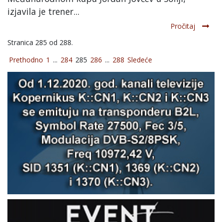
izjavila je trener...
Pročitaj
Stranica 285 od 288.
Prethodno
1
...
284
285
286
...
288
Sledeće