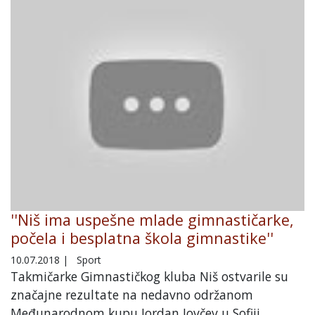
''Niš ima uspešne mlade gimnastičarke,
počela i besplatna škola gimnastike''
10.07.2018
|
Sport
Takmičarke Gimnastičkog kluba Niš ostvarile su
značajne rezultate na nedavno održanom
Međunarodnom kupu Jordan Jovčev u Sofiji,