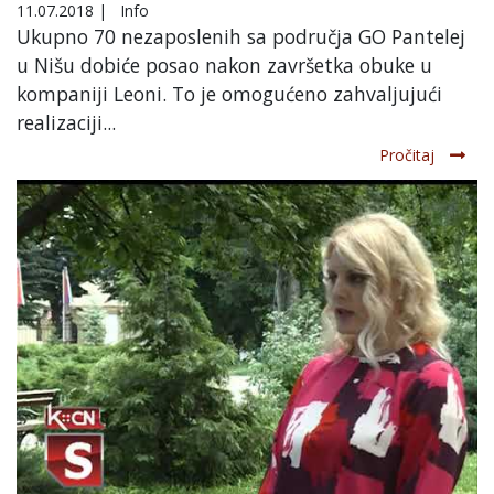
11.07.2018
|
Info
Ukupno 70 nezaposlenih sa područja GO Pantelej
u Nišu dobiće posao nakon završetka obuke u
kompaniji Leoni. To je omogućeno zahvaljujući
realizaciji...
Pročitaj