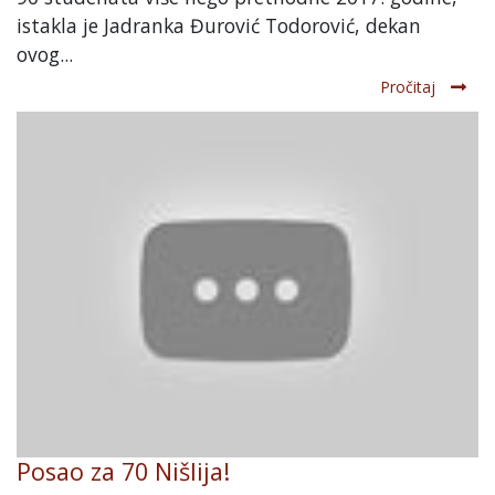
istakla je Jadranka Đurović Todorović, dekan
ovog...
Pročitaj
Posao za 70 Nišlija!