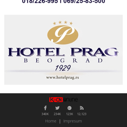
340K
234K
123K
12,123
Home
|
Impresum