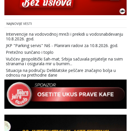
NAJNOVIJE VESTI
Intervencije na vodovodnoj mreži i prekidi u vodosnabdevanju
10.8.2026. god.
JKP "Parking servis" Niš - Planirani radovi za 10.8.2026. god.
Pretežno sunčano i toplo
Vučićev geopolitički šah-mat; Srbija sačuvala prijatelje na svim
stranama i osigurala mir u burnim...
Situacija na području Deliblatske peščare značajno bolja u
odnosu na prethodne dane