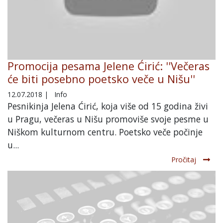
Promocija pesama Jelene Ćirić: ''Večeras
će biti posebno poetsko veče u Nišu''
12.07.2018
|
Info
Pesnikinja Jelena Ćirić, koja više od 15 godina živi
u Pragu, večeras u Nišu promoviše svoje pesme u
Niškom kulturnom centru. Poetsko veče počinje
u...
Pročitaj