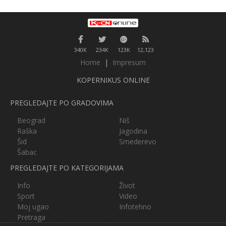
340K
234K
123K
12,123
Home
|
Impresum
KOPERNIKUS ONLINE
PREGLEDAJTE PO GRADOVIMA
Beograd
Niš
Raška
Jagodina
Šid
Smederevo
Šabac
PREGLEDAJTE PO KATEGORIJAMA
Info
Život
Sport
Video
Moj ugao
Infotehno
Pretraga