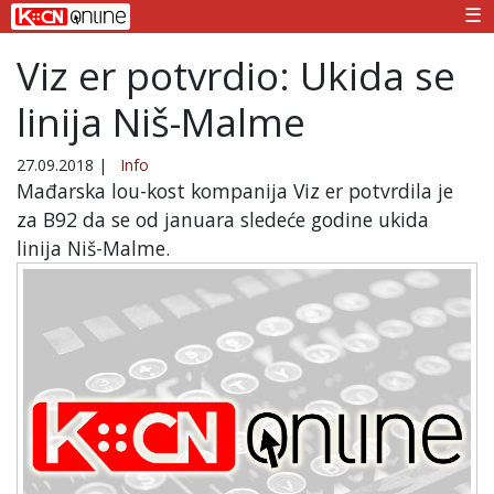
☰
Viz er potvrdio: Ukida se
linija Niš-Malme
27.09.2018
|
Info
Mađarska lou-kost kompanija Viz er potvrdila je
za B92 da se od januara sledeće godine ukida
linija Niš-Malme.