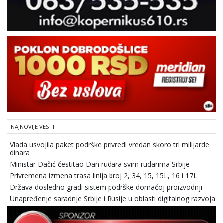
NAJNOVIJE VESTI
Vlada usvojila paket podrške privredi vredan skoro tri milijarde
dinara
Ministar Dačić čestitao Dan rudara svim rudarima Srbije
Privremena izmena trasa linija broj 2, 34, 15, 15L, 16 i 17L
Država dosledno gradi sistem podrške domaćoj proizvodnji
Unapređenje saradnje Srbije i Rusije u oblasti digitalnog razvoja