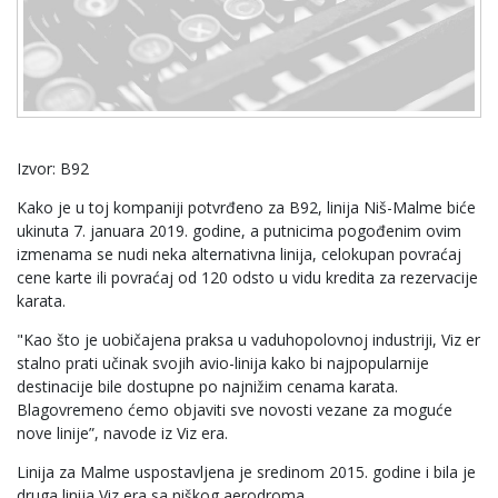
Izvor: B92
Kako je u toj kompaniji potvrđeno za B92, linija Niš-Malme biće
ukinuta 7. januara 2019. godine, a putnicima pogođenim ovim
izmenama se nudi neka alternativna linija, celokupan povraćaj
cene karte ili povraćaj od 120 odsto u vidu kredita za rezervacije
karata.
"Kao što je uobičajena praksa u vaduhopolovnoj industriji, Viz er
stalno prati učinak svojih avio-linija kako bi najpopularnije
destinacije bile dostupne po najnižim cenama karata.
Blagovremeno ćemo objaviti sve novosti vezane za moguće
nove linije”, navode iz Viz era.
Linija za Malme uspostavljena je sredinom 2015. godine i bila je
druga linija Viz era sa niškog aerodroma.