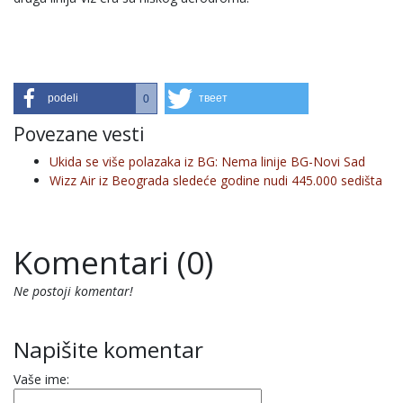
podeli
твеет
0
Povezane vesti
Ukida se više polazaka iz BG: Nema linije BG-Novi Sad
Wizz Air iz Beograda sledeće godine nudi 445.000 sedišta
Komentari (0)
Ne postoji komentar!
Napišite komentar
Vaše ime: