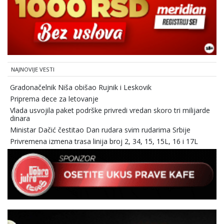
NAJNOVIJE VESTI
Gradonačelnik Niša obišao Rujnik i Leskovik
Priprema dece za letovanje
Vlada usvojila paket podrške privredi vredan skoro tri milijarde
dinara
Ministar Dačić čestitao Dan rudara svim rudarima Srbije
Privremena izmena trasa linija broj 2, 34, 15, 15L, 16 i 17L