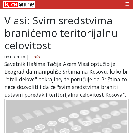
☰
Vlasi: Svim sredstvima
branićemo teritorijalnu
celovitost
06.08.2018
|
Info
Savetnik Hašima Tačija Azem Vlasi optužio je
Beograd da manipuliše Srbima na Kosovu, kako bi
"oteli delove" pokrajine, te poručuje da Priština to
neće dozvoliti i da će "svim sredstvima braniti
ustavni poredak i teritorijalnu celovitost Kosova".