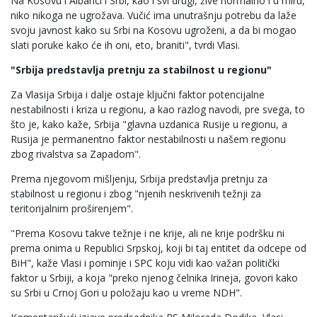
Na Kosovu i Albanci i Srbi, kao i svi drugi, žive normalno i u miru,
niko nikoga ne ugrožava. Vučić ima unutrašnju potrebu da laže
svoju javnost kako su Srbi na Kosovu ugroženi, a da bi mogao
slati poruke kako će ih oni, eto, braniti", tvrdi Vlasi.
"Srbija predstavlja pretnju za stabilnost u regionu"
Za Vlasija Srbija i dalje ostaje ključni faktor potencijalne
nestabilnosti i kriza u regionu, a kao razlog navodi, pre svega, to
što je, kako kaže, Srbija "glavna uzdanica Rusije u regionu, a
Rusija je permanentno faktor nestabilnosti u našem regionu
zbog rivalstva sa Zapadom".
Prema njegovom mišljenju, Srbija predstavlja pretnju za
stabilnost u regionu i zbog "njenih neskrivenih težnji za
teritorijalnim proširenjem".
"Prema Kosovu takve težnje i ne krije, ali ne krije podršku ni
prema onima u Republici Srpskoj, koji bi taj entitet da odcepe od
BiH", kaže Vlasi i pominje i SPC koju vidi kao važan politički
faktor u Srbiji, a koja "preko njenog čelnika Irineja, govori kako
su Srbi u Crnoj Gori u položaju kao u vreme NDH".