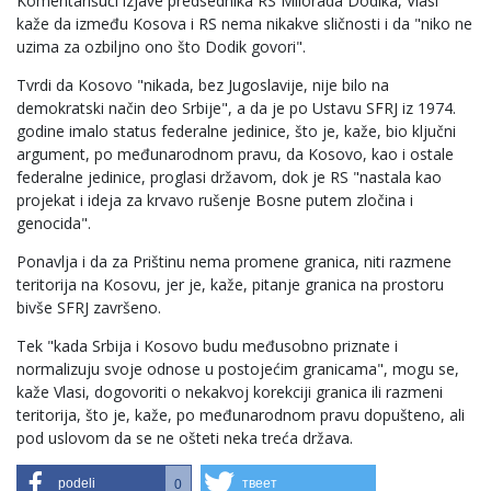
Komentarišući izjave predsednika RS Milorada Dodika, Vlasi
kaže da između Kosova i RS nema nikakve sličnosti i da "niko ne
uzima za ozbiljno ono što Dodik govori".
Tvrdi da Kosovo "nikada, bez Jugoslavije, nije bilo na
demokratski način deo Srbije", a da je po Ustavu SFRJ iz 1974.
godine imalo status federalne jedinice, što je, kaže, bio ključni
argument, po međunarodnom pravu, da Kosovo, kao i ostale
federalne jedinice, proglasi državom, dok je RS "nastala kao
projekat i ideja za krvavo rušenje Bosne putem zločina i
genocida".
Ponavlja i da za Prištinu nema promene granica, niti razmene
teritorija na Kosovu, jer je, kaže, pitanje granica na prostoru
bivše SFRJ završeno.
Tek "kada Srbija i Kosovo budu međusobno priznate i
normalizuju svoje odnose u postojećim granicama", mogu se,
kaže Vlasi, dogovoriti o nekakvoj korekciji granica ili razmeni
teritorija, što je, kaže, po međunarodnom pravu dopušteno, ali
pod uslovom da se ne ošteti neka treća država.
podeli
твеет
0