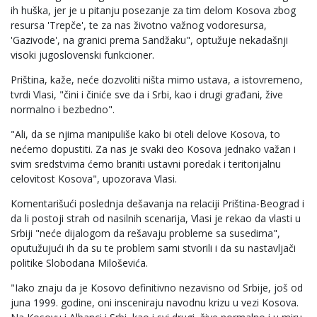
ih huška, jer je u pitanju posezanje za tim delom Kosova zbog
resursa 'Trepče', te za nas životno važnog vodoresursa,
'Gazivode', na granici prema Sandžaku", optužuje nekadašnji
visoki jugoslovenski funkcioner.
Priština, kaže, neće dozvoliti ništa mimo ustava, a istovremeno,
tvrdi Vlasi, "čini i činiće sve da i Srbi, kao i drugi građani, žive
normalno i bezbedno".
"Ali, da se njima manipuliše kako bi oteli delove Kosova, to
nećemo dopustiti. Za nas je svaki deo Kosova jednako važan i
svim sredstvima ćemo braniti ustavni poredak i teritorijalnu
celovitost Kosova", upozorava Vlasi.
Komentarišući poslednja dešavanja na relaciji Priština-Beograd i
da li postoji strah od nasilnih scenarija, Vlasi je rekao da vlasti u
Srbiji "neće dijalogom da rešavaju probleme sa susedima",
oputužujući ih da su te problem sami stvorili i da su nastavljači
politike Slobodana Miloševića.
"Iako znaju da je Kosovo definitivno nezavisno od Srbije, još od
juna 1999. godine, oni insceniraju navodnu krizu u vezi Kosova.