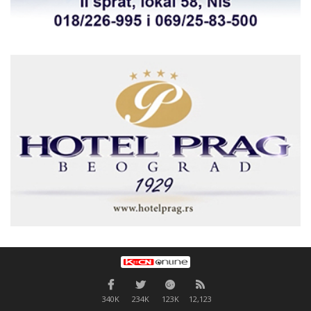
340K
234K
123K
12,123