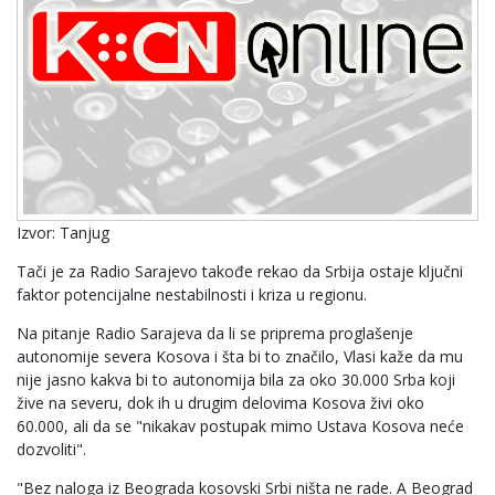
Izvor: Tanjug
Tači je za Radio Sarajevo takođe rekao da Srbija ostaje ključni
faktor potencijalne nestabilnosti i kriza u regionu.
Na pitanje Radio Sarajeva da li se priprema proglašenje
autonomije severa Kosova i šta bi to značilo, Vlasi kaže da mu
nije jasno kakva bi to autonomija bila za oko 30.000 Srba koji
žive na severu, dok ih u drugim delovima Kosova živi oko
60.000, ali da se "nikakav postupak mimo Ustava Kosova neće
dozvoliti".
"Bez naloga iz Beograda kosovski Srbi ništa ne rade. A Beograd