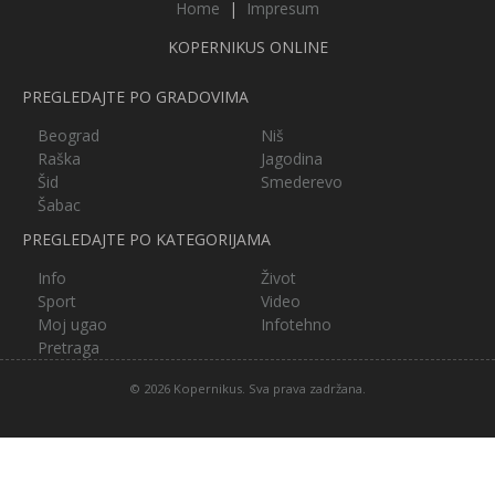
Home
|
Impresum
KOPERNIKUS ONLINE
PREGLEDAJTE PO GRADOVIMA
Beograd
Niš
Raška
Jagodina
Šid
Smederevo
Šabac
PREGLEDAJTE PO KATEGORIJAMA
Info
Život
Sport
Video
Moj ugao
Infotehno
Pretraga
© 2026 Kopernikus. Sva prava zadržana.