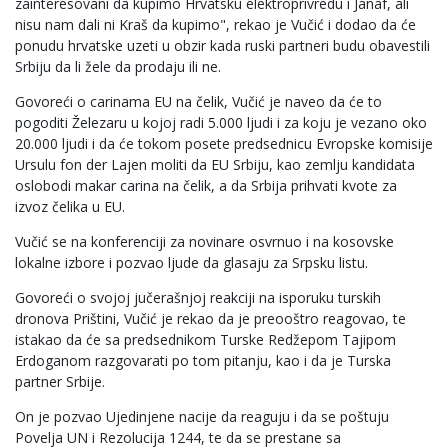
zainteresovani da kupimo Hrvatsku elektroprivredu i Janaf, ali
nisu nam dali ni Kraš da kupimo", rekao je Vučić i dodao da će
ponudu hrvatske uzeti u obzir kada ruski partneri budu obavestili
Srbiju da li žele da prodaju ili ne.
Govoreći o carinama EU na čelik, Vučić je naveo da će to
pogoditi Železaru u kojoj radi 5.000 ljudi i za koju je vezano oko
20.000 ljudi i da će tokom posete predsednicu Evropske komisije
Ursulu fon der Lajen moliti da EU Srbiju, kao zemlju kandidata
oslobodi makar carina na čelik, a da Srbija prihvati kvote za
izvoz čelika u EU.
Vučić se na konferenciji za novinare osvrnuo i na kosovske
lokalne izbore i pozvao ljude da glasaju za Srpsku listu.
Govoreći o svojoj jučerašnjoj reakciji na isporuku turskih
dronova Prištini, Vučić je rekao da je preooštro reagovao, te
istakao da će sa predsednikom Turske Redžepom Tajipom
Erdoganom razgovarati po tom pitanju, kao i da je Turska
partner Srbije.
On je pozvao Ujedinjene nacije da reaguju i da se poštuju
Povelja UN i Rezolucija 1244, te da se prestane sa