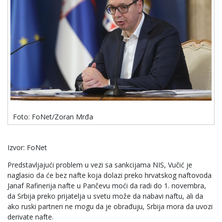
Foto: FoNet/Zoran Mrđa
Izvor: FoNet
Predstavljajući problem u vezi sa sankcijama NIS, Vučić je
naglasio da će bez nafte koja dolazi preko hrvatskog naftovoda
Janaf Rafinerija nafte u Pančevu moći da radi do 1. novembra,
da Srbija preko prijatelja u svetu može da nabavi naftu, ali da
ako ruski partneri ne mogu da je obrađuju, Srbija mora da uvozi
derivate nafte.