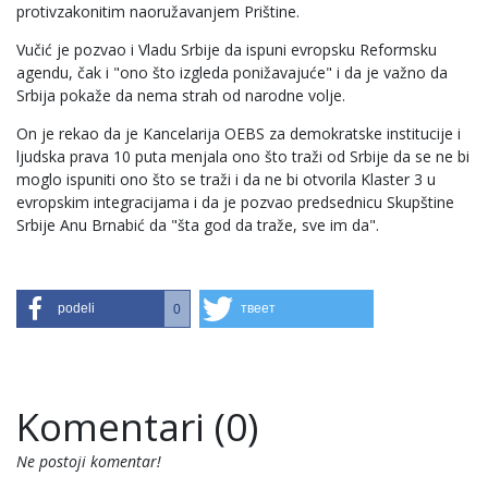
protivzakonitim naoružavanjem Prištine.
Vučić je pozvao i Vladu Srbije da ispuni evropsku Reformsku
agendu, čak i "ono što izgleda ponižavajuće" i da je važno da
Srbija pokaže da nema strah od narodne volje.
On je rekao da je Kancelarija OEBS za demokratske institucije i
ljudska prava 10 puta menjala ono što traži od Srbije da se ne bi
moglo ispuniti ono što se traži i da ne bi otvorila Klaster 3 u
evropskim integracijama i da je pozvao predsednicu Skupštine
Srbije Anu Brnabić da "šta god da traže, sve im da".
podeli
твеет
0
Komentari (0)
Ne postoji komentar!