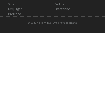
Sport
Video
Moj ugao
Infotehno
Pretraga
© 2026 Kopernikus. Sva prava zadržana.