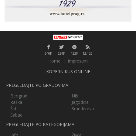
340K
234K
123K
12,123
Home
|
Impresum
KOPERNIKUS ONLINE
PREGLEDAJTE PO GRADOVIMA
Beograd
Niš
Raška
Jagodina
Šid
Smederevo
Šabac
PREGLEDAJTE PO KATEGORIJAMA
Info
Život