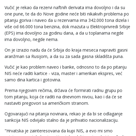
Vučić je rekao da rezervi naftnih derivata ima dovoljno i da su
one pune, te da do Nove godine neće biti nikakvih problema po
pitanju goriva i naveo da u rezervama ima 342.000 tona dizela i
više od 66.000 tona benzina, dok mazuta u Elektroprivredi Srbije
(EPS) ima dovoljno za godinu dana, a da u toplanama negde
ima dovoljno, negde nema.
On je izrazio nadu da će Srbija do kraja meseca napraviti gasni
aranžman sa Rusijom, a da su za sada gasna skladišta puna.
Vučić je kao problem naveo i banke, odnosno to da po pitanju
NIS neće raditi kartice - viza, master i amerikan ekspres, već
samo dina kartica i gotovina.
Prema njegovim rečima, država će formirati radnu grupu po
tom pitanju, koja će raditi na dnevnom nivou, kao i da će se
nastaviti pregovori sa američkom stranom.
Ogovarajući na pitanja novinara, rekao je da bi se odlaganje
sankcija NIS odvijalo stalno da je prihvatio nacionalizaciju.
"Hrvatska je zainteresovana da kupi NIS, a evo mi smo