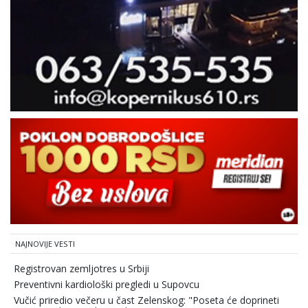
NAJNOVIJE VESTI
Registrovan zemljotres u Srbiji
Preventivni kardiološki pregledi u Supovcu
Vučić priredio večeru u čast Zelenskog: "Poseta će doprineti