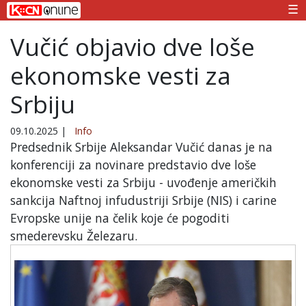
☰
Vučić objavio dve loše
ekonomske vesti za
Srbiju
09.10.2025
|
Info
Predsednik Srbije Aleksandar Vučić danas je na
konferenciji za novinare predstavio dve loše
ekonomske vesti za Srbiju - uvođenje američkih
sankcija Naftnoj infudustriji Srbije (NIS) i carine
Evropske unije na čelik koje će pogoditi
smederevsku Železaru.