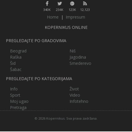
340K
234K
123K
12,123
Home
|
Impresum
KOPERNIKUS ONLINE
PREGLEDAJTE PO GRADOVIMA
Beograd
Niš
Raška
Jagodina
Šid
Smederevo
Šabac
PREGLEDAJTE PO KATEGORIJAMA
Info
Život
Sport
Video
Moj ugao
Infotehno
Pretraga
© 2026 Kopernikus. Sva prava zadržana.