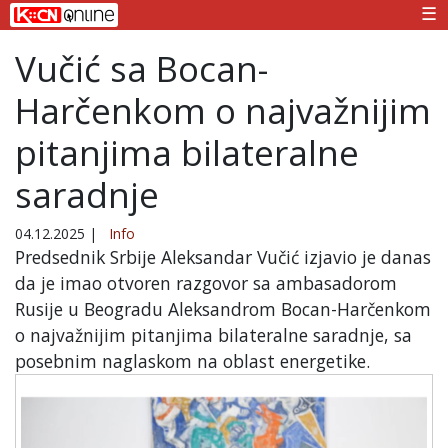
☰
Vučić sa Bocan-
Harčenkom o najvažnijim
pitanjima bilateralne
saradnje
04.12.2025
|
Info
Predsednik Srbije Aleksandar Vučić izjavio je danas
da je imao otvoren razgovor sa ambasadorom
Rusije u Beogradu Aleksandrom Bocan-Harčenkom
o najvažnijim pitanjima bilateralne saradnje, sa
posebnim naglaskom na oblast energetike.