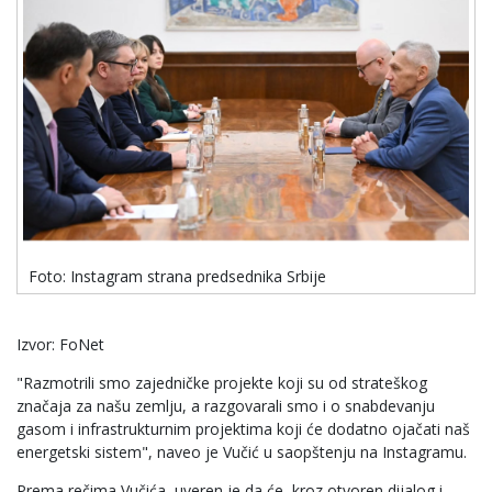
Foto: Instagram strana predsednika Srbije
Izvor: FoNet
"Razmotrili smo zajedničke projekte koji su od strateškog
značaja za našu zemlju, a razgovarali smo i o snabdevanju
gasom i infrastrukturnim projektima koji će dodatno ojačati naš
energetski sistem", naveo je Vučić u saopštenju na Instagramu.
Prema rečima Vučića, uveren je da će, kroz otvoren dijalog i