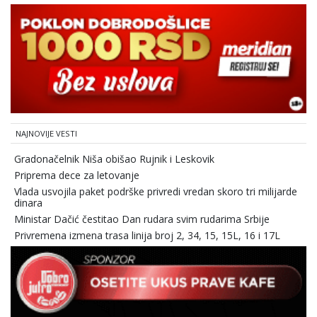
NAJNOVIJE VESTI
Gradonačelnik Niša obišao Rujnik i Leskovik
Priprema dece za letovanje
Vlada usvojila paket podrške privredi vredan skoro tri milijarde
dinara
Ministar Dačić čestitao Dan rudara svim rudarima Srbije
Privremena izmena trasa linija broj 2, 34, 15, 15L, 16 i 17L