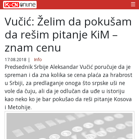
☰
Vučić: Želim da pokušam
da rešim pitanje KiM –
znam cenu
17.08.2018
|
Info
Predsednik Srbije Aleksandar Vučić poručuje da je
spreman i da zna kolika se cena plaća za hrabrost
u Srbiji, za predlaganje onoga što srpske uši ne
vole da čuju, ali da je odlučan da uđe u istoriju
kao neko ko je bar pokušao da reši pitanje Kosova
i Metohije.