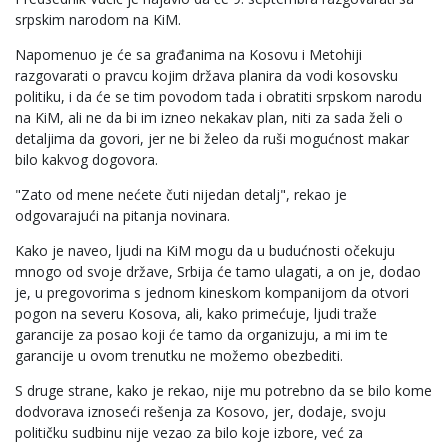
srpskim narodom na KiM.
Napomenuo je će sa građanima na Kosovu i Metohiji
razgovarati o pravcu kojim država planira da vodi kosovsku
politiku, i da će se tim povodom tada i obratiti srpskom narodu
na KiM, ali ne da bi im izneo nekakav plan, niti za sada želi o
detaljima da govori, jer ne bi želeo da ruši mogućnost makar
bilo kakvog dogovora.
"Zato od mene nećete čuti nijedan detalj", rekao je
odgovarajući na pitanja novinara.
Kako je naveo, ljudi na KiM mogu da u budućnosti očekuju
mnogo od svoje države, Srbija će tamo ulagati, a on je, dodao
je, u pregovorima s jednom kineskom kompanijom da otvori
pogon na severu Kosova, ali, kako primećuje, ljudi traže
garancije za posao koji će tamo da organizuju, a mi im te
garancije u ovom trenutku ne možemo obezbediti.
S druge strane, kako je rekao, nije mu potrebno da se bilo kome
dodvorava iznoseći rešenja za Kosovo, jer, dodaje, svoju
političku sudbinu nije vezao za bilo koje izbore, već za