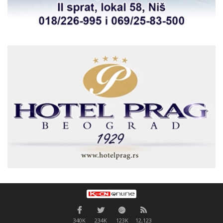
340K
234K
123K
12,123