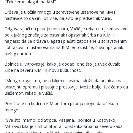
"Tek ćemo ulagati na KiM"
Država je uložila mnogo u zdravstvene ustanove na KiM i
nastaviće to da čini još više, najavio je predsednik Vučić.
Odgovarajući na pitanja novinara, Vučić je rekao da je zdravstvo
od ključnog značaja za ostanak i opstanak Srba na KiM, i
naglasio da će država ulagati i plaćati zaposlene u zdravstvenim
i obrazovnim ustanovama na KiM jer to, ističe, čuva opstanak
našeg naroda.
Bolnica u Mitrovici je, kako je dodao, ono što je uvek čuvalo
Srbe na severu KiM i njihovu budućnost.
"Mnogo toga smo, ne u lakim uslovima, uložili da bolnica ima i
pristojnu opremu i pristojne prostorije. Može bolje, tek ćemo da
ulažemo", rekao je Vučić.
Poručio je da ljudi na KiM po tom pitanju mogu da očekuju
mnogo.
"Sve što imamo, od Štrpca, Pasjana... bolnica u Kosovskoj
Mitrovici bila je simbol otpora i opstanka Srba na severu kada
nam gotovo nijedna institucija sem univerziteta nije