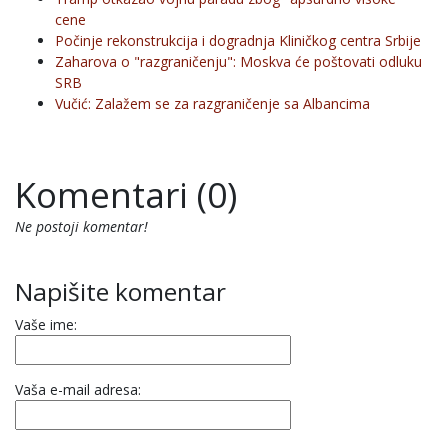
cene
Počinje rekonstrukcija i dogradnja Kliničkog centra Srbije
Zaharova o "razgraničenju": Moskva će poštovati odluku
SRB
Vučić: Zalažem se za razgraničenje sa Albancima
Komentari (0)
Ne postoji komentar!
Napišite komentar
Vaše ime:
Vaša e-mail adresa: