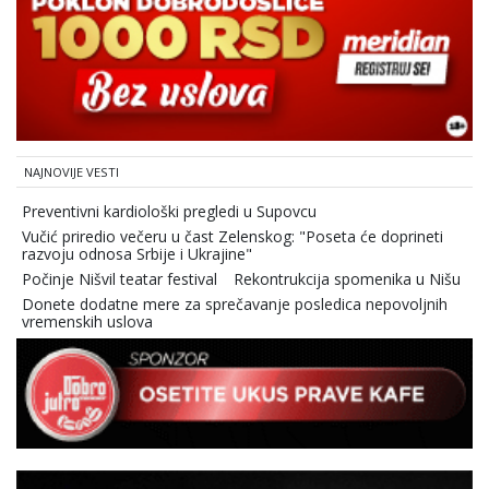
NAJNOVIJE VESTI
Preventivni kardiološki pregledi u Supovcu
Vučić priredio večeru u čast Zelenskog: "Poseta će doprineti
razvoju odnosa Srbije i Ukrajine"
Počinje Nišvil teatar festival
Rekontrukcija spomenika u Nišu
Donete dodatne mere za sprečavanje posledica nepovoljnih
vremenskih uslova