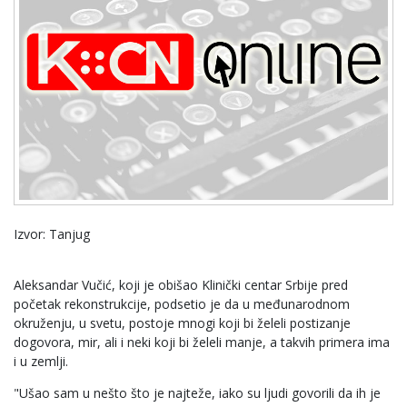
Izvor: Tanjug
Aleksandar Vučić, koji je obišao Klinički centar Srbije pred
početak rekonstrukcije, podsetio je da u međunarodnom
okruženju, u svetu, postoje mnogi koji bi želeli postizanje
dogovora, mir, ali i neki koji bi želeli manje, a takvih primera ima
i u zemlji.
"Ušao sam u nešto što je najteže, iako su ljudi govorili da ih je