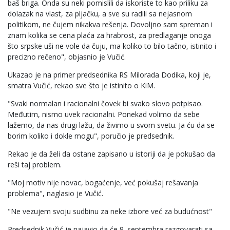
baš briga. Onda su neki pomislili da iskoriste to kao priliku za
dolazak na vlast, za pljačku, a sve su radili sa nejasnom
politikom, ne čujem nikakva rešenja. Dovoljno sam spreman i
znam kolika se cena plaća za hrabrost, za predlaganje onoga
što srpske uši ne vole da čuju, ma koliko to bilo tačno, istinito i
precizno rečeno", objasnio je Vučić.
Ukazao je na primer predsednika RS Milorada Dodika, koji je,
smatra Vučić, rekao sve što je istinito o KiM.
"Svaki normalan i racionalni čovek bi svako slovo potpisao.
Međutim, nismo uvek racionalni. Ponekad volimo da sebe
lažemo, da nas drugi lažu, da živimo u svom svetu. Ja ću da se
borim koliko i dokle mogu", poručio je predsednik.
Rekao je da želi da ostane zapisano u istoriji da je pokušao da
reši taj problem.
"Moj motiv nije novac, bogaćenje, već pokušaj rešavanja
problema", naglasio je Vučić.
"Ne vezujem svoju sudbinu za neke izbore već za budućnost"
Predsednik Vučić je najavio da će 9. septembra razgovarati sa