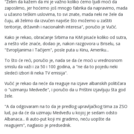
"Želim da kažem da mi je važno koliko ćemo ljudi moći da
zaposlimo, jer hoćemo još mnogo fabrika da napravimo, mada
u užasno teškim uslovima, to svi znate, mada neki ne žele da
čuju, ali želimo da izvučen najviše što možemo u zaštiti
teritorije, državnih i nacionalnih interesa", poručio je Vučić.
Kako je rekao, obraćanje Srbima na KiM pisaće koliko od sutra,
a nešto više znaće, dodao je, nakon razgovora u Briselu, sa
"Evropljanima i Tačijem", posle puta u Kinu, Ameriku...
To što će reći, poručio je, nada se da će moći u vrednosnom
smislu da važi i za 50 i 100 godina, a "ne da to pojedu neki
sledeći izbori ili neka TV emisija".
Vučić je rekao da neće da reaguje na izjave albanskih političara
o "uzimanju Medveđe", i poručio da u Prištini izjavljuju šta god
žele.
"A da odgovaram na to da je predlog upravljačkog tima za ZSO
lud, pa da će da uzimaju Medveđu u kojoj je sedam odsto
Albanaca... ili auto-put koji mi gradimo, neću uopšte da
reagujem", naglasio je predsednik.