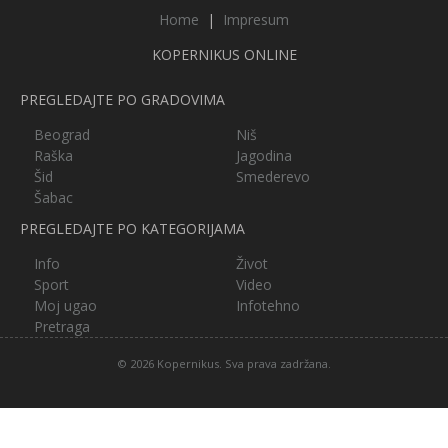
Home
|
Impresum
KOPERNIKUS ONLINE
PREGLEDAJTE PO GRADOVIMA
Beograd
Niš
Raška
Jagodina
Šid
Smederevo
Šabac
PREGLEDAJTE PO KATEGORIJAMA
Info
Život
Sport
Video
Moj ugao
Infotehno
Pretraga
© 2026 Kopernikus. Sva prava zadržana.