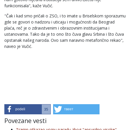
funkcionisala", kaže Vučić.
"Čak i kad smo pričali o ZSO, i to imate u Briselskom sporazumu
gde se govori o nadzoru i uticaju i mogućnosti da Beograd
plaća, reč je o zdravstvenim i obrazovnim institucijama i
ustanovama. Tako da je to ono što čuva glavu Srbina i što čuva
opstanak našeg naroda. Ovo sam naravno metaforično rekao",
naveo je Vučić.
podeli
твеет
35
Povezane vesti
Tramp otkazao vojnu paradu zbog "apsurdno visoke"