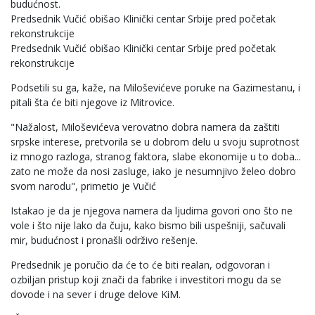
budućnost.
Predsednik Vučić obišao Klinički centar Srbije pred početak
rekonstrukcije
Predsednik Vučić obišao Klinički centar Srbije pred početak
rekonstrukcije
Podsetili su ga, kaže, na Miloševićeve poruke na Gazimestanu, i
pitali šta će biti njegove iz Mitrovice.
"Nažalost, Miloševićeva verovatno dobra namera da zaštiti
srpske interese, pretvorila se u dobrom delu u svoju suprotnost
iz mnogo razloga, stranog faktora, slabe ekonomije u to doba...
zato ne može da nosi zasluge, iako je nesumnjivo želeo dobro
svom narodu", primetio je Vučić
Istakao je da je njegova namera da ljudima govori ono što ne
vole i što nije lako da čuju, kako bismo bili uspešniji, sačuvali
mir, budućnost i pronašli održivo rešenje.
Predsednik je poručio da će to će biti realan, odgovoran i
ozbiljan pristup koji znači da fabrike i investitori mogu da se
dovode i na sever i druge delove KiM.