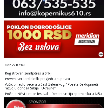
NAJNOVIJE VESTI
Registrovan zemljotres u Srbiji
Preventivni kardiološki pregledi u Supovcu
Vučić priredio večeru u čast Zelenskog: "Poseta će doprineti
razvoju odnosa Srbije i Ukrajine"
Počinje Nišvil teatar festival
Rekontrukcija spomenika u Nišu