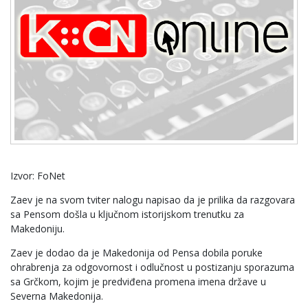
Izvor: FoNet
Zaev je na svom tviter nalogu napisao da je prilika da razgovara
sa Pensom došla u ključnom istorijskom trenutku za
Makedoniju.
Zaev je dodao da je Makedonija od Pensa dobila poruke
ohrabrenja za odgovornost i odlučnost u postizanju sporazuma
sa Grčkom, kojim je predviđena promena imena države u
Severna Makedonija.