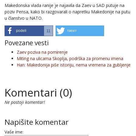
Makedonska vlada ranije je najavila da Zaev u SAD putuje na
poziv Pensa, kako bi razgovarali o napretku Makedonije na putu
u članstvo u NATO.
podeli
твеет
11
Povezane vesti
Zaev poziva na pomirenje
Miting na ulicama Skoplja, podrška za promenu imena
Han: Makedonija piše istoriju, nema vremena za gubljenje
Komentari (0)
Ne postoji komentar!
Napišite komentar
Vaše ime: