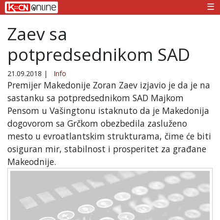
☰
Zaev sa
potpredsednikom SAD
21.09.2018
|
Info
Premijer Makedonije Zoran Zaev izjavio je da je na
sastanku sa potpredsednikom SAD Majkom
Pensom u Vašingtonu istaknuto da je Makedonija
dogovorom sa Grčkom obezbedila zasluženo
mesto u evroatlantskim strukturama, čime će biti
osiguran mir, stabilnost i prosperitet za građane
Makeodnije.