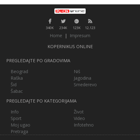
340K
234K
123K
12,123
Home
|
Impresum
KOPERNIKUS ONLINE
PREGLEDAJTE PO GRADOVIMA
Beograd
Niš
Raška
Jagodina
Šid
Smederevo
Šabac
PREGLEDAJTE PO KATEGORIJAMA
Info
Život
Sport
Video
Moj ugao
Infotehno
Pretraga