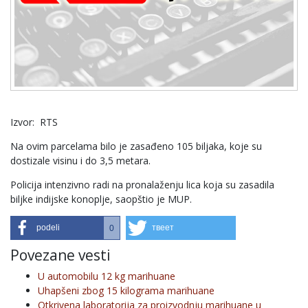
Izvor: RTS
Na ovim parcelama bilo je zasađeno 105 biljaka, koje su
dostizale visinu i do 3,5 metara.
Policija intenzivno radi na pronalaženju lica koja su zasadila
biljke indijske konoplje, saopštio je MUP.
podeli
твеет
0
Povezane vesti
U automobilu 12 kg marihuane
Uhapšeni zbog 15 kilograma marihuane
Otkrivena laboratorija za proizvodnju marihuane u