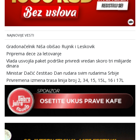
NAJNOVIJE VESTI
Gradonačelnik Niša obišao Rujnik i Leskovik
Priprema dece za letovanje
Vlada usvojila paket podrške privredi vredan skoro tri milijarde
dinara
Ministar Dačić čestitao Dan rudara svim rudarima Srbije
Privremena izmena trasa linija broj 2, 34, 15, 15L, 16 i 17L