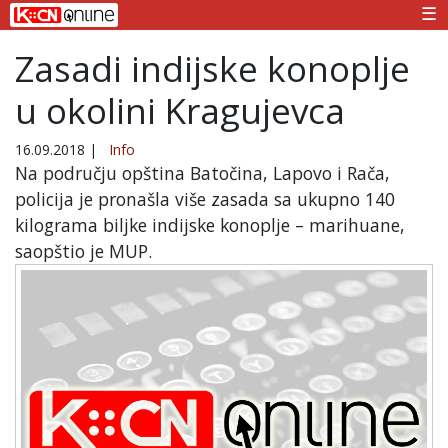
☰
Zasadi indijske konoplje
u okolini Kragujevca
16.09.2018
|
Info
Na području opština Batočina, Lapovo i Rača,
policija je pronašla više zasada sa ukupno 140
kilograma biljke indijske konoplje – marihuane,
saopštio je MUP.