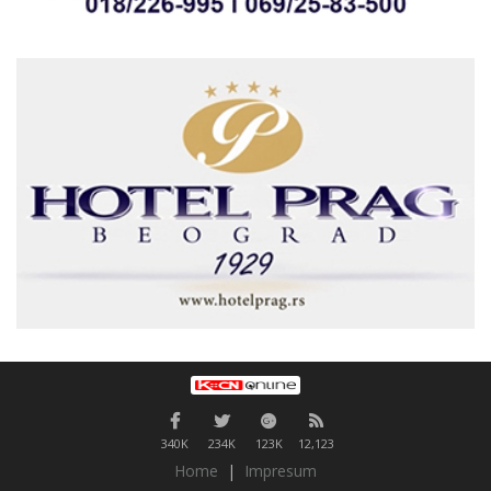
340K
234K
123K
12,123
Home
|
Impresum