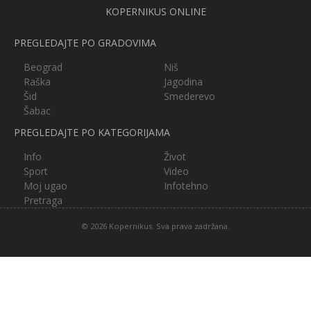
KOPERNIKUS ONLINE
PREGLEDAJTE PO GRADOVIMA
Beograd
Niš
Raška
Jagodina
Šid
Smederevo
Šabac
PREGLEDAJTE PO KATEGORIJAMA
Info
Život
Sport
Video
Moj ugao
Infotehno
Pretraga
© 2026 Kopernikus. Sva prava zadržana.