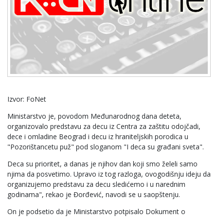
Izvor: FoNet
Ministarstvo je, povodom Međunarodnog dana deteta,
organizovalo predstavu za decu iz Centra za zaštitu odojčadi,
dece i omladine Beograd i decu iz hraniteljskih porodica u
"Pozorištancetu puž" pod sloganom "I deca su građani sveta".
Deca su prioritet, a danas je njihov dan koji smo želeli samo
njima da posvetimo. Upravo iz tog razloga, ovogodišnju ideju da
organizujemo predstavu za decu sledićemo i u narednim
godinama", rekao je Đorđević, navodi se u saopštenju.
On je podsetio da je Ministarstvo potpisalo Dokument o