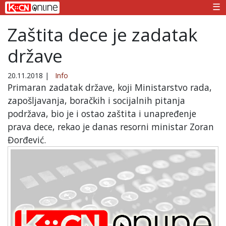
☰
Zaštita dece je zadatak
države
20.11.2018
|
Info
Primaran zadatak države, koji Ministarstvo rada,
zapošljavanja, boračkih i socijalnih pitanja
podržava, bio je i ostao zaštita i unapređenje
prava dece, rekao je danas resorni ministar Zoran
Đorđević.