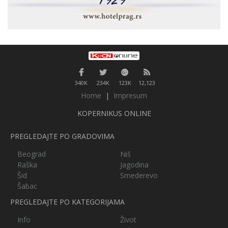
340K
234K
123K
12,123
Home
|
Impresum
KOPERNIKUS ONLINE
PREGLEDAJTE PO GRADOVIMA
Beograd
Niš
Raška
Jagodina
Šid
Smederevo
Šabac
PREGLEDAJTE PO KATEGORIJAMA
Info
Život