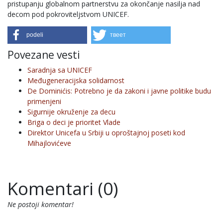
pristupanju globalnom partnerstvu za okončanje nasilja nad
decom pod pokroviteljstvom UNICEF.
podeli
твеет
Povezane vesti
Saradnja sa UNICEF
Međugeneracijska solidarnost
De Dominićis: Potrebno je da zakoni i javne politike budu
primenjeni
Sigurnije okruženje za decu
Briga o deci je prioritet Vlade
Direktor Unicefa u Srbiji u oproštajnoj poseti kod
Mihajlovićeve
Komentari (0)
Ne postoji komentar!