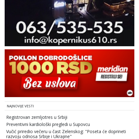
NAJNOVIJE VESTI
Registrovan zemljotres u Srbiji
Preventivni kardiološki pregledi u Supovcu
Vučić priredio večeru u čast Zelenskog: "Poseta će doprineti
razvoju odnosa Srbije i Ukrajine"