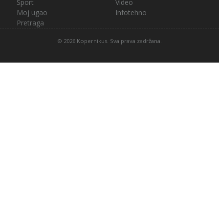
Sport
Video
Moj ugao
Infotehno
Pretraga
© 2026 Kopernikus. Sva prava zadržana.