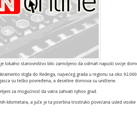
a je lokalno stanovništvo bilo zamoljeno da odmah napusti svoje dom
Sakramento stigla do Redinga, najvećeg grada u regionu sa oko 92.000
rogasca su teško povređena, a desetine domova su uništene.
mljeni za mogućnost da vatra zahvati njihov grad.
nih kilometara, a juče je ta površina trostruko povećana usled visoke