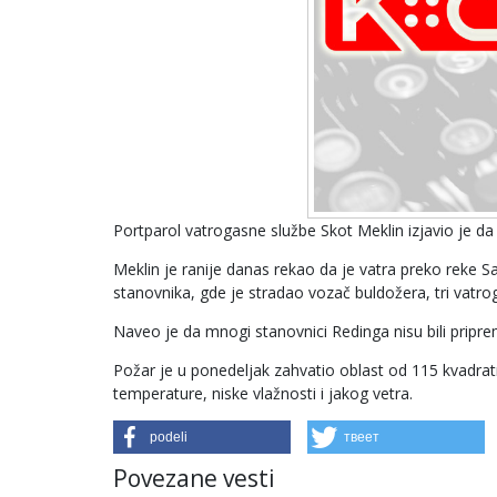
Portparol vatrogasne službe Skot Meklin izjavio je d
Meklin je ranije danas rekao da je vatra preko reke 
stanovnika, gde je stradao vozač buldožera, tri vat
Naveo je da mnogi stanovnici Redinga nisu bili pripre
Požar je u ponedeljak zahvatio oblast od 115 kvadrat
temperature, niske vlažnosti i jakog vetra.
podeli
твеет
Povezane vesti