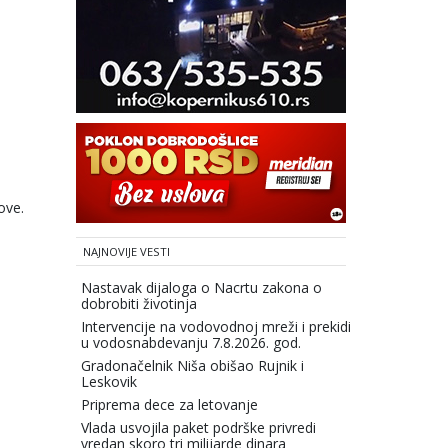
ove.
NAJNOVIJE VESTI
Nastavak dijaloga o Nacrtu zakona o
dobrobiti životinja
Intervencije na vodovodnoj mreži i prekidi
u vodosnabdevanju 7.8.2026. god.
Gradonačelnik Niša obišao Rujnik i
Leskovik
Priprema dece za letovanje
Vlada usvojila paket podrške privredi
vredan skoro tri milijarde dinara