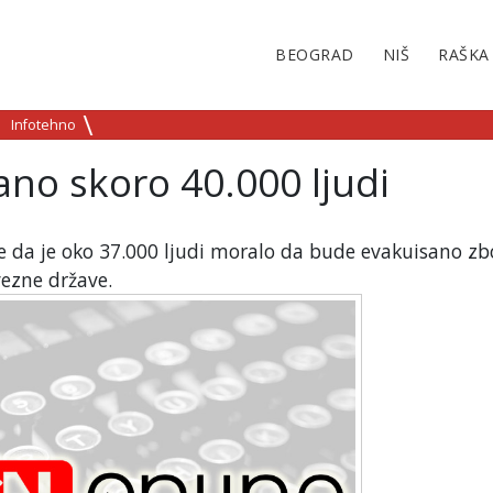
BEOGRAD
NIŠ
RAŠKA
Infotehno
no skoro 40.000 ljudi
 je da je oko 37.000 ljudi moralo da bude evakuisano z
ezne države.