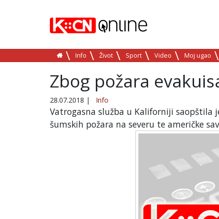
Info
Život
Sport
Video
Moj ugao
Zbog požara evakuisa
28.07.2018
|
Info
Vatrogasna služba u Kaliforniji saopštila
šumskih požara na severu te američke sav