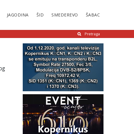
JAGODINA
ŠID
SMEDEREVO
ŠABAC
Pretraga
bog