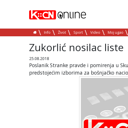
Info
Život
Sport
Video
Moj ugao
Zukorlić nosilac liste
25.08.2018
Poslanik Stranke pravde i pomirenja u Sku
predstojećim izborima za bošnjačko nacion