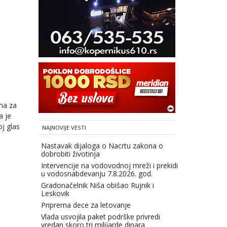
ma za
a je
j glas
NAJNOVIJE VESTI
Nastavak dijaloga o Nacrtu zakona o
dobrobiti životinja
Intervencije na vodovodnoj mreži i prekidi
u vodosnabdevanju 7.8.2026. god.
Gradonačelnik Niša obišao Rujnik i
Leskovik
Priprema dece za letovanje
Vlada usvojila paket podrške privredi
vredan skoro tri milijarde dinara