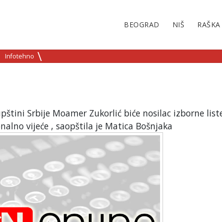
BEOGRAD
NIŠ
RAŠKA
Infotehno
pštini Srbije Moamer Zukorlić biće nosilac izborne list
alno vijeće , saopštila je Matica Bošnjaka