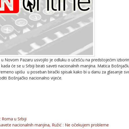
 u Novom Pazaru usvojilo je odluku o učešću na predstojećim izbori
da će se u Srbiji birati saveti nacionalnih manjina. Matica Bošnjačk
remeno upišu u poseban birački spisak kako bi u danu za glasanje svo
oditi Bošnjačko nacionalno vijeće.
t Roma u Srbiji
 savete nacionalnih manjina, Ružić : Ne očekujem probleme