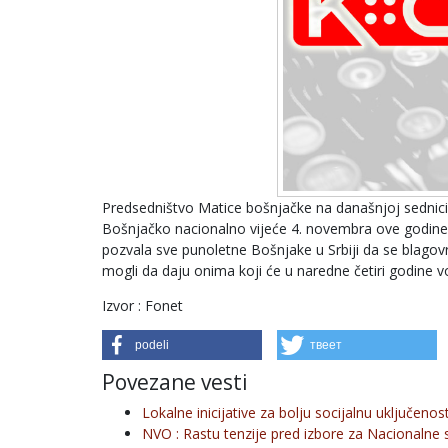
Predsedništvo Matice bošnjačke na današnjoj sednici
Bošnjačko nacionalno vijeće 4. novembra ove godine ka
pozvala sve punoletne Bošnjake u Srbiji da se blagov
mogli da daju onima koji će u naredne četiri godine v
Izvor : Fonet
podeli
твеет
Povezane vesti
Lokalne inicijative za bolju socijalnu uključenos
NVO : Rastu tenzije pred izbore za Nacionalne