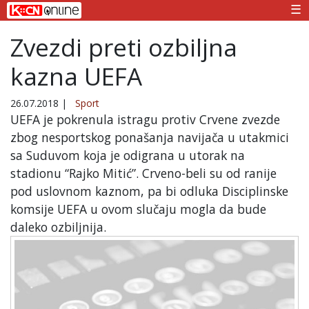
☰
Zvezdi preti ozbiljna
kazna UEFA
26.07.2018
|
Sport
UEFA je pokrenula istragu protiv Crvene zvezde
zbog nesportskog ponašanja navijača u utakmici
sa Suduvom koja je odigrana u utorak na
stadionu “Rajko Mitić”. Crveno-beli su od ranije
pod uslovnom kaznom, pa bi odluka Disciplinske
komsije UEFA u ovom slučaju mogla da bude
daleko ozbiljnija.