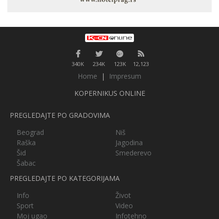
340K
234K
123K
12,123
Home
|
Impresum
KOPERNIKUS ONLINE
PREGLEDAJTE PO GRADOVIMA
Beograd
Niš
Raška
Jagodina
Šid
Smederevo
Šabac
PREGLEDAJTE PO KATEGORIJAMA
Info
Život
Sport
Video
Moj ugao
Infotehno