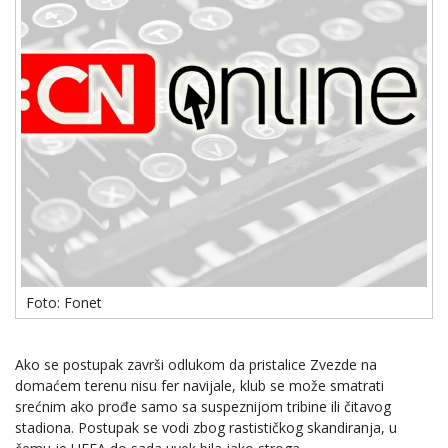
Foto: Fonet
Ako se postupak završi odlukom da pristalice Zvezde na
domaćem terenu nisu fer navijale, klub se može smatrati
srećnim ako prođe samo sa suspeznijom tribine ili čitavog
stadiona. Postupak se vodi zbog rastističkog skandiranja, u