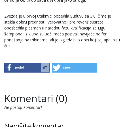
čemu je UEFA do sada uvek bila jako stroga.
Zvezda je u prvoj utakmici pobedila Suduvu sa 3:0, čime je
stekla dobru prednost i verovatno i pre revanš susreta
obezbedila plasman u narednu fazu kvalifikacija za Ligu
šampiona. Iz kluba su uoči meča pozivali navijače na fer
ponašanje na tribinama, ali je izgleda bilo onih koji taj apel nisu
čuli.
podeli
твеет
67
Komentari (0)
Ne postoji komentar!
Napišite komentar