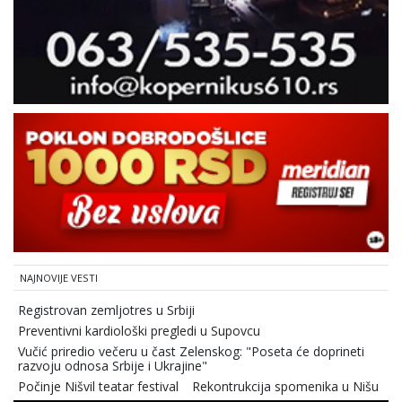
NAJNOVIJE VESTI
Registrovan zemljotres u Srbiji
Preventivni kardiološki pregledi u Supovcu
Vučić priredio večeru u čast Zelenskog: "Poseta će doprineti
razvoju odnosa Srbije i Ukrajine"
Počinje Nišvil teatar festival
Rekontrukcija spomenika u Nišu