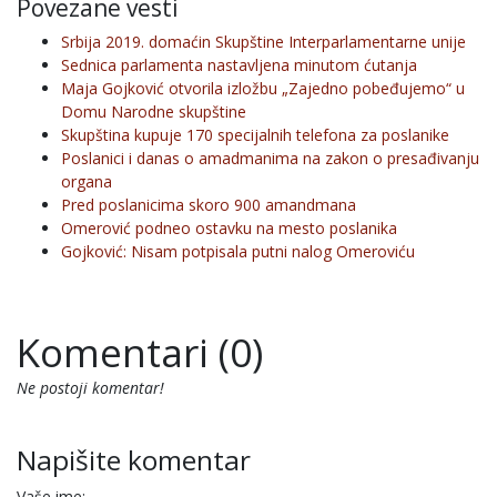
Povezane vesti
Srbija 2019. domaćin Skupštine Interparlamentarne unije
Sednica parlamenta nastavljena minutom ćutanja
Maja Gojković otvorila izložbu „Zajedno pobeđujemo“ u
Domu Narodne skupštine
Skupština kupuje 170 specijalnih telefona za poslanike
Poslanici i danas o amadmanima na zakon o presađivanju
organa
Pred poslanicima skoro 900 amandmana
Omerović podneo ostavku na mesto poslanika
Gojković: Nisam potpisala putni nalog Omeroviću
Komentari (0)
Ne postoji komentar!
Napišite komentar
Vaše ime: