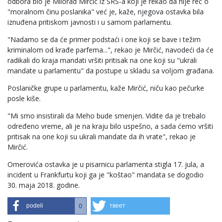
odbora bio je Milorad Mirčić iz SRS-a koji je rekao da nije reč o
"moralnom činu poslanika" već je, kaže, njegova ostavka bila
iznuđena pritiskom javnosti i u samom parlamentu.
"Nadamo se da će primer podstaći i one koji se bave i težim
kriminalom od krađe parfema...", rekao je Mirčić, navodeći da će
radikali do kraja mandati vršiti pritisak na one koji su "ukrali
mandate u parlamentu" da postupe u skladu sa voljom građana.
Poslaničke grupe u parlamentu, kaže Mirčić, niču kao pečurke
posle kiše.
"Mi smo insistirali da Meho bude smenjen. Vidite da je trebalo
određeno vreme, ali je na kraju bilo uspešno, a sada ćemo vršiti
pritisak na one koji su ukrali mandate da ih vrate", rekao je
Mirčić.
Omerovića ostavka je u pisarnicu parlamenta stigla 17. jula, a
incident u Frankfurtu koji ga je "koštao" mandata se dogodio
30. maja 2018. godine.
podeli
твеет
0