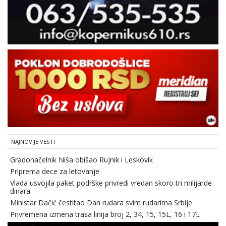
NAJNOVIJE VESTI
Gradonačelnik Niša obišao Rujnik i Leskovik
Priprema dece za letovanje
Vlada usvojila paket podrške privredi vredan skoro tri milijarde
dinara
Ministar Dačić čestitao Dan rudara svim rudarima Srbije
Privremena izmena trasa linija broj 2, 34, 15, 15L, 16 i 17L