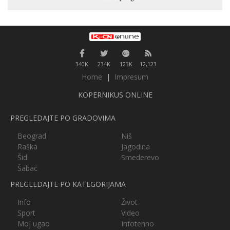
340K
234K
123K
12,123
Home
|
Impresum
KOPERNIKUS ONLINE
PREGLEDAJTE PO GRADOVIMA
Beograd
Niš
Raška
Jagodina
Šid
Smederevo
Šabac
PREGLEDAJTE PO KATEGORIJAMA
Info
Život
Sport
Video
Moj ugao
Infotehno