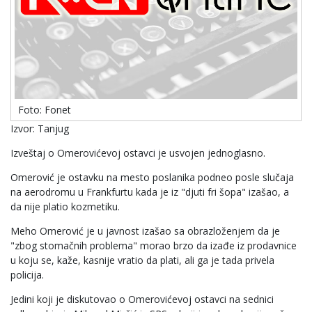
Foto: Fonet
Izvor: Tanjug
Izveštaj o Omerovićevoj ostavci je usvojen jednoglasno.
Omerović je ostavku na mesto poslanika podneo posle slučaja
na aerodromu u Frankfurtu kada je iz "djuti fri šopa" izašao, a
da nije platio kozmetiku.
Meho Omerović je u javnost izašao sa obrazloženjem da je
"zbog stomačnih problema" morao brzo da izađe iz prodavnice
u koju se, kaže, kasnije vratio da plati, ali ga je tada privela
policija.
Jedini koji je diskutovao o Omerovićevoj ostavci na sednici