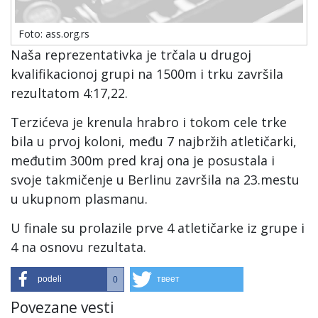
Foto: ass.org.rs
Naša reprezentativka je trčala u drugoj
kvalifikacionoj grupi na 1500m i trku završila
rezultatom 4:17,22.
Terzićeva je krenula hrabro i tokom cele trke
bila u prvoj koloni, među 7 najbržih atletičarki,
međutim 300m pred kraj ona je posustala i
svoje takmičenje u Berlinu završila na 23.mestu
u ukupnom plasmanu.
U finale su prolazile prve 4 atletičarke iz grupe i
4 na osnovu rezultata.
podeli
твеет
0
Povezane vesti