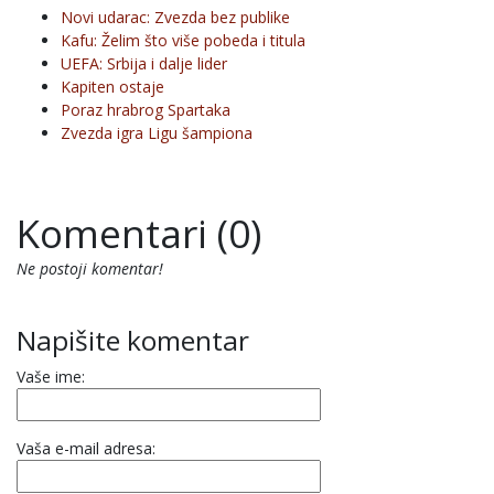
Novi udarac: Zvezda bez publike
Kafu: Želim što više pobeda i titula
UEFA: Srbija i dalje lider
Kapiten ostaje
Poraz hrabrog Spartaka
Zvezda igra Ligu šampiona
Komentari (0)
Ne postoji komentar!
Napišite komentar
Vaše ime:
Vaša e-mail adresa: