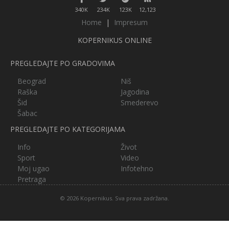
340K
234K
123K
12,123
Home
|
Impresum
KOPERNIKUS ONLINE
PREGLEDAJTE PO GRADOVIMA
Beograd
Niš
Raška
Jagodina
Šid
Smederevo
Šabac
PREGLEDAJTE PO KATEGORIJAMA
Info
Život
Sport
Video
Moj ugao
Infotehno
Pretraga
© 2026 Kopernikus. Sva prava zadržana.