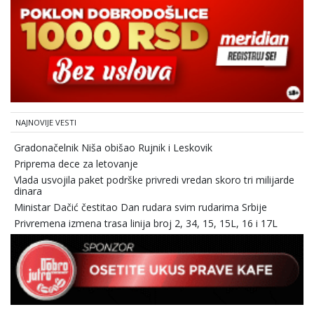
NAJNOVIJE VESTI
Gradonačelnik Niša obišao Rujnik i Leskovik
Priprema dece za letovanje
Vlada usvojila paket podrške privredi vredan skoro tri milijarde
dinara
Ministar Dačić čestitao Dan rudara svim rudarima Srbije
Privremena izmena trasa linija broj 2, 34, 15, 15L, 16 i 17L