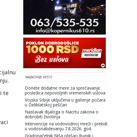
cijalnu
NAJNOVIJE VESTI
nju.
Donete dodatne mere za sprečavanje
i te
posledica nepovoljnih vremenskih uslova
Vojska Srbije uključena u gašenje požara
u Deliblatskoj peščari
Nastavak dijaloga o Nacrtu zakona o
dobrobiti životinja
aci
Intervencije na vodovodnoj mreži i prekidi
u vodosnabdevanju 7.8.2026. god.
Gradonačelnik Niša obišao Rujnik i