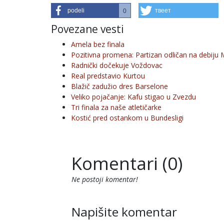
podeli
твеет
0
Povezane vesti
Amela bez finala
Pozitivna promena: Partizan odličan na debiju 
Radnički dočekuje Voždovac
Real predstavio Kurtou
Blažič zadužio dres Barselone
Veliko pojačanje: Kafu stigao u Zvezdu
Tri finala za naše atletičarke
Kostić pred ostankom u Bundesligi
Komentari (0)
Ne postoji komentar!
Napišite komentar