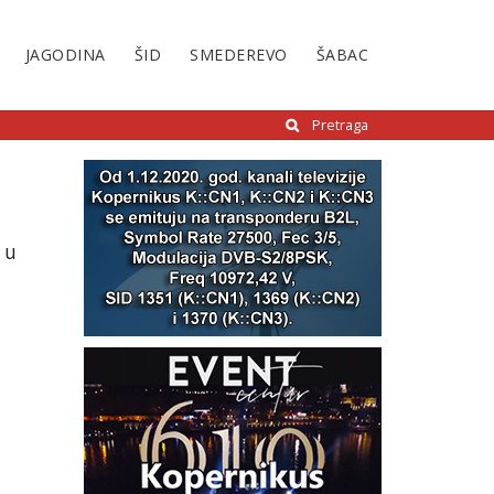
JAGODINA
ŠID
SMEDEREVO
ŠABAC
Pretraga
 u