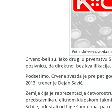
Foto: vkcrvenazvezda.c
Crveno-beli su, iako drugi u prvenstvu Sr
pozivnicu, da direktno, bez kvalifikaci
Podsetimo, Crvena zvezda je pre pet god
2013, trener je Dejan Savić.
Zemlja čija je reprezentacija četvorostr
predstavnika u elitnom klupskom takmiče
Srbije, odustali od Lige šampiona, pa ć