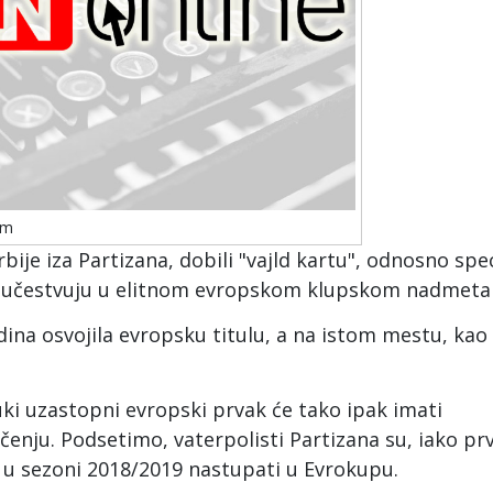
om
bije iza Partizana, dobili "vajld kartu", odnosno spe
ja, učestvuju u elitnom evropskom klupskom nadmeta
ina osvojila evropsku titulu, a na istom mestu, kao 
uki uzastopni evropski prvak će tako ipak imati
nju. Podsetimo, vaterpolisti Partizana su, iako prv
e u sezoni 2018/2019 nastupati u Evrokupu.