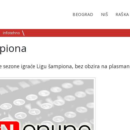
BEOGRAD
NIŠ
RAŠKA
Infotehno
mpiona
e sezone igraće Ligu šampiona, bez obzira na plasman