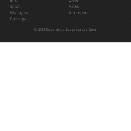
Info
Život
Sport
Video
Moj ugao
Infotehno
Pretraga
© 2026 Kopernikus. Sva prava zadržana.