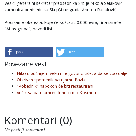
Vesić, generalni sekretar predsednika Srbije Nikola Selaković i
zamenica predsednika Skupštine grada Andrea Radulović.
Podizanje obeležja, koje će koštati 50.000 evra, finansiraće
"Atlas grupa", navodi list.
podeli
твеет
Povezane vesti
Niko u bučnijem veku nije govorio tiše, a da se čuo dalje!
Otkriven spomenik patrijarhu Pavlu
"Pobednik" napokon će biti restauriran!
Vučić sa patrijarhom Irinejom o Kosmetu
Komentari (0)
Ne postoji komentar!