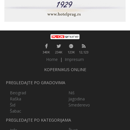
340K
234K
123K
12,123
Home
|
Impresum
KOPERNIKUS ONLINE
PREGLEDAJTE PO GRADOVIMA
Beograd
Niš
Raška
Jagodina
Šid
Smederevo
Šabac
PREGLEDAJTE PO KATEGORIJAMA