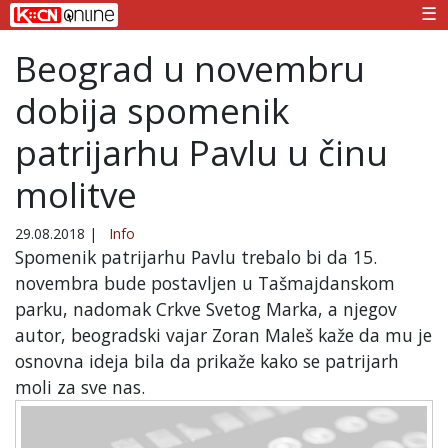
☰
Beograd u novembru
dobija spomenik
patrijarhu Pavlu u činu
molitve
29.08.2018
|
Info
Spomenik patrijarhu Pavlu trebalo bi da 15.
novembra bude postavljen u Tašmajdanskom
parku, nadomak Crkve Svetog Marka, a njegov
autor, beogradski vajar Zoran Maleš kaže da mu je
osnovna ideja bila da prikaže kako se patrijarh
moli za sve nas.