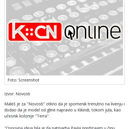
Foto: Screenshot
Izvor: Novosti
Maleš je za "Novosti" otkrio da je spomenik trenutno na livenju i
dodao da je model od gline napravio u Kikindi, tokom jula, kao
učesnik kolonije "Terra".
"Osnovna ideja bila je da patrijarha Pavla predstavim u činu