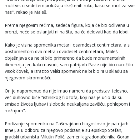
molitve, u sedećem položaju skrštenih ruku, kako se moli za sve
nas", rekao je Maleš.
Prema njegovim rečima, sedeća figura, koja će biti odlivena u
bronzi, neće se oslanjati ni na šta, pa će delovati kao da lebdi.
Kako je visina spomenika metar i osamdeset centimetara, a s
postamentom dva metra i dvadeset centimetara, Maleš
objašnjava da ne bi bilo primereno da bude monumentalnih
dimenzija jer, kako navodi, sam patrijarh Pavle nije bio naročito
visok čovek, a izrazito veliki spomenik ne bi bio ni u skladu sa
njegovom skromnošću.
On je napomenuo da nije imao nameru da predstavi telesno,
već duhovno biće "istinskog filozofa, koji nas je učio da su
smisao života ljubav i sloboda neukaljana zavišću, pohlepom i
mržnjom".
Podizanje spomenika na Tašmajdanu blagoslovio je patrijarh
Irinej, a u odboru za njegovo podizanje su episkop Stefan,
gradski urbanista Milutin Folić, zamenik gradonačelnika Goran