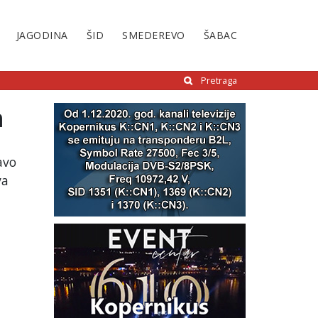
JAGODINA
ŠID
SMEDEREVO
ŠABAC
Pretraga
h
avo
va