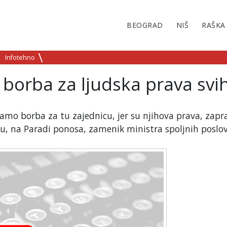
BEOGRAD
NIŠ
RAŠKA
Infotehno
borba za ljudska prava svi
amo borba za tu zajednicu, jer su njihova prava, zapr
du, na Paradi ponosa, zamenik ministra spoljnih poslo