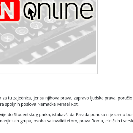
 tu zajednicu, jer su njihova prava, zapravo ljudska prava, poručio
ra spoljnih poslova Nemačke Mihael Rot.
avije do Studentskog parka, istakavši da Parada ponosa nije samo bo
manjinskih grupa, osoba sa invaliditetom, prava Roma, etničkih i versk