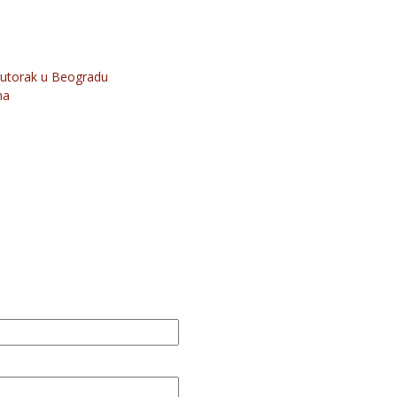
i utorak u Beogradu
ma