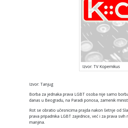
Izvor: TV Kopernikus
Izvor: Tanjug
Borba za jednaka prava LGBT osoba nije samo borba za
danas u Beogradu, na Paradi ponosa, zamenik minist
Rot se obratio učesnicima prajda nakon šetnje od Sl
prava pripadnika LGBT zajednice, već i za prava svih 
manjina.