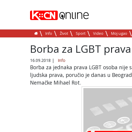
Info
Život
Sport
Video
Moj ugao
Borba za LGBT prava 
16.09.2018
|
Info
Borba za jednaka prava LGBT osoba nije s
ljudska prava, poručio je danas u Beogra
Nemačke Mihael Rot.