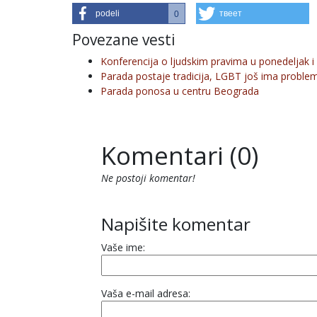
podeli
твеет
0
Povezane vesti
Konferencija o ljudskim pravima u ponedeljak 
Parada postaje tradicija, LGBT još ima proble
Parada ponosa u centru Beograda
Komentari (0)
Ne postoji komentar!
Napišite komentar
Vaše ime:
Vaša e-mail adresa: