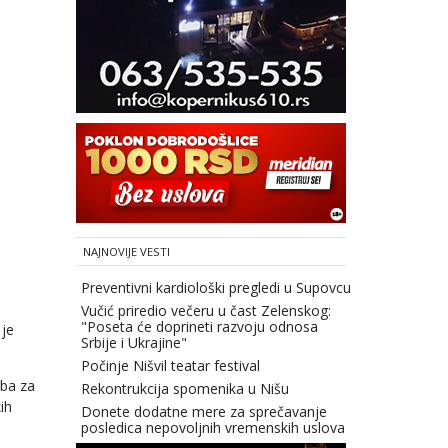
NAJNOVIJE VESTI
Preventivni kardiološki pregledi u Supovcu
Vučić priredio večeru u čast Zelenskog:
"Poseta će doprineti razvoju odnosa
 je
Srbije i Ukrajine"
Počinje Nišvil teatar festival
rba za
Rekontrukcija spomenika u Nišu
ih
Donete dodatne mere za sprečavanje
posledica nepovoljnih vremenskih uslova