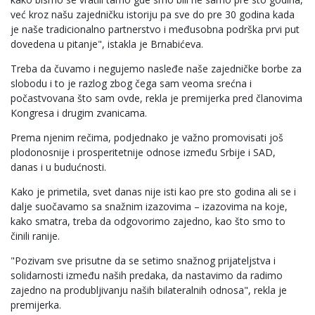
već kroz našu zajedničku istoriju pa sve do pre 30 godina kada
je naše tradicionalno partnerstvo i međusobna podrška prvi put
dovedena u pitanje", istakla je Brnabićeva.
Treba da čuvamo i negujemo nasleđe naše zajedničke borbe za
slobodu i to je razlog zbog čega sam veoma srećna i
počastvovana što sam ovde, rekla je premijerka pred članovima
Kongresa i drugim zvanicama.
Prema njenim rečima, podjednako je važno promovisati još
plodonosnije i prosperitetnije odnose između Srbije i SAD,
danas i u budućnosti.
Kako je primetila, svet danas nije isti kao pre sto godina ali se i
dalje suočavamo sa snažnim izazovima – izazovima na koje,
kako smatra, treba da odgovorimo zajedno, kao što smo to
činili ranije.
"Pozivam sve prisutne da se setimo snažnog prijateljstva i
solidarnosti između naših predaka, da nastavimo da radimo
zajedno na produbljivanju naših bilateralnih odnosa", rekla je
premijerka.