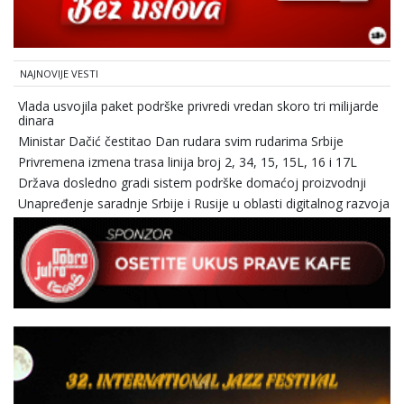
NAJNOVIJE VESTI
Vlada usvojila paket podrške privredi vredan skoro tri milijarde
dinara
Ministar Dačić čestitao Dan rudara svim rudarima Srbije
Privremena izmena trasa linija broj 2, 34, 15, 15L, 16 i 17L
Država dosledno gradi sistem podrške domaćoj proizvodnji
Unapređenje saradnje Srbije i Rusije u oblasti digitalnog razvoja