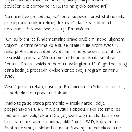
povlačenje iz domovine 1915. i to na grčko ostrvo Krf.
Na način bez presedana, naši preci su pešice prešli stotine milja
preko planina tokom zime, dokazavši da će za slobodu i
nezavinost žrtvovati sve, rekla je Brnabićeva.
"Oni su branili ta fundamentalna prava oružjem, nepoljuljanom
voljom i oštrim rečima koje su se čitale i čule širom sveta ",
rekla je Brnabićeva, dodavši da nije mnogo poznat podatak da
je srpski diplomata Milenko Vesnić imao priliku da se obrati i
Senatu i Predstavničkom domu u Vašingtonu 1918. godine, istog
dana kada je predsednik Vilson izneo svoj Program za mir u
svetu.
Vesnić je tada rekao, navela je Brnabićeva, da Srbi veruju u mir,
ali podjednako u pravdu i slobodu.
"Malo toga se otada promenilo – srpski narod i dalje
podjednako veruje u mir, pravdu i slobodu, kako što smo još
jednom dokazali, tokom Drugog svetskog rata, kada smo se
borili rame uz rame sa onima, uključujući i SAD, koji veruju u
život a ne smrt, u slobodu a ne uništavanje, u jednakost a ne