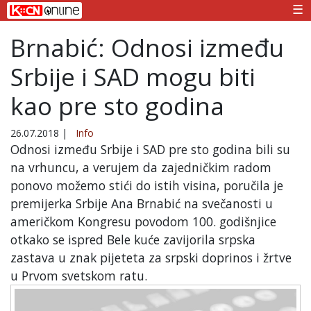
☰
Brnabić: Odnosi između
Srbije i SAD mogu biti
kao pre sto godina
26.07.2018
|
Info
Odnosi između Srbije i SAD pre sto godina bili su
na vrhuncu, a verujem da zajedničkim radom
ponovo možemo stići do istih visina, poručila je
premijerka Srbije Ana Brnabić na svečanosti u
američkom Kongresu povodom 100. godišnjice
otkako se ispred Bele kuće zavijorila srpska
zastava u znak pijeteta za srpski doprinos i žrtve
u Prvom svetskom ratu.