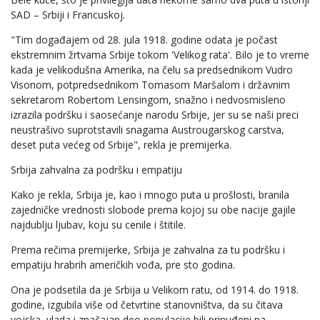
SAD – Srbiji i Francuskoj.
"Tim događajem od 28. jula 1918. godine odata je počast
ekstremnim žrtvama Srbije tokom 'Velikog rata'. Bilo je to vreme
kada je velikodušna Amerika, na čelu sa predsednikom Vudro
Visonom, potpredsednikom Tomasom Maršalom i državnim
sekretarom Robertom Lensingom, snažno i nedvosmisleno
izrazila podršku i saosećanje narodu Srbije, jer su se naši preci
neustrašivo suprotstavili snagama Austrougarskog carstva,
deset puta većeg od Srbije", rekla je premijerka.
Srbija zahvalna za podršku i empatiju
Kako je rekla, Srbija je, kao i mnogo puta u prošlosti, branila
zajedničke vrednosti slobode prema kojoj su obe nacije gajile
najdublju ljubav, koju su cenile i štitile.
Prema rečima premijerke, Srbija je zahvalna za tu podršku i
empatiju hrabrih američkih vođa, pre sto godina.
Ona je podsetila da je Srbija u Velikom ratu, od 1914. do 1918.
godine, izgubila više od četvrtine stanovništva, da su čitava
vojska, vlada i značajan deo populacije bili prinuđeni na