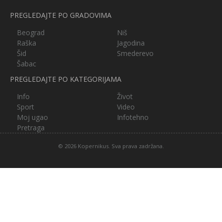
PREGLEDAJTE PO GRADOVIMA
Beograd
Niš
Raška
Jagodina
Šid
Smederevo
Šabac
PREGLEDAJTE PO KATEGORIJAMA
Info
Život
Sport
Video
Moj ugao
Infotehno
Pretraga
© 2026 Kopernikus. Sva prava zadržana.