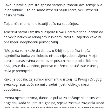
Kako je navela, pre sto godina saradnja između dve zemlje bila
je na vrhuncu i to ne samo između naših lidera, već i između
naših naroda.
Zajednički momenti u istoriji utiču na sadašnjost
Američki narod i srpska dijaspora u SAD, predvođena jednim od
najvećih naučnika Mihajlom Pupinom, radili su zajedno kako bi
obezbedili neophodnu pomoć Srbiji.
"Mogu da vam kaže da danas, u Srbiji ta podrška i naša
zajednička borba za slobodu nikada nije zaboravljena. Moja
poruka danas svima vama ovde prisutnima, narodu i liderima
SAD, jeste da, zajedno, ponovo možemo dostići iste visine",
rekla je premijerka.
Kako je dodala, zajednički momenti u istoriji, iz Prvog i Drugog
svetskog rata, utiču na našu sadašnjost i oblikuju našu
budućnost.
Prema njenim rečima, danas je prilika za sećanje na jedinstven
događaj, kada se, pre sto godina, srpska zastava zavijorila iznad
Bele kuće, što je privilegija data nekome samo dva puta u istoriji