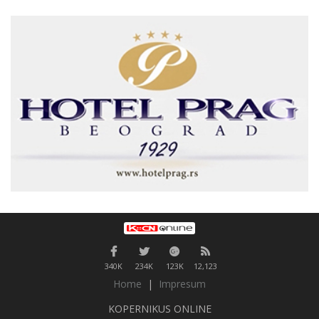
340K
234K
123K
12,123
Home
|
Impresum
KOPERNIKUS ONLINE