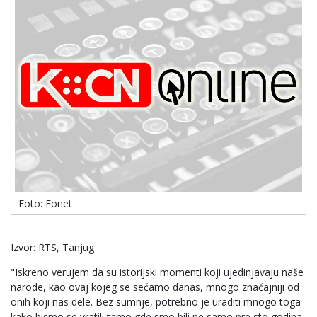
Foto: Fonet
Izvor: RTS, Tanjug
"Iskreno verujem da su istorijski momenti koji ujedinjavaju naše
narode, kao ovaj kojeg se sećamo danas, mnogo značajniji od
onih koji nas dele. Bez sumnje, potrebno je uraditi mnogo toga
kako bismo se vratili tamo gde smo bili ne samo pre sto godina,