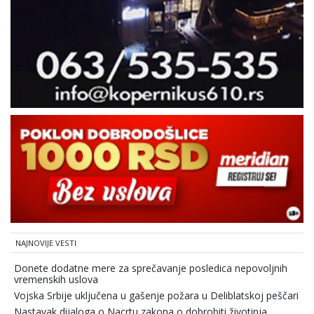
NAJNOVIJE VESTI
Donete dodatne mere za sprečavanje posledica nepovoljnih
vremenskih uslova
Vojska Srbije uključena u gašenje požara u Deliblatskoj peščari
Nastavak dijaloga o Nacrtu zakona o dobrobiti životinja