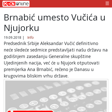
☰
Brnabić umesto Vučića u
Njujorku
19.09.2018
|
Info
Predsednik Srbije Aleksandar Vučić definitivno
neće sledeće sedmice predstavljati našu državu na
godišnjem zasedanju Generalne skupštine
Ujedinjenih nacija, već će u Njujork otputovati
premijerka Ana Brnabić, rečeno je Danasu u
krugovima bliskim vrhu države.