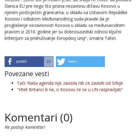
članica EU pre nego što prizna nezavisnu državu Kosovo u
njenim postojećim granicama, u skladu sa Ustavom Republike
Kosovo i odlukom Međunarodnog suda pravde da je
proglašenje nezavisnosti Kosova u skladu sa međunarodnim
pravom iz 2010. godine jer su dobrosusedski odnosi ključni
kriterijum za pridruživanje Evropskoj uniji“, smatra Tahiri.
podeli
твеет
23
Povezane vesti
Tači: Naša agenda nije zavisila niti će zavisiti od Srbije
"Hteli Britanci ili ne, o Kosovu će se u UN raspravljati"
Komentari (0)
Ne postoji komentar!