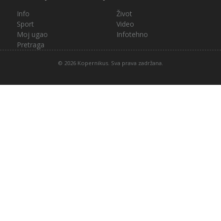
Info
Život
Sport
Video
Moj ugao
Infotehno
Pretraga
© 2026 Kopernikus. Sva prava zadržana.