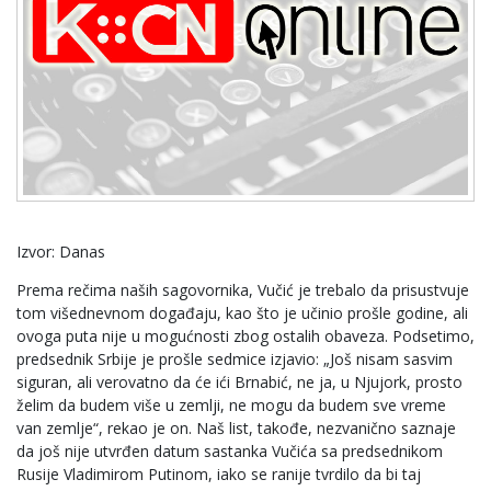
Izvor: Danas
Prema rečima naših sagovornika, Vučić je trebalo da prisustvuje
tom višednevnom događaju, kao što je učinio prošle godine, ali
ovoga puta nije u mogućnosti zbog ostalih obaveza. Podsetimo,
predsednik Srbije je prošle sedmice izjavio: „Još nisam sasvim
siguran, ali verovatno da će ići Brnabić, ne ja, u Njujork, prosto
želim da budem više u zemlji, ne mogu da budem sve vreme
van zemlje“, rekao je on. Naš list, takođe, nezvanično saznaje
da još nije utvrđen datum sastanka Vučića sa predsednikom
Rusije Vladimirom Putinom, iako se ranije tvrdilo da bi taj