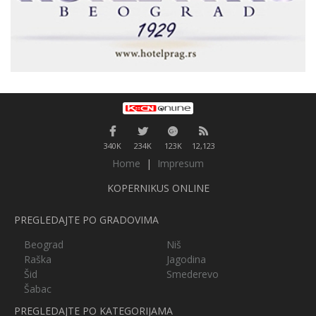
340K
234K
123K
12,123
Home
|
Impresum
KOPERNIKUS ONLINE
PREGLEDAJTE PO GRADOVIMA
Beograd
Niš
Raška
Jagodina
Šid
Smederevo
Šabac
PREGLEDAJTE PO KATEGORIJAMA