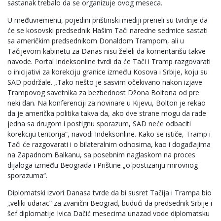
sastanak trebalo da se organizuje ovog meseca.
U međuvremenu, pojedini prištinski mediji preneli su tvrdnje da
će se kosovski predsednik Hašim Tači naredne sedmice sastati
sa američkim predsednikom Donaldom Trampom, ali u
Tačijevom kabinetu za Danas nisu želeli da komentarišu takve
navode. Portal Indeksonline tvrdi da će Tači i Tramp razgovarati
o inicijativi za korekciju granice između Kosova i Srbije, koju su
SAD podržale. „Tako nešto je sasvim očekivano nakon izjave
Trampovog savetnika za bezbednost Džona Boltona od pre
neki dan. Na konferenciji za novinare u Kijevu, Bolton je rekao
da je američka politika takva da, ako dve strane mogu da rade
jedna sa drugom i postignu sporazum, SAD neće odbaciti
korekciju teritorija“, navodi Indeksonline. Kako se ističe, Tramp i
Tači će razgovarati i o bilateralnim odnosima, kao i događajima
na Zapadnom Balkanu, sa posebnim naglaskom na proces
dijaloga između Beograda i Prištine „o postizanju mirovnog
sporazuma“.
Diplomatski izvori Danasa tvrde da bi susret Tačija i Trampa bio
„veliki udarac“ za zvanični Beograd, budući da predsednik Srbije i
šef diplomatije Ivica Dačić mesecima unazad vode diplomatsku