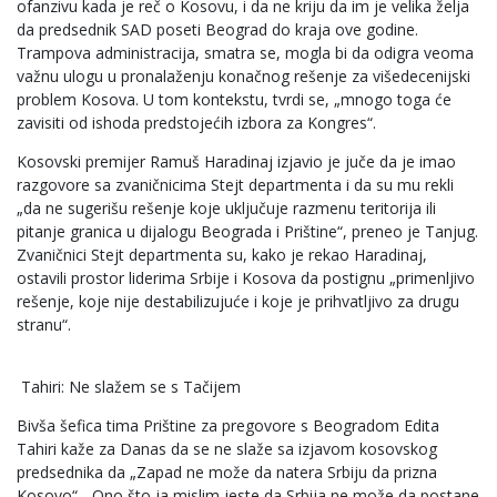
ofanzivu kada je reč o Kosovu, i da ne kriju da im je velika želja
da predsednik SAD poseti Beograd do kraja ove godine.
Trampova administracija, smatra se, mogla bi da odigra veoma
važnu ulogu u pronalaženju konačnog rešenje za višedecenijski
problem Kosova. U tom kontekstu, tvrdi se, „mnogo toga će
zavisiti od ishoda predstojećih izbora za Kongres“.
Kosovski premijer Ramuš Haradinaj izjavio je juče da je imao
razgovore sa zvaničnicima Stejt departmenta i da su mu rekli
„da ne sugerišu rešenje koje uključuje razmenu teritorija ili
pitanje granica u dijalogu Beograda i Prištine“, preneo je Tanjug.
Zvaničnici Stejt departmenta su, kako je rekao Haradinaj,
ostavili prostor liderima Srbije i Kosova da postignu „primenljivo
rešenje, koje nije destabilizujuće i koje je prihvatljivo za drugu
stranu“.
Tahiri: Ne slažem se s Tačijem
Bivša šefica tima Prištine za pregovore s Beogradom Edita
Tahiri kaže za Danas da se ne slaže sa izjavom kosovskog
predsednika da „Zapad ne može da natera Srbiju da prizna
Kosovo“. „Ono što ja mislim jeste da Srbija ne može da postane